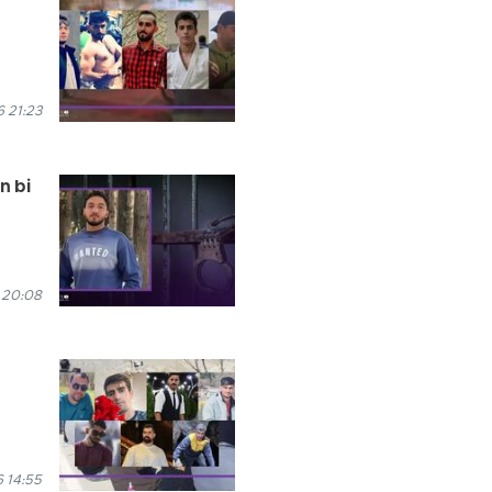
 21:23
n bi
 20:08
 14:55