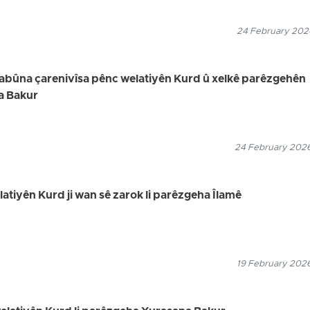
24 February 2026
uyabûna çarenivîsa pênc welatiyên Kurd û xelkê parêzgehên
a Bakur
24 February 2026
elatiyên Kurd ji wan sê zarok li parêzgeha Îlamê
19 February 2026