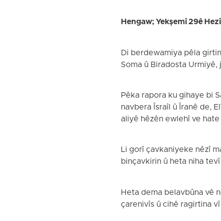
Hengaw; Yekşemî 29ê Hez
Di berdewamiya pêla girtin
Soma û Biradosta Urmiyê, ji
Pêka rapora ku gihaye bi S
navbera Îsraîl û Îranê de, 
aliyê hêzên ewlehî ve hate 
Li gorî çavkaniyeke nêzî ma
binçavkirin û heta niha tev
Heta dema belavbûna vê nûçe
çarenivîs û cihê ragirtina v