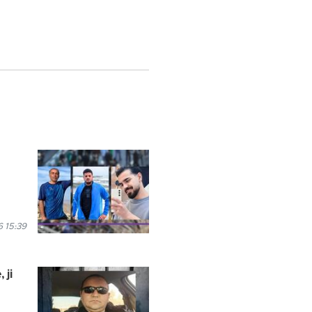
 15:39
 ji