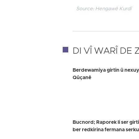
Source:
Hengawê Kurdî
DI VÎ WARÎ DE
Berdewamiya girtin û nexuya
Qûçanê
Bucnord; Raporek li ser girt
ber redkirina fermana serk