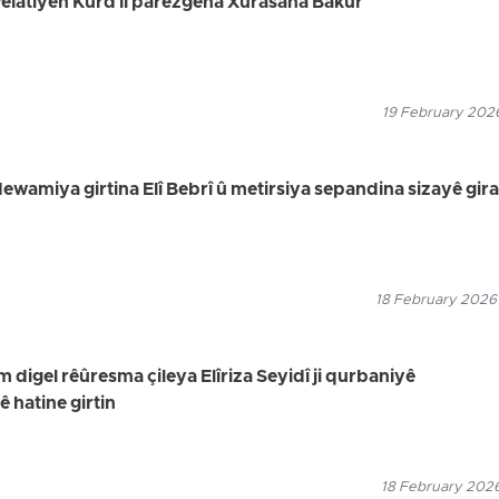
 welatiyên Kurd li parêzgeha Xurasana Bakur
19 February 2026
dewamiya girtina Elî Bebrî û metirsiya sepandina sizayê gira
18 February 2026
digel rêûresma çileya Elîriza Seyidî ji qurbaniyê
hatine girtin
18 February 2026