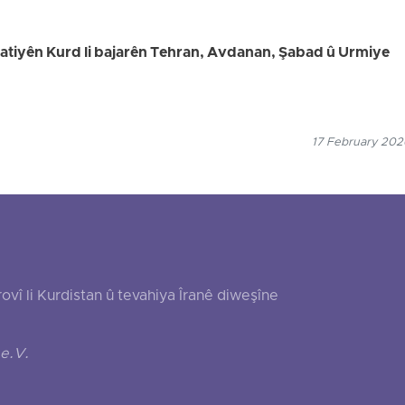
welatiyên Kurd li bajarên Tehran, Avdanan, Şabad û Urmiye
17 February 2026
 li Kurdistan û tevahiya Îranê diweşîne
e.V.