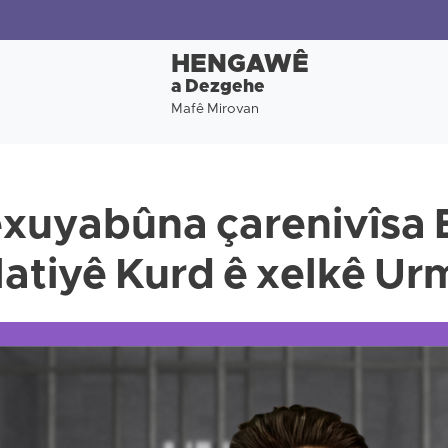
HENGAWÊ
a Dezgehe
Mafê Mirovan
exuyabûna çarenivîsa E
latiyê Kurd ê xelkê Ur