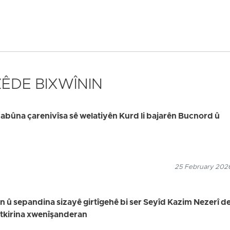
 ZÊDE BIXWÎNIN
bûna çarenivîsa sê welatiyên Kurd li bajarên Bucnord û
25 February 2026
in û sepandina sizayê girtîgehê bi ser Seyîd Kazim Nezerî de,
utkirina xwenîşanderan