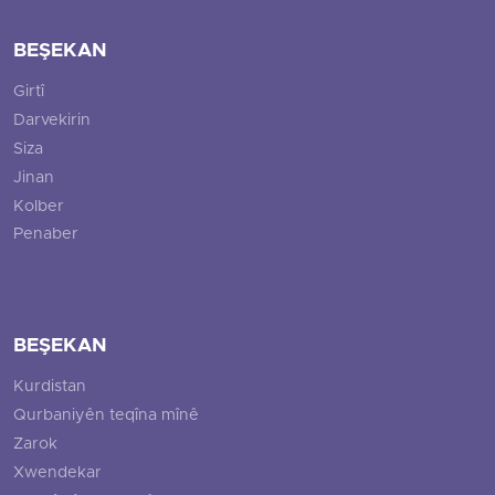
BEŞEKAN
Girtî
Darvekirin
Siza
Jinan
Kolber
Penaber
BEŞEKAN
Kurdistan
Qurbaniyên teqîna mînê
Zarok
Xwendekar