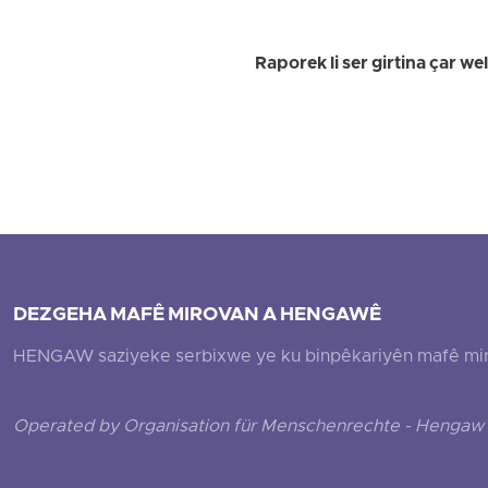
Raporek li ser girtina çar 
DEZGEHA MAFÊ MIROVAN A HENGAWÊ
HENGAW saziyeke serbixwe ye ku binpêkariyên mafê mirovî
Operated by Organisation für Menschenrechte - Hengaw 