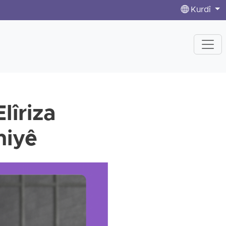
Kurdî
lîriza
miyê