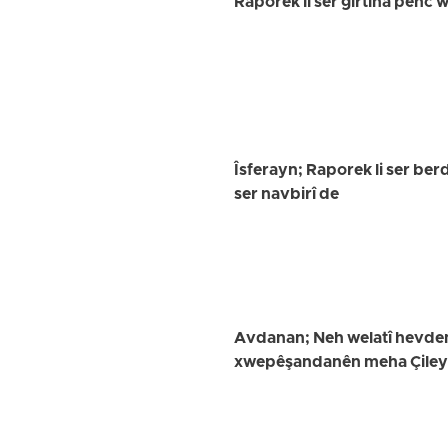
Raporek li ser girtina pênc
Îsferayn; Raporek li ser ber
ser navbirî de
Avdanan; Neh welatî hevdem 
xwepêşandanên meha Çileyê 