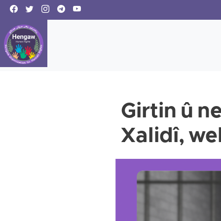
Girtin û n
Xalidî, we