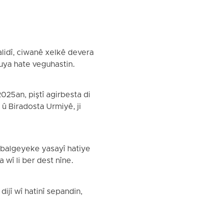
alidî, ciwanê xelkê devera
xuya hate veguhastin.
25an, piştî agirbesta di
 û Biradosta Urmiyê, ji
i balgeyeke yasayî hatiye
 wî li ber dest nîne.
ijî wî hatinî sepandin,