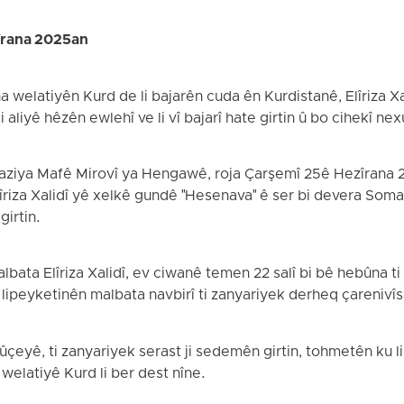
îrana 2025an
a welatiyên Kurd de li bajarên cuda ên Kurdistanê, Elîriza X
 aliyê hêzên ewlehî ve li vî bajarî hate girtin û bo cihekî ne
aziya Mafê Mirovî ya Hengawê, roja Çarşemî 25ê Hezîrana 20
Elîriza Xalidî yê xelkê gundê "Hesenava" ê ser bi devera Soma
girtin.
lbata Elîriza Xalidî, ev ciwanê temen 22 salî bi bê hebûna t
î lipeyketinên malbata navbirî ti zanyariyek derheq çarenivîsa
yê, ti zanyariyek serast ji sedemên girtin, tohmetên ku li d
î welatiyê Kurd li ber dest nîne.