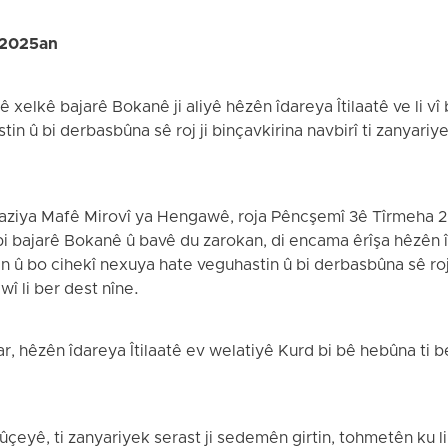
 2025an
xelkê bajarê Bokanê ji aliyê hêzên îdareya Îtilaatê ve li vî b
in û bi derbasbûna sê roj ji binçavkirina navbirî ti zanyariy
Saziya Mafê Mirovî ya Hengawê, roja Pêncşemî 3ê Tîrmeha 
bi bajarê Bokanê û bavê du zarokan, di encama êrîşa hêzên î
rtin û bo cihekî nexuya hate veguhastin û bi derbasbûna sê roj 
î li ber dest nîne.
r, hêzên îdareya Îtilaatê ev welatiyê Kurd bi bê hebûna ti 
yê, ti zanyariyek serast ji sedemên girtin, tohmetên ku li d