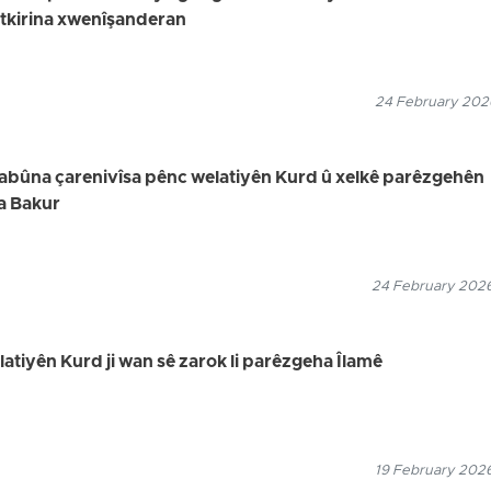
utkirina xwenîşanderan
24 February 2026
uyabûna çarenivîsa pênc welatiyên Kurd û xelkê parêzgehên
a Bakur
24 February 2026
elatiyên Kurd ji wan sê zarok li parêzgeha Îlamê
19 February 2026