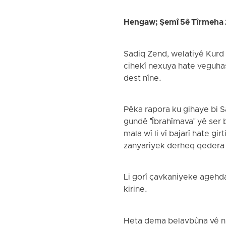
Hengaw; Şemî 5ê Tîrmeha
Sadiq Zend, welatiyê Kurd ê 
cihekî nexuya hate veguhast
dest nîne.
Pêka rapora ku gihaye bi 
gundê "Îbrahîmava" yê ser 
mala wî li vî bajarî hate gi
zanyariyek derheq qedera w
Li gorî çavkaniyeke agehda
kirine.
Heta dema belavbûna vê nûçe