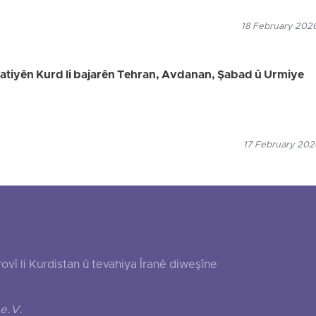
18 February 2026
welatiyên Kurd li bajarên Tehran, Avdanan, Şabad û Urmiye
17 February 2026
 li Kurdistan û tevahiya Îranê diweşîne
e.V.