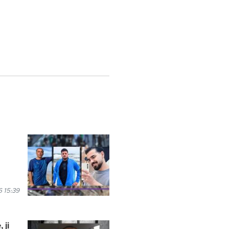
 15:39
 ji