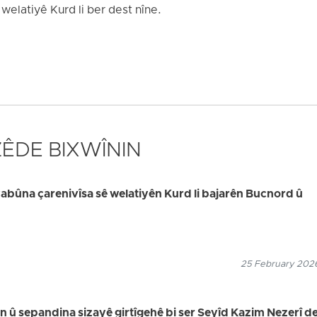
î welatiyê Kurd li ber dest nîne.
 ZÊDE BIXWÎNIN
bûna çarenivîsa sê welatiyên Kurd li bajarên Bucnord û
25 February 2026
in û sepandina sizayê girtîgehê bi ser Seyîd Kazim Nezerî de,