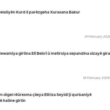
 welatiyên Kurd li parêzgeha Xurasana Bakur
19 February 2026
dewamiya girtina Elî Bebrî û metirsiya sepandina sizayê gira
18 February 2026
digel rêûresma çileya Elîriza Seyidî ji qurbaniyê
hatine girtin