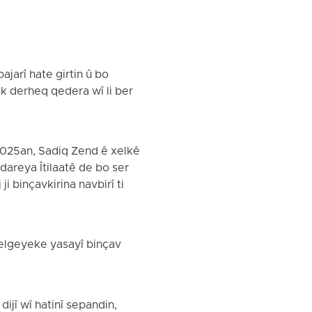
ajarî hate girtin û bo
ek derheq qedera wî li ber
2025an, Sadiq Zend ê xelkê
dareya Îtilaatê de bo ser
ji binçavkirina navbirî ti
belgeyeke yasayî binçav
ijî wî hatinî sepandin,