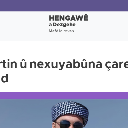
HENGAWÊ
a Dezgehe
Mafê Mirovan
rtin û nexuyabûna çar
nd