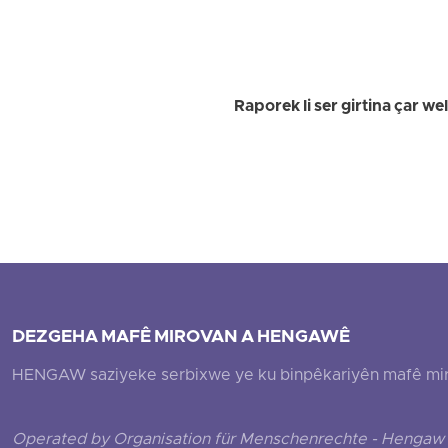
Raporek li ser girtina çar 
DEZGEHA MAFÊ MIROVAN A HENGAWÊ
HENGAW saziyeke serbixwe ye ku binpêkariyên mafê mirovî
Operated by Organisation für Menschenrechte - Hengaw 