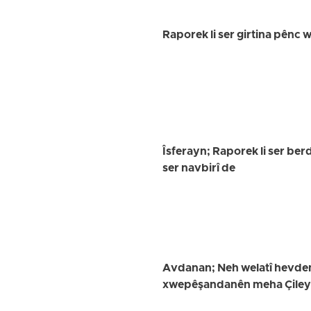
Raporek li ser girtina pênc
Îsferayn; Raporek li ser ber
ser navbirî de
Avdanan; Neh welatî hevdem 
xwepêşandanên meha Çileyê 