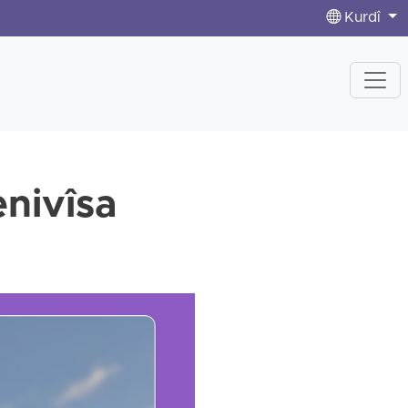
Kurdî
enivîsa