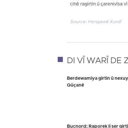
cihê ragirtin û çarenivîsa v
Source:
Hengawê Kurdî
DI VÎ WARÎ DE
Berdewamiya girtin û nexuya
Qûçanê
Bucnord; Raporek li ser girt