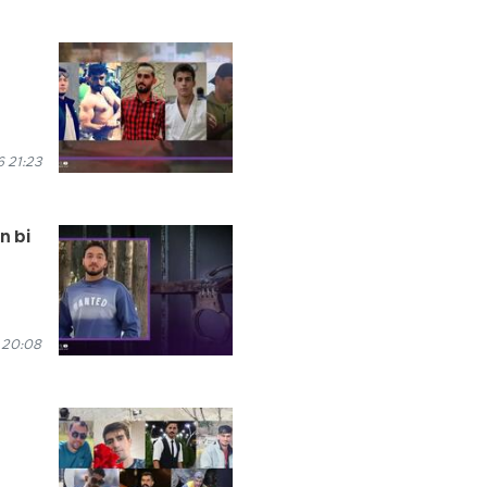
 21:23
n bi
 20:08