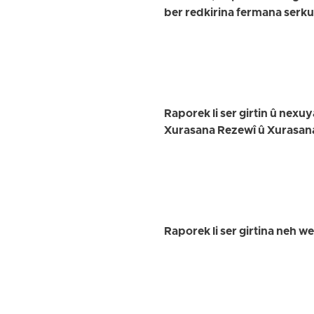
ber redkirina fermana serk
Raporek li ser girtin û nex
Xurasana Rezewî û Xurasan
Raporek li ser girtina neh w