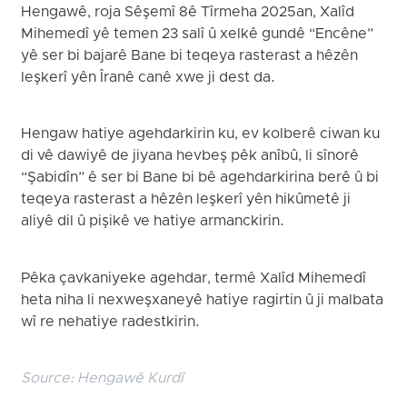
Hengawê, roja Sêşemî 8ê Tîrmeha 2025an, Xalîd
Mihemedî yê temen 23 salî û xelkê gundê “Encêne”
yê ser bi bajarê Bane bi teqeya rasterast a hêzên
leşkerî yên Îranê canê xwe ji dest da.
Hengaw hatiye agehdarkirin ku, ev kolberê ciwan ku
di vê dawiyê de jiyana hevbeş pêk anîbû, li sînorê
“Şabidîn” ê ser bi Bane bi bê agehdarkirina berê û bi
teqeya rasterast a hêzên leşkerî yên hikûmetê ji
aliyê dil û pişikê ve hatiye armanckirin.
Pêka çavkaniyeke agehdar, termê Xalîd Mihemedî
heta niha li nexweşxaneyê hatiye ragirtin û ji malbata
wî re nehatiye radestkirin.
Source:
Hengawê Kurdî