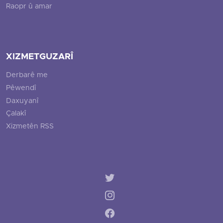
Raopr û amar
XIZMETGUZARÎ
Derbarê me
Pêwendî
Daxuyanî
Çalakî
Xizmetên RSS