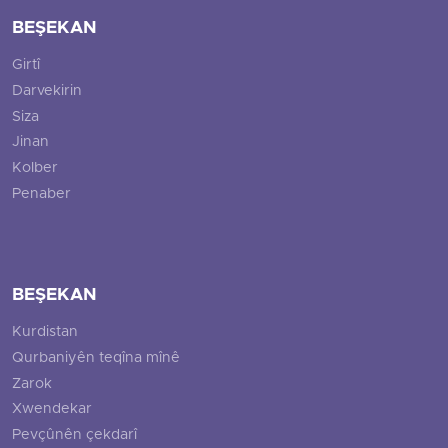
BEŞEKAN
Girtî
Darvekirin
Siza
Jinan
Kolber
Penaber
BEŞEKAN
Kurdistan
Qurbaniyên teqîna mînê
Zarok
Xwendekar
Pevçûnên çekdarî