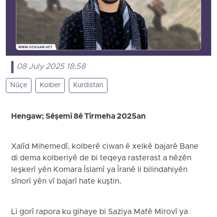
08 July 2025 18:58
Nûçe
Kolber
Kurdistan
Hengaw; Sêşemî 8ê Tîrmeha 2025an
Xalîd Mihemedî, kolberê ciwan ê xelkê bajarê Bane
di dema kolberiyê de bi teqeya rasterast a hêzên
leşkerî yên Komara Îslamî ya Îranê li bilindahiyên
sînorî yên vî bajarî hate kuştin.
Li gorî rapora ku gihaye bi Saziya Mafê Mirovî ya