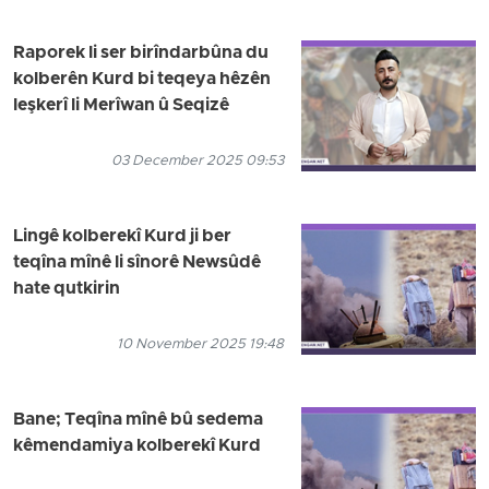
Raporek li ser birîndarbûna du
kolberên Kurd bi teqeya hêzên
leşkerî li Merîwan û Seqizê
03 December 2025 09:53
Lingê kolberekî Kurd ji ber
teqîna mînê li sînorê Newsûdê
hate qutkirin
10 November 2025 19:48
Bane; Teqîna mînê bû sedema
kêmendamiya kolberekî Kurd