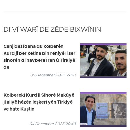
DI VÎ WARÎ DE ZÊDE BIXWÎNIN
Canjidestdana du kolberên
Kurd ji ber ketina bin reniyê li ser
sînorên di navbera Îran û Tirkiyê
de
09 December 2025 21:58
Kolberekî Kurd li Sînorê Makûyê
ji aliyê hêzên leşkerî yên Tirkiyê
ve hate Kuştin
04 December 2025 20:43