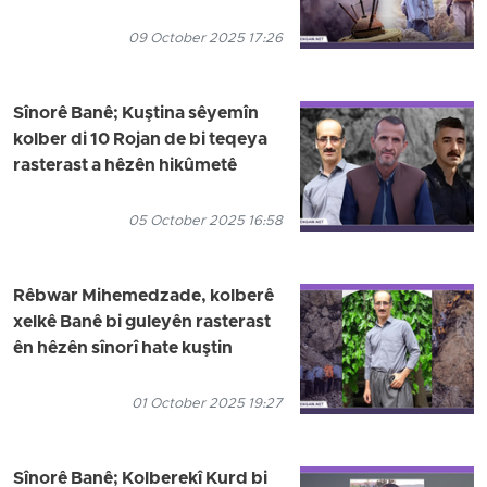
09 October 2025 17:26
Sînorê Banê; Kuştina sêyemîn
kolber di 10 Rojan de bi teqeya
rasterast a hêzên hikûmetê
05 October 2025 16:58
Rêbwar Mihemedzade, kolberê
xelkê Banê bi guleyên rasterast
ên hêzên sînorî hate kuştin
01 October 2025 19:27
Sînorê Banê; Kolberekî Kurd bi