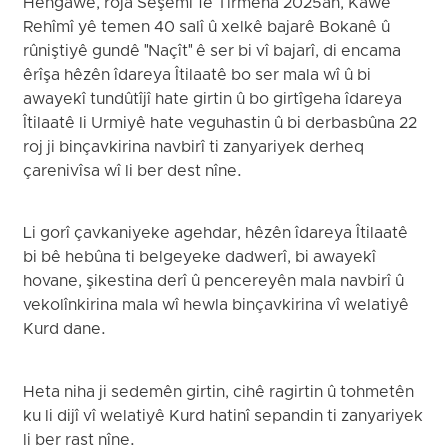
Hengawê, roja Sêşemî 1ê Tîrmeha 2025an, Kawe
Rehîmî yê temen 40 salî û xelkê bajarê Bokanê û
rûniştiyê gundê "Naçît" ê ser bi vî bajarî, di encama
êrîşa hêzên îdareya Îtilaatê bo ser mala wî û bi
awayekî tundûtîjî hate girtin û bo girtîgeha îdareya
Îtilaatê li Urmiyê hate veguhastin û bi derbasbûna 22
roj ji binçavkirina navbirî ti zanyariyek derheq
çarenivîsa wî li ber dest nîne.
Li gorî çavkaniyeke agehdar, hêzên îdareya Îtilaatê
bi bê hebûna ti belgeyeke dadwerî, bi awayekî
hovane, şikestina derî û pencereyên mala navbirî û
vekolînkirina mala wî hewla binçavkirina vî welatiyê
Kurd dane.
Heta niha ji sedemên girtin, cihê ragirtin û tohmetên
ku li dijî vî welatiyê Kurd hatinî sepandin ti zanyariyek
li ber rast nîne.