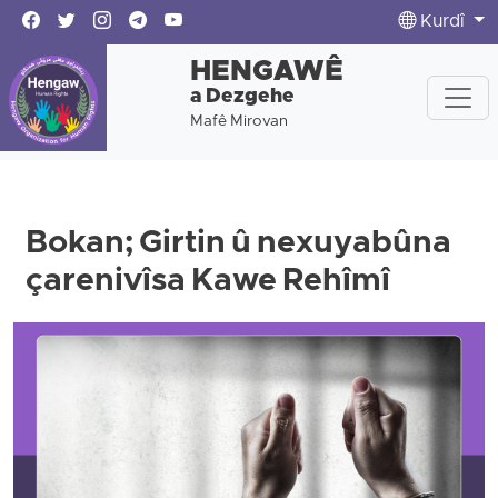
Kurdî
HENGAWÊ
a Dezgehe
Mafê Mirovan
Bokan; Girtin û nexuyabûna
çarenivîsa Kawe Rehîmî