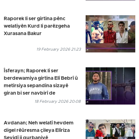
Raporek li ser girtina pênc
welatiyên Kurd li parêzgeha
Xurasana Bakur
19 February 2026 21:23
Îsferayn; Raporek li ser
berdewamiya girtina Elî Bebrî û
metirsiya sepandina sizayê
giran bi ser navbirî de
18 February 2026 20:08
Avdanan; Neh welatî hevdem
digel rêûresma çileya Elîriza
Seyidî ji qurbaniyê