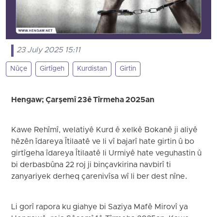
23 July 2025 15:11
Nûçe
Girtîgeh
Kurdistan
Girtin
Hengaw; Çarşemî 23ê Tîrmeha 2025an
Kawe Rehîmî, welatiyê Kurd ê xelkê Bokanê ji aliyê
hêzên îdareya Îtilaatê ve li vî bajarî hate girtin û bo
girtîgeha îdareya Îtilaatê li Urmiyê hate veguhastin û
bi derbasbûna 22 roj ji binçavkirina navbirî ti
zanyariyek derheq çarenivîsa wî li ber dest nîne.
Li gorî rapora ku giahye bi Saziya Mafê Mirovî ya