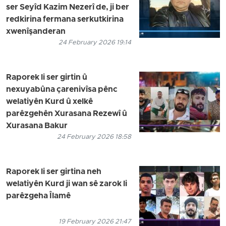
ser Seyîd Kazim Nezerî de, ji ber
redkirina fermana serkutkirina
xwenîşanderan
24 February 2026 19:14
Raporek li ser girtin û
nexuyabûna çarenivîsa pênc
welatiyên Kurd û xelkê
parêzgehên Xurasana Rezewî û
Xurasana Bakur
24 February 2026 18:58
Raporek li ser girtina neh
welatiyên Kurd ji wan sê zarok li
parêzgeha Îlamê
19 February 2026 21:47