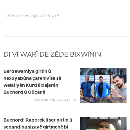
Source:
Hengawê Kurdî
DI VÎ WARÎ DE ZÊDE BIXWÎNIN
Berdewamiya girtin û
nexuyabûna çarenivîsa sê
welatiyên Kurd li bajarên
Bucnord û Qûçanê
25 February 2026 15:39
Bucnord; Raporek li ser girtin û
sepandina sizayê girtîgehê bi