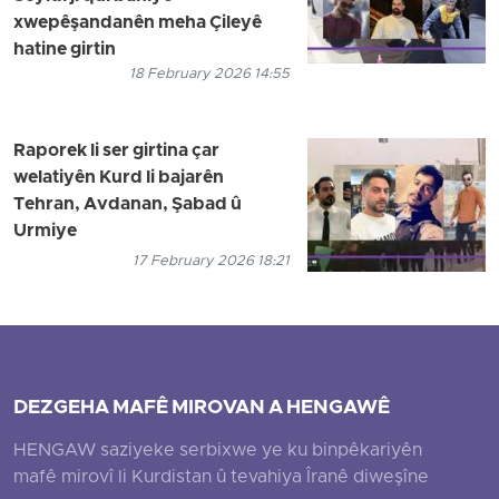
xwepêşandanên meha Çileyê
hatine girtin
18 February 2026 14:55
Raporek li ser girtina çar
welatiyên Kurd li bajarên
Tehran, Avdanan, Şabad û
Urmiye
17 February 2026 18:21
DEZGEHA MAFÊ MIROVAN A HENGAWÊ
HENGAW saziyeke serbixwe ye ku binpêkariyên
mafê mirovî li Kurdistan û tevahiya Îranê diweşîne