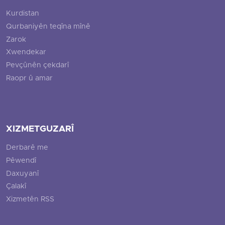
Kurdistan
Qurbaniyên teqîna mînê
Zarok
Xwendekar
Pevçûnên çekdarî
Raopr û amar
XIZMETGUZARÎ
Derbarê me
Pêwendî
Daxuyanî
Çalakî
Xizmetên RSS