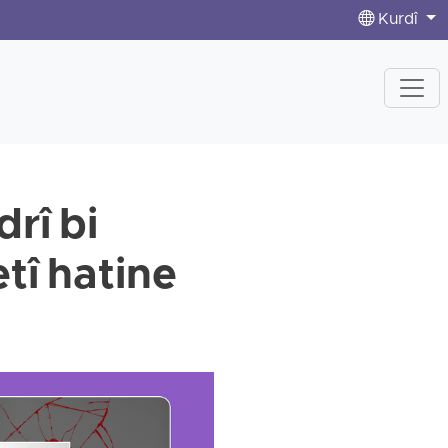
Kurdî
rî bi
tî hatine