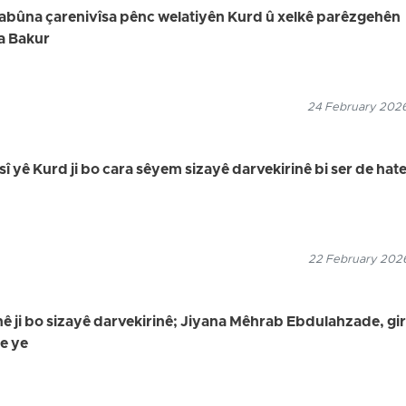
uyabûna çarenivîsa pênc welatiyên Kurd û xelkê parêzgehên
a Bakur
24 February 2026
sî yê Kurd ji bo cara sêyem sizayê darvekirinê bi ser de hat
22 February 2026
 ji bo sizayê darvekirinê; Jiyana Mêhrab Ebdulahzade, gir
de ye