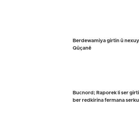
Berdewamiya girtin û nexuya
Qûçanê
Bucnord; Raporek li ser girt
ber redkirina fermana serk