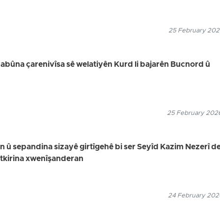
25 February 2026
bûna çarenivîsa sê welatiyên Kurd li bajarên Bucnord û
25 February 2026
in û sepandina sizayê girtîgehê bi ser Seyîd Kazim Nezerî de,
utkirina xwenîşanderan
24 February 2026