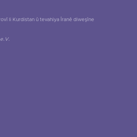
 li Kurdistan û tevahiya Îranê diweşîne
e.V.