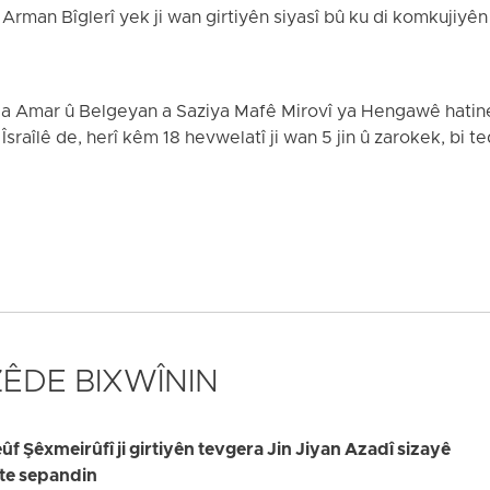
rman Bîglerî yek ji wan girtiyên siyasî bû ku di komkujiyên 
da Amar û Belgeyan a Saziya Mafê Mirovî ya Hengawê hatine 
 Îsraîlê de, herî kêm 18 hevwelatî ji wan 5 jin û zarokek, bi 
 ZÊDE BIXWÎNIN
 Şêxmeirûfî ji girtiyên tevgera Jin Jiyan Azadî sizayê
ate sepandin