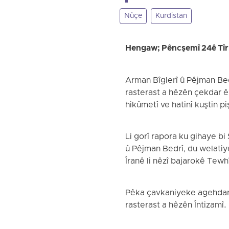
Nûçe
Kurdistan
Hengaw; Pêncşemî 24ê Tî
Arman Bîglerî û Pêjman Bed
rasterast a hêzên çekdar ên
hikûmetî ve hatinî kuştin piş
Li gorî rapora ku gihaye 
û Pêjman Bedrî, du welatiy
Îranê li nêzî bajarokê Tewhî
Pêka çavkaniyeke agehdar,
rasterast a hêzên Întizamî.