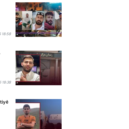
 18:58
e
 18:38
tiyê