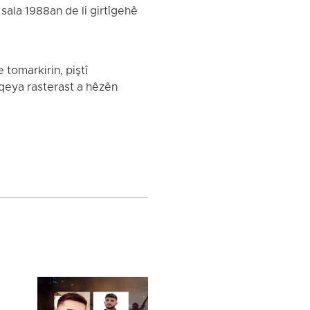
sala 1988an de li girtîgehê
tomarkirin, piştî
teqeya rasterast a hêzên