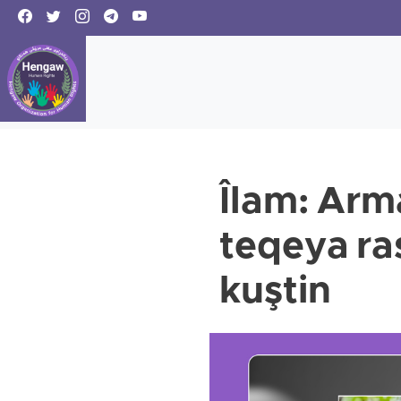
Îlam: Arma
teqeya ra
kuştin