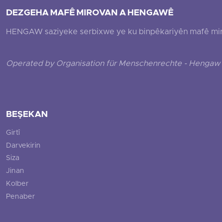
DEZGEHA MAFÊ MIROVAN A HENGAWÊ
HENGAW saziyeke serbixwe ye ku binpêkariyên mafê mirovî
Operated by Organisation für Menschenrechte - Hengaw 
BEŞEKAN
Girtî
Darvekirin
Siza
Jinan
Kolber
Penaber