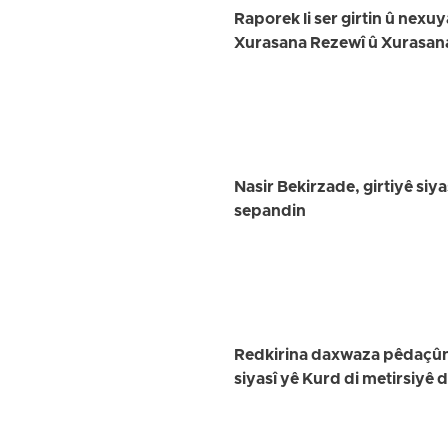
Raporek li ser girtin û nex
Xurasana Rezewî û Xurasan
Nasir Bekirzade, girtiyê siya
sepandin
Redkirina daxwaza pêdaçûnê
siyasî yê Kurd di metirsiyê 