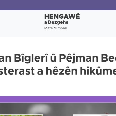
HENGAWÊ
a Dezgehe
Mafê Mirovan
n Bîglerî û Pêjman Bed
sterast a hêzên hikûme