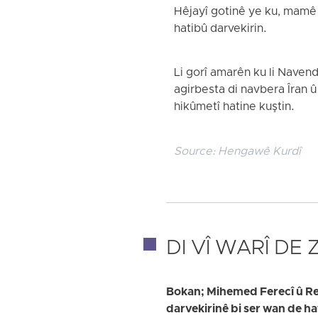
Hêjayî gotinê ye ku, mamê A
hatibû darvekirin.
Li gorî amarên ku li Naven
agirbesta di navbera Îran û
hikûmetî hatine kuştin.
Source:
Hengawê Kurdî
DI VÎ WARÎ DE
Bokan; Mihemed Ferecî û Reûf
darvekirinê bi ser wan de h