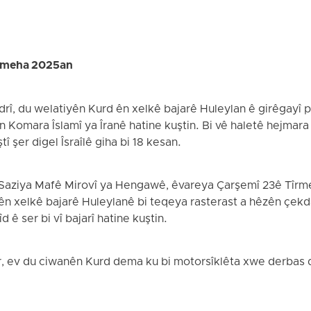
rmeha 2025an
rî, du welatiyên Kurd ên xelkê bajarê Huleylan ê girêgayî 
 Komara Îslamî ya Îranê hatine kuştin. Bi vê haletê hejmara 
tî şer digel Îsraîlê giha bi 18 kesan.
bi Saziya Mafê Mirovî ya Hengawê, êvareya Çarşemî 23ê Tîr
ên xelkê bajarê Huleylanê bi teqeya rasterast a hêzên çekd
d ê ser bi vî bajarî hatine kuştin.
 ev du ciwanên Kurd dema ku bi motorsîklêta xwe derbas d