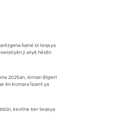
parêzgeha Îlamê bi teqeya
welatiyên ji aliyê hêzên
meha 2025an, Arman Bîglerî
ar ên Komara Îslamî ya
ibûn, kevtine ber teqeya