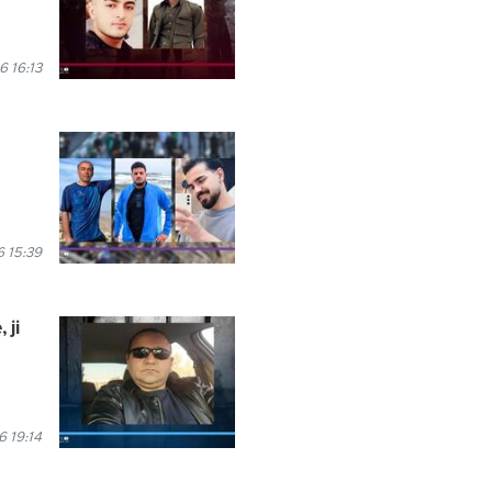
 16:13
 15:39
 ji
 19:14