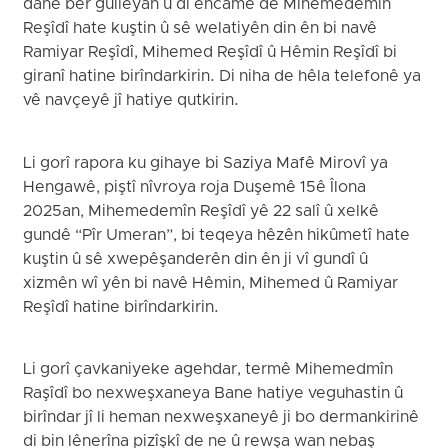
dane ber gulleyan û di encamê de Mihemedemîn
Reşîdî hate kuştin û sê welatiyên din ên bi navê
Ramiyar Reşîdî, Mihemed Reşîdî û Hêmin Reşîdî bi
giranî hatine birîndarkirin. Di niha de hêla telefonê ya
vê navçeyê jî hatiye qutkirin.
Li gorî rapora ku gihaye bi Saziya Mafê Mirovî ya
Hengawê, piştî nîvroya roja Duşemê 15ê Îlona
2025an, Mihemedemîn Reşîdî yê 22 salî û xelkê
gundê “Pîr Umeran”, bi teqeya hêzên hikûmetî hate
kuştin û sê xwepêşanderên din ên ji vî gundî û
xizmên wî yên bi navê Hêmin, Mihemed û Ramiyar
Reşîdî hatine birîndarkirin.
Li gorî çavkaniyeke agehdar, termê Mihemedmîn
Raşîdî bo nexweşxaneya Bane hatiye veguhastin û
birîndar jî li heman nexweşxaneyê ji bo dermankirinê
di bin lênerîna pizîşkî de ne û rewşa wan nebaş