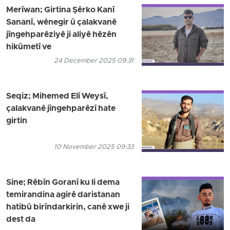
Merîwan; Girtina Şêrko Kanî
Sananî, wênegir û çalakvanê
jîngehparêziyê ji aliyê hêzên
hikûmetî ve
24 December 2025 09:31
Seqiz; Mihemed Elî Weysî,
çalakvanê jîngehparêzî hate
girtin
10 November 2025 09:33
Sine; Rêbîn Goranî ku li dema
temirandina agirê daristanan
hatibû birîndarkirin, canê xwe ji
dest da