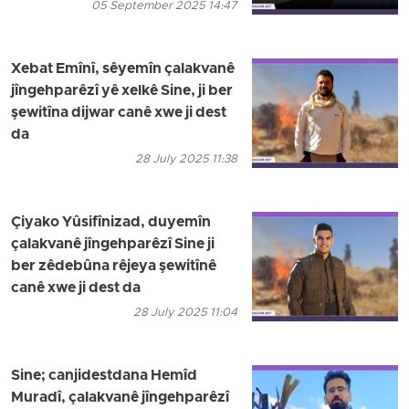
05 September 2025 14:47
Xebat Emînî, sêyemîn çalakvanê
jîngehparêzî yê xelkê Sine, ji ber
şewitîna dijwar canê xwe ji dest
da
28 July 2025 11:38
Çiyako Yûsifînizad, duyemîn
çalakvanê jîngehparêzî Sine ji
ber zêdebûna rêjeya şewitînê
canê xwe ji dest da
28 July 2025 11:04
Sine; canjidestdana Hemîd
Muradî, çalakvanê jîngehparêzî