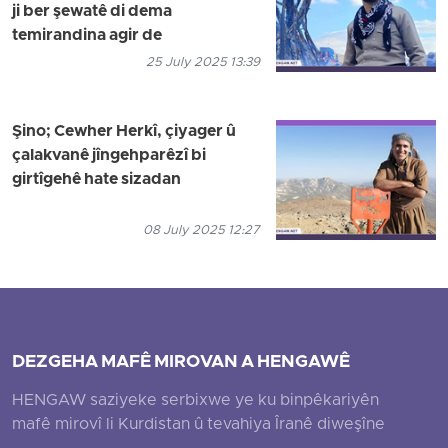
ji ber şewatê di dema
temirandina agir de
25 July 2025 13:39
Şino; Cewher Herkî, çiyager û
çalakvanê jîngehparêzî bi
girtîgehê hate sizadan
08 July 2025 12:27
DEZGEHA MAFÊ MIROVAN A HENGAWÊ
HENGAW saziyeke serbixwe ye ku binpêkariyên
mafê mirovî li Kurdistan û tevahiya Îranê diweşîne