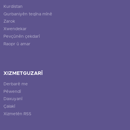
Kurdistan
Qurbaniyên teqîna mînê
Zarok
Xwendekar
Pevçûnên çekdarî
Raopr û amar
XIZMETGUZARÎ
Derbarê me
Pêwendî
Daxuyanî
Çalakî
Xizmetên RSS