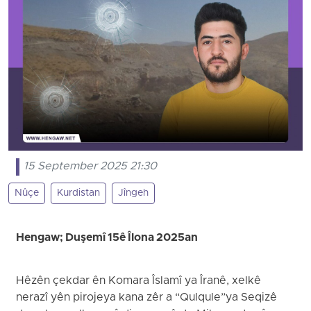
15 September 2025 21:30
Nûçe
Kurdistan
Jîngeh
Hengaw; Duşemî 15ê Îlona 2025an
Hêzên çekdar ên Komara Îslamî ya Îranê, xelkê
nerazî yên pirojeya kana zêr a “Qulqule”ya Seqizê