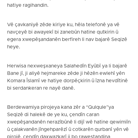
hatiye ragihandin.
Vê çavkaniyê zêde kiriye ku, hêla telefonê ya vê
navçeyê bi awayekî bi zanebûn hatine qutkirin û
egera xwepêşandanên berfireh li nav bajarê Seqizê
heye.
Herwisa nexweşxaneya Salahedîn Eyûbî ya li bajarê
Bane jî, ji aliyê hejmareke zêde ji hêzên ewlehî yên
Komara Îslamî ve hatiye dorpêçkirin û îzna hevdîtinê
bi serdankeran re nayê danê.
Berdewamiya pirojeya kana zêr a “Qulqule”ya
Seqizê di halekê de ye ku, çendîn caran
xwepêşandanên nerazîbûnê li dijî wê hatine qewimiîn
û çalakvanên jîngehparêzî û cotkarên qurbanî yên vê
pirojê, çendîn daxwazkarî ji bo rawestandina