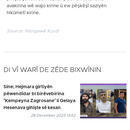
avakirina wê wajo kirine û ew pêşkêşî saziyên
hikûmetî kirine.
Source:
Hengawê Kurdî
DI VÎ WARÎ DE ZÊDE BIXWÎNIN
Sine; Hejmara girtiyên
pêwendîdar bi birêvebirina
"Kempeyna Zagrosane" li Qelaya
Hesenava gihîşte sê kesan
28 December 2025 13:52