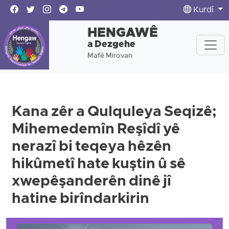
Kurdî
HENGAWÊ
a Dezgehe
Mafê Mirovan
Kana zêr a Qulquleya Seqizê;
Mihemedemîn Reşîdî yê
nerazî bi teqeya hêzên
hikûmetî hate kuştin û sê
xwepêşanderên dinê jî
hatine birîndarkirin