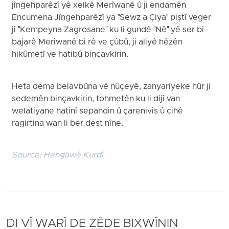
jîngehparêzî yê xelkê Merîwanê û ji endamên
Encumena Jîngehparêzî ya "Sewz a Çiya" piştî veger
ji "Kempeyna Zagrosane" ku li gundê "Nê" yê ser bi
bajarê Merîwanê bi rê ve çûbû, ji aliyê hêzên
hikûmetî ve hatibû binçavkirin.
Heta dema belavbûna vê nûçeyê, zanyariyeke hûr ji
sedemên binçavkirin, tohmetên ku li dijî van
welatiyane hatinî sepandin û çarenivîs û cihê
ragirtina wan li ber dest nîne.
Source:
Hengawê Kurdî
DI VÎ WARÎ DE ZÊDE BIXWÎNIN