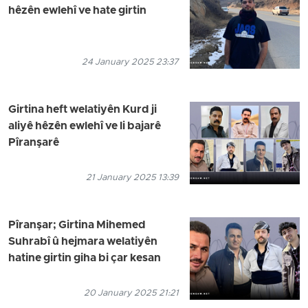
hêzên ewlehî ve hate girtin
24 January 2025 23:37
Girtina heft welatiyên Kurd ji
aliyê hêzên ewlehî ve li bajarê
Pîranşarê
21 January 2025 13:39
Pîranşar; Girtina Mihemed
Suhrabî û hejmara welatiyên
hatine girtin giha bi çar kesan
20 January 2025 21:21