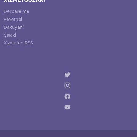
XIZMETGUZARÎ
Derbarê me
Pêwendî
Daxuyanî
Çalakî
Xizmetên RSS