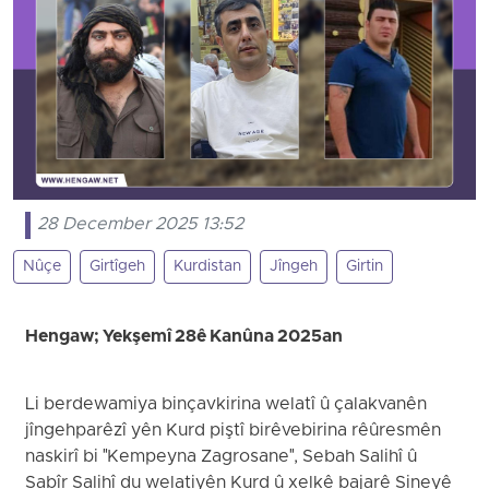
28 December 2025 13:52
Nûçe
Girtîgeh
Kurdistan
Jîngeh
Girtin
Hengaw; Yekşemî 28ê Kanûna 2025an
Li berdewamiya binçavkirina welatî û çalakvanên
jîngehparêzî yên Kurd piştî birêvebirina rêûresmên
naskirî bi "Kempeyna Zagrosane", Sebah Salihî û
Sabîr Salihî du welatiyên Kurd û xelkê bajarê Sineyê