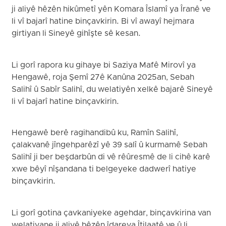
ji aliyê hêzên hikûmetî yên Komara Îslamî ya Îranê ve
li vî bajarî hatine binçavkirin. Bi vî awayî hejmara
girtiyan li Sineyê gihîşte sê kesan.
Li gorî rapora ku gihaye bi Saziya Mafê Mirovî ya
Hengawê, roja Şemî 27ê Kanûna 2025an, Sebah
Salihî û Sabîr Salihî, du welatiyên xelkê bajarê Sineyê
li vî bajarî hatine binçavkirin.
Hengawê berê ragihandibû ku, Ramîn Salihî,
çalakvanê jîngehparêzî yê 39 salî û kurmamê Sebah
Salihî ji ber beşdarbûn di vê rêûresmê de li cihê karê
xwe bêyî nîşandana ti belgeyeke dadwerî hatiye
binçavkirin.
Li gorî gotina çavkaniyeke agehdar, binçavkirina van
welatiyane ji aliyê hêzên îdareya Îtilaatê ve û li