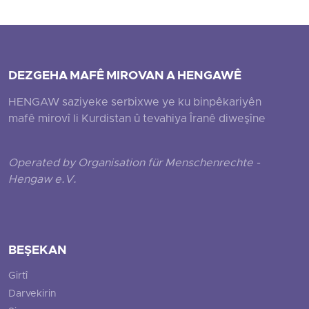
DEZGEHA MAFÊ MIROVAN A HENGAWÊ
HENGAW saziyeke serbixwe ye ku binpêkariyên
mafê mirovî li Kurdistan û tevahiya Îranê diweşîne
Operated by Organisation für Menschenrechte -
Hengaw e.V.
BEŞEKAN
Girtî
Darvekirin