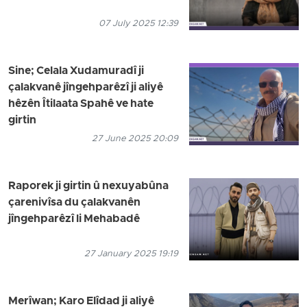
07 July 2025 12:39
Sine; Celala Xudamuradî ji
çalakvanê jîngehparêzî ji aliyê
hêzên Îtilaata Spahê ve hate
girtin
27 June 2025 20:09
Raporek ji girtin û nexuyabûna
çarenivîsa du çalakvanên
jîngehparêzî li Mehabadê
27 January 2025 19:19
Merîwan; Karo Elîdad ji aliyê