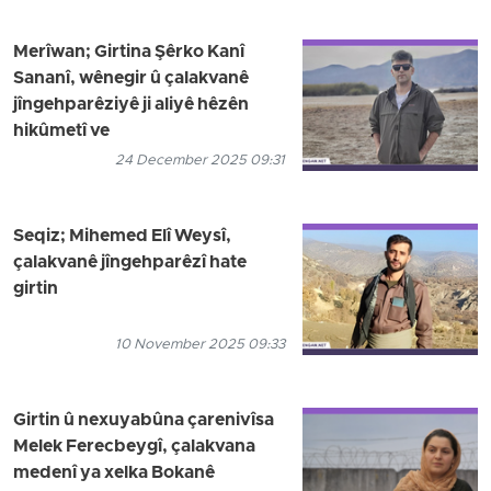
Merîwan; Girtina Şêrko Kanî
Sananî, wênegir û çalakvanê
jîngehparêziyê ji aliyê hêzên
hikûmetî ve
24 December 2025 09:31
Seqiz; Mihemed Elî Weysî,
çalakvanê jîngehparêzî hate
girtin
10 November 2025 09:33
Girtin û nexuyabûna çarenivîsa
Melek Ferecbeygî, çalakvana
medenî ya xelka Bokanê