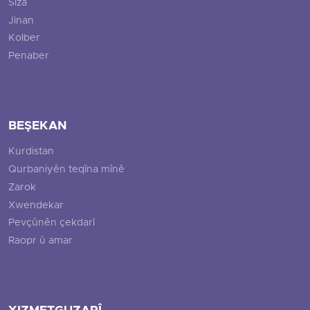
Siza
Jinan
Kolber
Penaber
BEŞEKAN
Kurdistan
Qurbaniyên teqîna mînê
Zarok
Xwendekar
Pevçûnên çekdarî
Raopr û amar