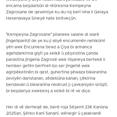
encama beşdarbûn di rêûresma Kempeyna
Zagrosane de qewimiye ku du roj berî niha li Qelaya
Hesenavaya Sineyê hate birêveçûn.
"Kempeyna Zagrosane" pilaneke salane di warê
jîngehparêzî de ye ku ji aliyê encumenên nehikûmî
yên wek Encumena Sewz a Çiya bi armanca
agehdarkirina giştî ya xelkê û pêşxistina çanda
parastina jîngeha Zagrosê wek nîşaneya bertekê li
hember gefên berfireh bo ser jîngehê wek
agirpêketinên bi qest, guhertina şêwaza bikaranîna
zeviyên daristanan, zêdebûna kanan, çêkirina
bendavan û bikaranîna nedirust ji çavkaniyên sirûştî,
bi beşdariya xwebexş a xelkê bi rê ve diçe.
Her di vê derheqê de, berê roja Sêşemî 23ê Kanûna
2025an, Şêrko Kanî Sananî, wênegir û çalakvanê