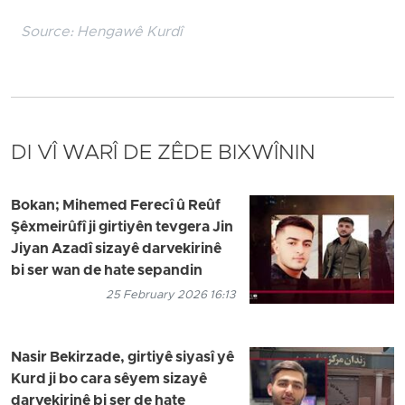
Source:
Hengawê Kurdî
DI VÎ WARÎ DE ZÊDE BIXWÎNIN
Bokan; Mihemed Ferecî û Reûf
Şêxmeirûfî ji girtiyên tevgera Jin
Jiyan Azadî sizayê darvekirinê
bi ser wan de hate sepandin
25 February 2026 16:13
Nasir Bekirzade, girtiyê siyasî yê
Kurd ji bo cara sêyem sizayê
darvekirinê bi ser de hate