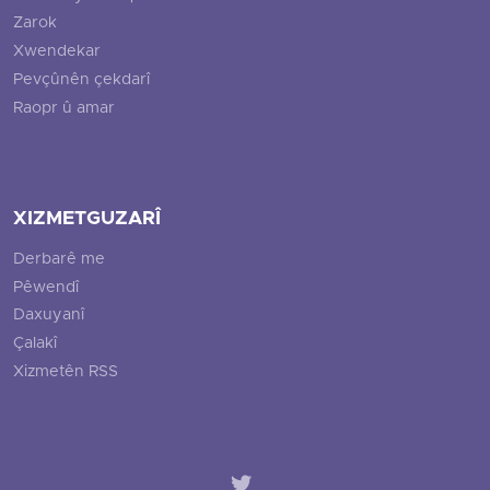
Zarok
Xwendekar
Pevçûnên çekdarî
Raopr û amar
XIZMETGUZARÎ
Derbarê me
Pêwendî
Daxuyanî
Çalakî
Xizmetên RSS