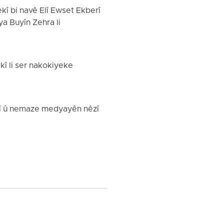
kî bi navê Elî Ewset Ekberî
ya Buyîn Zehra li
ekî li ser nakokiyeke
tî û nemaze medyayên nêzî