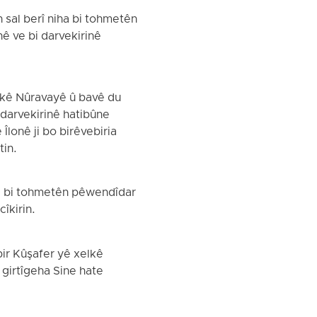
 sal berî niha bi tohmetên
nê ve bi darvekirinê
elkê Nûravayê û bavê du
 darvekirinê hatibûne
Îlonê ji bo birêvebiria
tin.
rê bi tohmetên pêwendîdar
îkirin.
bir Kûşafer yê xelkê
 girtîgeha Sine hate