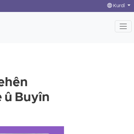
Kurdî
ê
gehên
e û Buyîn