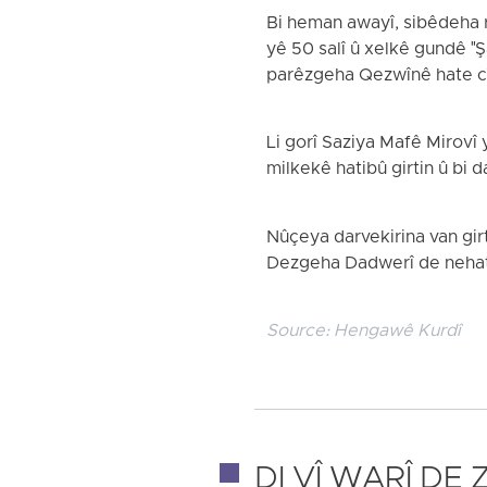
Bi heman awayî, sibêdeha r
yê 50 salî û xelkê gundê "Ş
parêzgeha Qezwînê hate cîb
Li gorî Saziya Mafê Mirovî 
milkekê hatibû girtin û bi d
Nûçeya darvekirina van gi
Dezgeha Dadwerî de nehati
Source:
Hengawê Kurdî
DI VÎ WARÎ DE