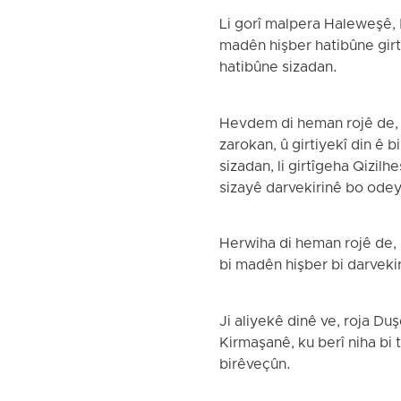
Li gorî malpera Haleweşê, 
madên hişber hatibûne girti
hatibûne sizadan.
Hevdem di heman rojê de, s
zarokan, û girtiyekî din ê
sizadan, li girtîgeha Qizilh
sizayê darvekirinê bo odey
Herwiha di heman rojê de,
bi madên hişber bi darvekir
Ji aliyekê dinê ve, roja Du
Kirmaşanê, ku berî niha bi 
birêveçûn.