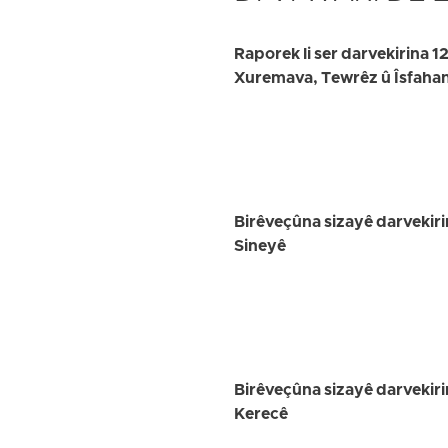
Raporek li ser darvekirina 12 
Xuremava, Tewrêz û Îsfaha
Birêveçûna sizayê darvekir
Sineyê
Birêveçûna sizayê darvekiri
Kerecê