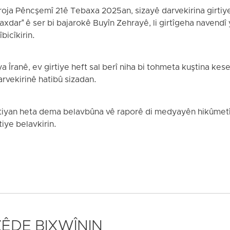
oja Pêncşemî 21ê Tebaxa 2025an, sizayê darvekirina girtiye
axdar" ê ser bi bajarokê Buyîn Zehrayê, li girtîgeha navendî 
icîkirin.
ya Îranê, ev girtiye heft sal berî niha bi tohmeta kuştina kes
arvekirinê hatibû sizadan.
rtiyan heta dema belavbûna vê raporê di medyayên hikûme
ye belavkirin.
 ZÊDE BIXWÎNIN