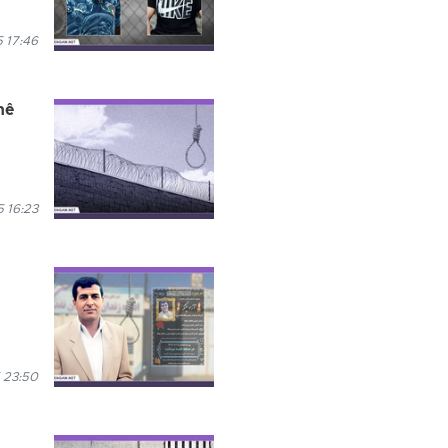
 17:46
nê
 16:23
 23:50
,