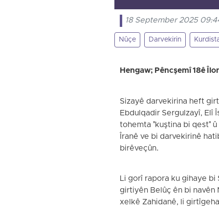
18 September 2025 09:4
Nûçe
Darvekirin
Kurdist
Hengaw; Pêncşemî 18ê Îl
Sizayê darvekirina heft gir
Ebdulqadir Sergulzayî, Elî
tohemta "kuştina bi qest" 
Îranê ve bi darvekirinê hat
birêveçûn.
Li gorî rapora ku gihaye b
girtiyên Belûç ên bi navên
xelkê Zahidanê, li girtîgeh