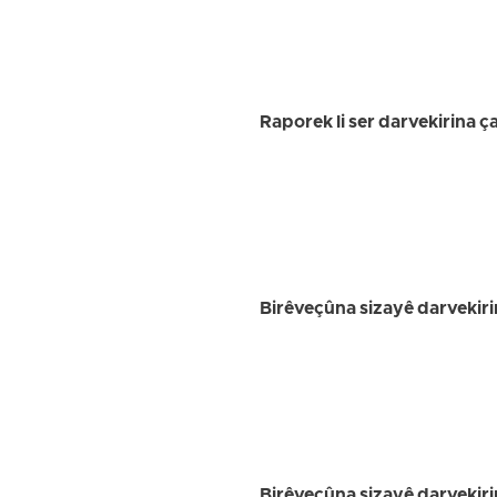
Raporek li ser darvekirina ç
Birêveçûna sizayê darvekiri
Birêveçûna sizayê darvekiri