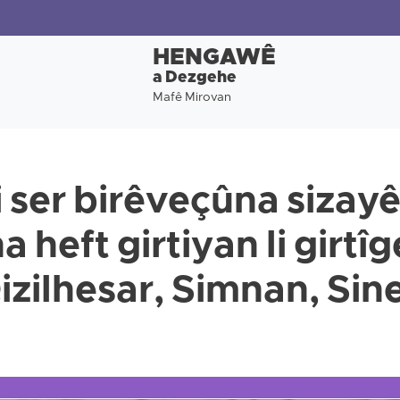
HENGAWÊ
a Dezgehe
Mafê Mirovan
i ser birêveçûna sizay
a heft girtiyan li girtî
izilhesar, Simnan, Sin