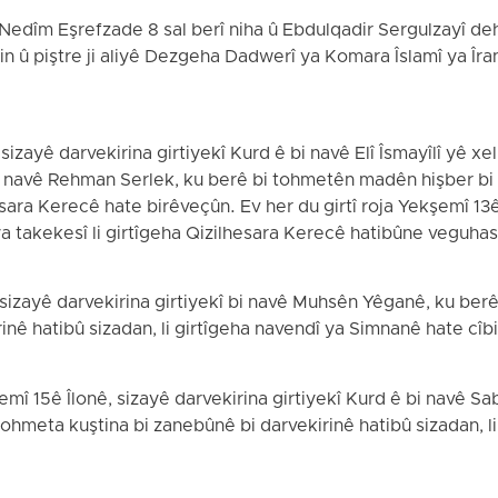
Nedîm Eşrefzade 8 sal berî niha û Ebdulqadir Sergulzayî deh
n û piştre ji aliyê Dezgeha Dadwerî ya Komara Îslamî ya Îra
izayê darvekirina girtiyekî Kurd ê bi navê Elî Îsmayîlî yê x
 bi navê Rehman Serlek, ku berê bi tohmetên madên hişber bi
esara Kerecê hate birêveçûn. Ev her du girtî roja Yekşemî 13ê 
a takekesî li girtîgeha Qizilhesara Kerecê hatibûne veguhas
 sizayê darvekirina girtiyekî bi navê Muhsên Yêganê, ku be
inê hatibû sizadan, li girtîgeha navendî ya Simnanê hate cîbic
şemî 15ê Îlonê, sizayê darvekirina girtiyekî Kurd ê bi navê Sa
tohmeta kuştina bi zanebûnê bi darvekirinê hatibû sizadan, li