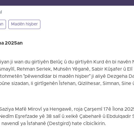
4
an
Madên hişber
ona 2025an
tiyan ji wan du girtiyên Belûç û du girtiyên Kurd ên bi navê
 Îsmayîlî, Rehman Serlek, Muhsên Yêganê, Sabir Kûşafer û Elî
û tohmetên "pêwendîdar bi madên hişber" ji aliyê Dezgeha D
ibûne sizadan, li girtîgehên Îsfehan, Qizilhesar, Simnan, Sine
i Saziya Mafê Mirovî ya Hengawê, roja Çarşemî 17ê Îlona 202
 Nedîm Eşrefzade yê 38 salî û xelkê Çabeharê û Ebdulqadir S
a navendî ya Îsfahanê (Destgird) hate cîbicîkirin.