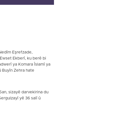
n Nedîm Eşrefzade,
 Ewset Ekberî, ku berê bi
adwerî ya Komara Îslamî ya
 û Buyîn Zehra hate
5an, sizayê darvekirina du
ergulzayî yê 36 salî û