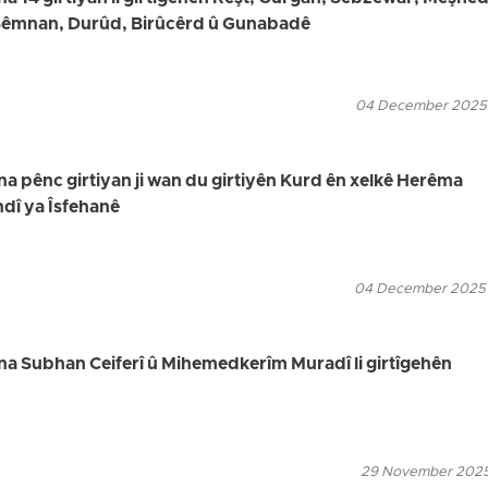
 Sêmnan, Durûd, Birûcêrd û Gunabadê
04 December 2025
na pênc girtiyan ji wan du girtiyên Kurd ên xelkê Herêma
ndî ya Îsfehanê
04 December 2025
na Subhan Ceiferî û Mihemedkerîm Muradî li girtîgehên
29 November 2025