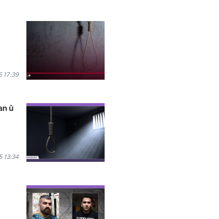
 17:39
an û
 13:34