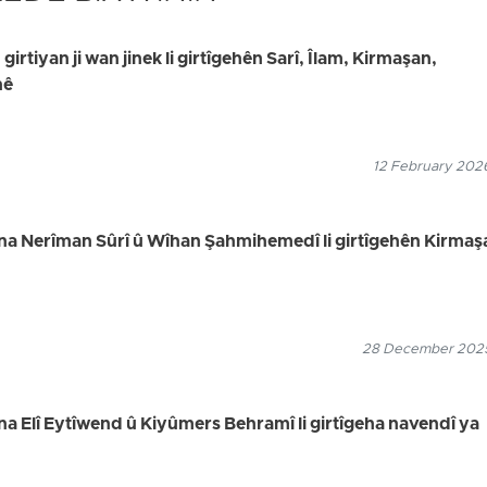
girtiyan ji wan jinek li girtîgehên Sarî, Îlam, Kirmaşan,
nê
12 February 2026
ina Nerîman Sûrî û Wîhan Şahmihemedî li girtîgehên Kirmaş
28 December 2025
na Elî Eytîwend û Kiyûmers Behramî li girtîgeha navendî ya