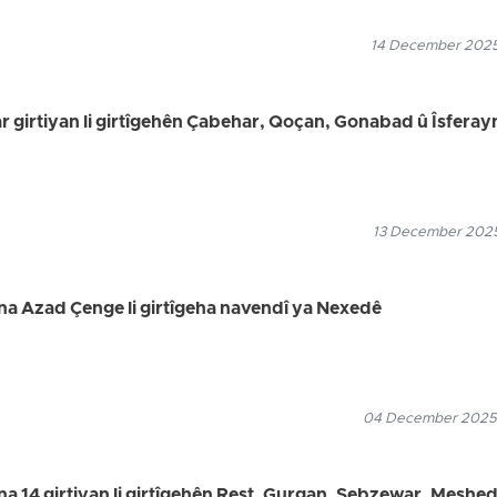
14 December 2025
ar girtiyan li girtîgehên Çabehar, Qoçan, Gonabad û Îsferay
13 December 2025
na Azad Çenge li girtîgeha navendî ya Nexedê
04 December 2025
na 14 girtiyan li girtîgehên Reşt, Gurgan, Sebzewar, Meşhed