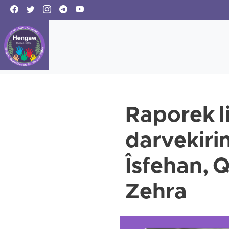
Raporek l
darvekirin
Îsfehan, Q
Zehra