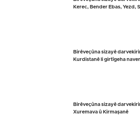
Kerec, Bender Ebas, Yezd,
Birêveçûna sizayê darvekiri
Kurdistanê li girtîgeha nave
Birêveçûna sizayê darvekiri
Xuremava û Kirmaşanê