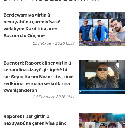
Berdewamiya girtin û
nexuyabûna çarenivîsa sê
welatiyên Kurd li bajarên
Bucnord û Qûçanê
25 February 2026 15:39
Bucnord; Raporek li ser girtin û
sepandina sizayê girtîgehê bi
ser Seyîd Kazim Nezerî de, ji ber
redkirina fermana serkutkirina
xwenîşanderan
24 February 2026 19:14
Raporek li ser girtin û
nexuyabûna çarenivîsa pênc