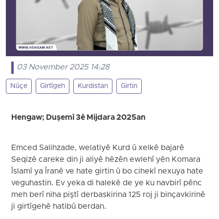
03 November 2025 14:28
Nûçe
Girtîgeh
Kurdistan
Girtin
Hengaw; Duşemî 3ê Mijdara 2025an
Emced Salihzade, welatiyê Kurd û xelkê bajarê
Seqizê careke din ji aliyê hêzên ewlehî yên Komara
Îslamî ya Îranê ve hate girtin û bo cihekî nexuya hate
veguhastin. Ev yeka di halekê de ye ku navbirî pênc
meh berî niha piştî derbaskirina 125 roj ji binçavkirinê
ji girtîgehê hatibû berdan.