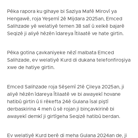
Pêka rapora ku gihaye bi Saziya Mafê Mirovî ya
Hengawê, roja Yeşemî 2ê Mijdara 2025an, Emced
Salihzade yê welatiyê temen 38 salî û xelkê bajarê
Seqizê ji aliyê hêzên îdareya Îtilaatê ve hate girtin.
Pêka gotina çavkaniyeke nêzî malbata Emced
Salihzade, ev welatiyê Kurd di dukana telefonfiroşiya
xwe de hatiye girtin.
Emced Salihzade roja Sêşemî 21ê Çileya 2025an, ji
aliyê hêzên îdareya Îtilaatê ve bi awayekî hovane
hatibû girtin û li rêkefta 24ê Gulana îsal piştî
derbaskirina 4 meh û sê rojan ji binçavkirinê bi
awayekî demkî ji girtîgeha Seqizê hatibû berdan.
Ev welatiyê Kurd berê di meha Gulana 2024an de, ji