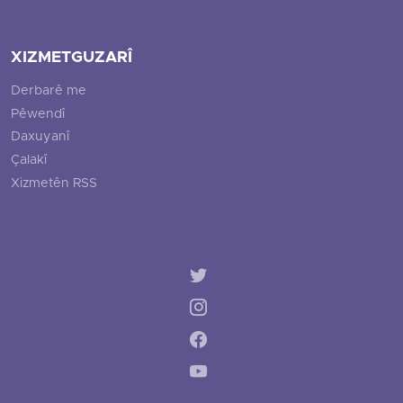
XIZMETGUZARÎ
Derbarê me
Pêwendî
Daxuyanî
Çalakî
Xizmetên RSS