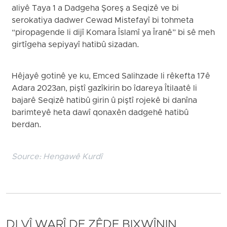
aliyê Taya 1 a Dadgeha Şoreş a Seqizê ve bi
serokatiya dadwer Cewad Mistefayî bi tohmeta
“piropagende li dijî Komara Îslamî ya Îranê” bi sê meh
girtîgeha sepiyayî hatibû sizadan.
Hêjayê gotinê ye ku, Emced Salihzade li rêkefta 17ê
Adara 2023an, piştî gazîkirin bo îdareya Îtilaatê li
bajarê Seqizê hatibû girin û piştî rojekê bi danîna
barimteyê heta dawî qonaxên dadgehê hatibû
berdan.
Source:
Hengawê Kurdî
DI VÎ WARÎ DE ZÊDE BIXWÎNIN