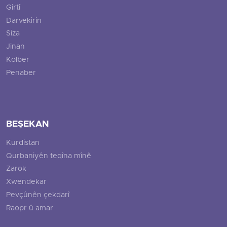
Girtî
Darvekirin
Siza
Jinan
Kolber
Penaber
BEŞEKAN
Kurdistan
Qurbaniyên teqîna mînê
Zarok
Xwendekar
Pevçûnên çekdarî
Raopr û amar