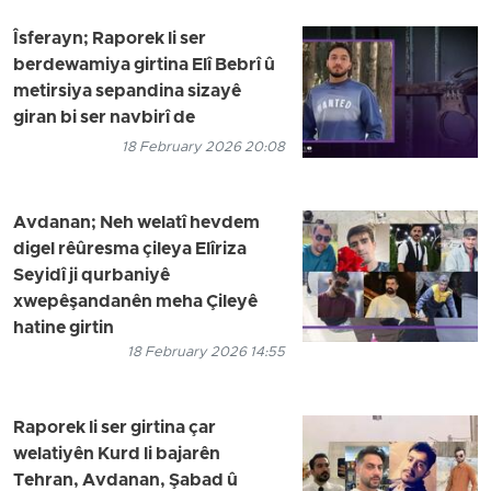
Îsferayn; Raporek li ser
berdewamiya girtina Elî Bebrî û
metirsiya sepandina sizayê
giran bi ser navbirî de
18 February 2026 20:08
Avdanan; Neh welatî hevdem
digel rêûresma çileya Elîriza
Seyidî ji qurbaniyê
xwepêşandanên meha Çileyê
hatine girtin
18 February 2026 14:55
Raporek li ser girtina çar
welatiyên Kurd li bajarên
Tehran, Avdanan, Şabad û