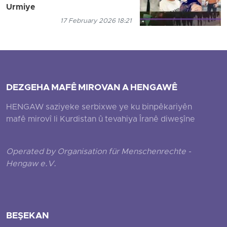
Urmiye
17 February 2026 18:21
DEZGEHA MAFÊ MIROVAN A HENGAWÊ
HENGAW saziyeke serbixwe ye ku binpêkariyên
mafê mirovî li Kurdistan û tevahiya Îranê diweşîne
Operated by Organisation für Menschenrechte -
Hengaw e.V.
BEŞEKAN