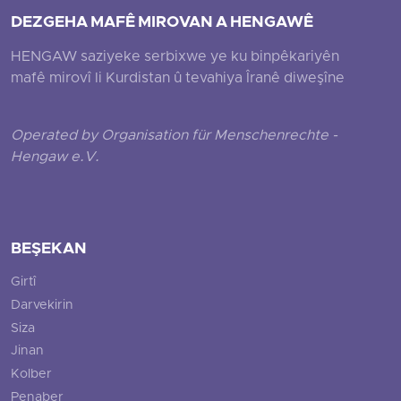
DEZGEHA MAFÊ MIROVAN A HENGAWÊ
HENGAW saziyeke serbixwe ye ku binpêkariyên
mafê mirovî li Kurdistan û tevahiya Îranê diweşîne
Operated by Organisation für Menschenrechte -
Hengaw e.V.
BEŞEKAN
Girtî
Darvekirin
Siza
Jinan
Kolber
Penaber