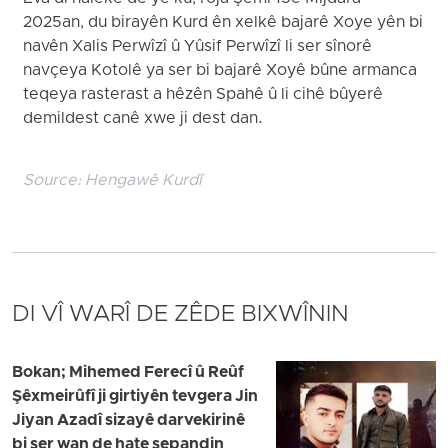
2025an, du birayên Kurd ên xelkê bajarê Xoye yên bi
navên Xalis Perwîzî û Yûsif Perwîzî li ser sînorê
navçeya Kotolê ya ser bi bajarê Xoyê bûne armanca
teqeya rasterast a hêzên Spahê û li cihê bûyerê
demildest canê xwe ji dest dan.
Source:
Hengawê Kurdî
DI VÎ WARÎ DE ZÊDE BIXWÎNIN
Bokan; Mihemed Ferecî û Reûf
Şêxmeirûfî ji girtiyên tevgera Jin
Jiyan Azadî sizayê darvekirinê
bi ser wan de hate sepandin