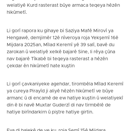
welatiyê Kurd rasterast bûye armaca teqeya hêzên
hikûmetî.
Li gorî rapora ku gihaye bi Saziya Mafê Mirovî ya
Hengawê, demjimêr 12ê nîveroya roja Yekşemî 16ê
Mijdara 2025an, Mîlad Keremî yê 39 salî, bavê du
zarokan û welatiyê xelkê bajarê Sine, li rêya çûna
nav bajarê Tîkabê bi teqeya rasterast a hêzên
çekdar ên hikûmetî hate kuştin
Li gorî çavkaniyeke agehdar, tirombêla Mîlad Keremî
ya cureya Pirayîd ji aliyê hêzên hikûmetî ve bûye
armanc û di encamê de ew hatiye kuştin û welatiyekî
din ê bi navê Muxtar Guderzî di nav tirmbêlê de
hatiye birîndarkirn û piştre hatiye girtin.
Eva di halekê de ye ku, roja Şemî 15ê Mijdara