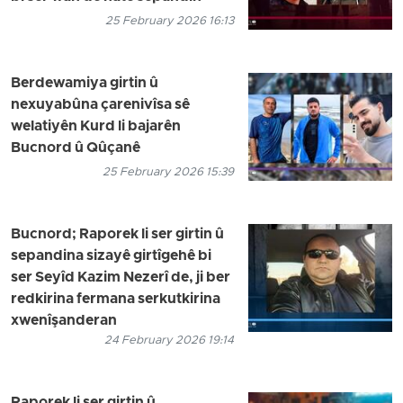
25 February 2026 16:13
Berdewamiya girtin û
nexuyabûna çarenivîsa sê
welatiyên Kurd li bajarên
Bucnord û Qûçanê
25 February 2026 15:39
Bucnord; Raporek li ser girtin û
sepandina sizayê girtîgehê bi
ser Seyîd Kazim Nezerî de, ji ber
redkirina fermana serkutkirina
xwenîşanderan
24 February 2026 19:14