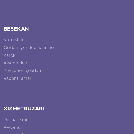
BEŞEKAN
Kurdistan
Qurbaniyên teqîna mînê
Zarok
Xwendekar
Pevçûnên çekdarî
Raopr û amar
XIZMETGUZARÎ
Derbarê me
Pêwendî