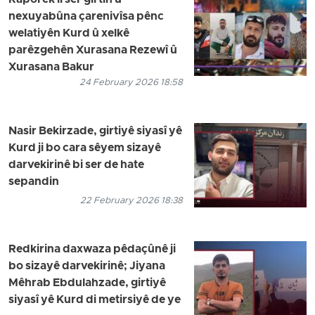
Raporek li ser girtin û
nexuyabûna çarenivîsa pênc
welatiyên Kurd û xelkê
parêzgehên Xurasana Rezewî û
Xurasana Bakur
24 February 2026 18:58
Nasir Bekirzade, girtiyê siyasî yê
Kurd ji bo cara sêyem sizayê
darvekirinê bi ser de hate
sepandin
22 February 2026 18:38
Redkirina daxwaza pêdaçûnê ji
bo sizayê darvekirinê; Jiyana
Mêhrab Ebdulahzade, girtiyê
siyasî yê Kurd di metirsiyê de ye