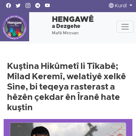
Kurdî
HENGAWÊ
a Dezgehe
Mafê Mirovan
Kuştina Hikûmetî li Tîkabê;
Mîlad Keremî, welatiyê xelkê
Sine, bi teqeya rasterast a
hêzên çekdar ên Îranê hate
kuştin