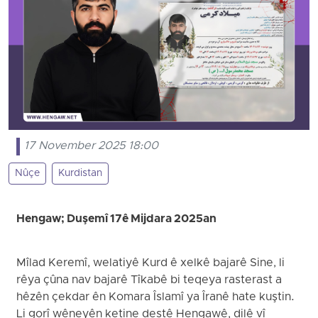
17 November 2025 18:00
Nûçe
Kurdistan
Hengaw; Duşemî 17ê Mijdara 2025an
Mîlad Keremî, welatiyê Kurd ê xelkê bajarê Sine, li
rêya çûna nav bajarê Tîkabê bi teqeya rasterast a
hêzên çekdar ên Komara Îslamî ya Îranê hate kuştin.
Li gorî wêneyên ketine destê Hengawê, dilê vî