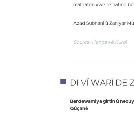
malbatên xwe re hatine bêp
Azad Subhanî û Zaniyar Mur
Source:
Hengawê Kurdî
DI VÎ WARÎ DE
Berdewamiya girtin û nexuya
Qûçanê