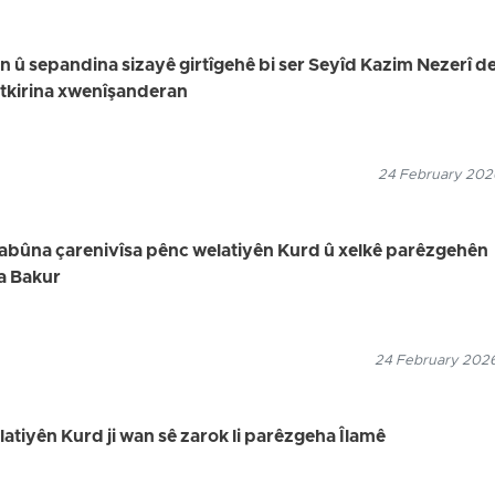
in û sepandina sizayê girtîgehê bi ser Seyîd Kazim Nezerî de,
utkirina xwenîşanderan
24 February 2026
uyabûna çarenivîsa pênc welatiyên Kurd û xelkê parêzgehên
a Bakur
24 February 2026
elatiyên Kurd ji wan sê zarok li parêzgeha Îlamê