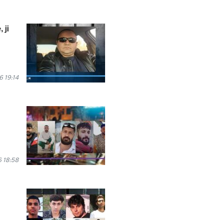
 ji
 19:14
 18:58