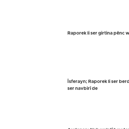
Raporek li ser girtina pênc
Îsferayn; Raporek li ser ber
ser navbirî de