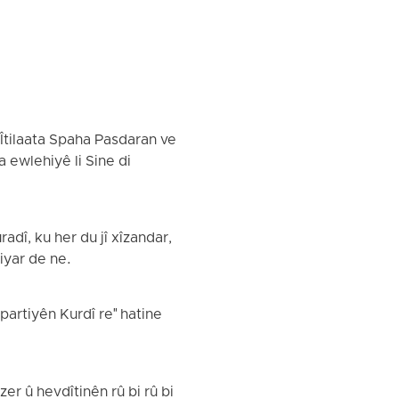
Îtilaata Spaha Pasdaran ve
a ewlehiyê li Sine di
dî, ku her du jî xîzandar,
iyar de ne.
partiyên Kurdî re" hatine
er û hevdîtinên rû bi rû bi