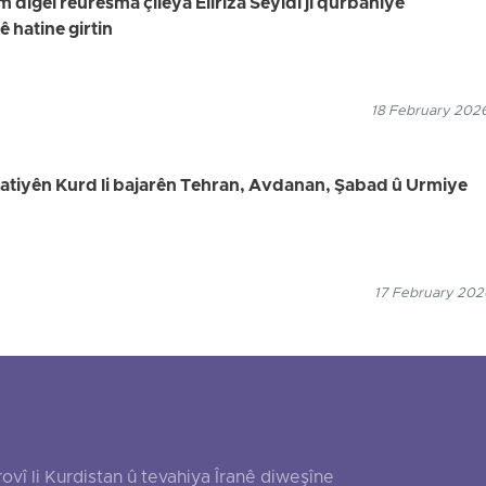
digel rêûresma çileya Elîriza Seyidî ji qurbaniyê
hatine girtin
18 February 2026
welatiyên Kurd li bajarên Tehran, Avdanan, Şabad û Urmiye
17 February 2026
 li Kurdistan û tevahiya Îranê diweşîne