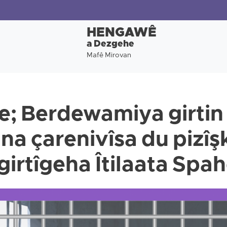
HENGAWÊ
a Dezgehe
Mafê Mirovan
; Berdewamiya girtin
a çarenivîsa du pizîş
 girtîgeha Îtilaata Spa