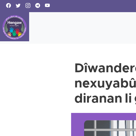
Dîwandere
nexuyabûn
diranan li