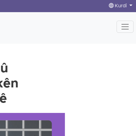
Kurdî
 û
kên
hê