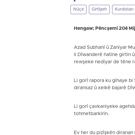
Nûçe
Girtîgeh
Kurdistan
Hengaw; Pêncşemî 20ê Mi
Azad Subhanî û Zaniyar Mur
li Dîwanderê hatine girtin û
rewşeke nediyar de têne ra
Li gorî rapora ku gihaye b
diransaz û xelkê bajarê Dî
Li gorî çavkaniyeke agehdar
tohmetbarkirin.
Ev her du pizîşkên diranan 