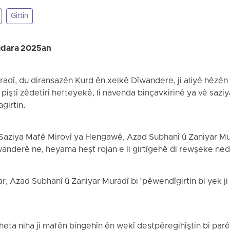
Girtin
jdara 2025an
adî, du diransazên Kurd ên xelkê Dîwandere, ji aliyê hêzên 
 piştî zêdetirî hefteyekê, li navenda binçavkirinê ya vê saziy
girtin.
i Saziya Mafê Mirovî ya Hengawê, Azad Subhanî û Zaniyar Mura
wanderê ne, heyama heşt rojan e li girtîgehê di rewşeke ned
, Azad Subhanî û Zaniyar Muradî bi "pêwendîgirtin bi yek ji 
heta niha ji mafên bingehîn ên wekî destpêregihîştin bi parêz