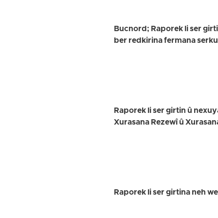
Bucnord; Raporek li ser girt
ber redkirina fermana serk
Raporek li ser girtin û nex
Xurasana Rezewî û Xurasan
Raporek li ser girtina neh w