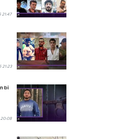
 21:47
 21:23
n bi
 20:08