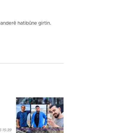
anderê hatibûne girtin.
 15:39