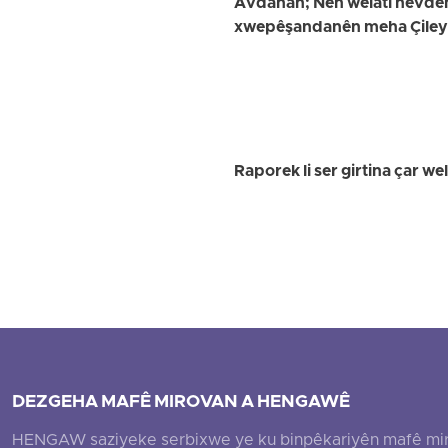
Avdanan; Neh welatî hevdem 
xwepêşandanên meha Çileyê 
Raporek li ser girtina çar 
DEZGEHA MAFÊ MIROVAN A HENGAWÊ
HENGAW saziyeke serbixwe ye ku binpêkariyên mafê mirovî