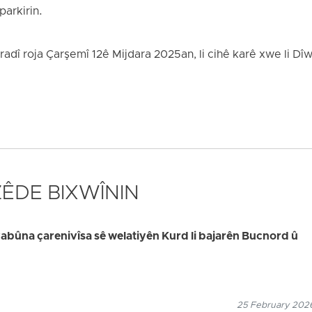
arkirin.
adî roja Çarşemî 12ê Mijdara 2025an, li cihê karê xwe li Dîw
 ZÊDE BIXWÎNIN
bûna çarenivîsa sê welatiyên Kurd li bajarên Bucnord û
25 February 2026