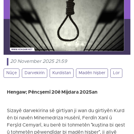
20 November 2025 21:59
Nûçe
Darvekirin
Kurdistan
Madên hişber
Lor
Hengaw; Pêncşemî 20ê Mijdara 2025an
Sizayê darvekirina sê girtiyan ji wan du girtiyên Kurd
ên bi navên Mihemedriza Husênî, Ferdîn Xanî û
Ferşîd Cemyarî, ku berê bi tohmetên "kuştina bi qest
û tohmetên pêwendîdar bi madên hişber", ji aliyê