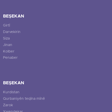
BEŞEKAN
Girtî
Darvekirin
Siza
Jinan
Kolber
Penaber
BEŞEKAN
Kurdistan
Qurbaniyên teqîna mînê
Zarok
Xwendekar