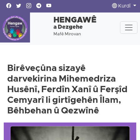
Kurdî
HENGAWÊ
a Dezgehe
Mafê Mirovan
Birêveçûna sizayê
darvekirina Mihemedriza
Husênî, Ferdîn Xanî û Ferşîd
Cemyarî li girtîgehên Îlam,
Bêhbehan û Qezwînê