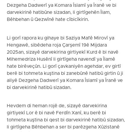
Dezgeha Dadwerî ya Komara Îslamî ya Îranê ve bi
darvekirinê hatibûne sizadan, li girtîgehên Îlam,
Bêhbehan û Qezwînê hate cîbicîkirin.
Li gorî rapora ku gihaye bi Saziya Mafê Mirovî ya
Hengawê, sibêdeha roja Çarşemî 19ê Mijdara
2025an, sizayê darvekirina girtiyekî Kurd ê bi navê
Mihemedriza Husênî li girtîgeha navendî ya Îlamê
hate birêveçûn. Li gorî çavkaniyên agehdar, ev girtî
berê bi tohmeta kuştina bi zanebûnê hatibû girtin û ji
aliyê Dezgeha Dadwerî ya Komara Îslamî ya Îranê ve
bi darvekirinê hatibû sizadan.
Hevdem di heman rojê de, sizayê darvekirina
girtiyekî Lor ê bi navê Ferdîn Xanî, ku berê bi
tohmeta kuştina bi qest bi darvekirinê hatibû sizadan,
li girtîgeha Bêhbehan a ser bi parêzgeha Xûzistanê