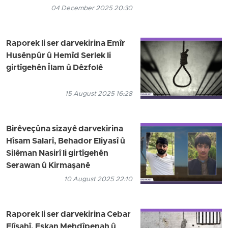
04 December 2025 20:30
Raporek li ser darvekirina Emîr
Husênpûr û Hemîd Serlek li
girtîgehên Îlam û Dêzfolê
15 August 2025 16:28
Birêveçûna sizayê darvekirina
Hîsam Salarî, Behador Eliyasî û
Silêman Nasirî li girtîgehên
Serawan û Kirmaşanê
10 August 2025 22:10
Raporek li ser darvekirina Cebar
Elîşahî, Eşkan Mehdîpenah û