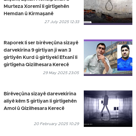
Murteza Xoremî li girtîgehên
Hemdan û Kirmaşanê
27 July 2025 12:33
Raporek li ser birêveçûna sizayê
darvekirina 9 girtiyan ji wan 3
girtiyên Kurd û girtiyekî Efxanî li
girtîgeha Qizilhesara Kerecê
29 May 2025 23:05
Birêveçûna sizayê darevekirina
aliyê kêm 5 girtiyan li girtîgehên
Amol û Qizilhesara Kerecê
20 February 2025 10:29