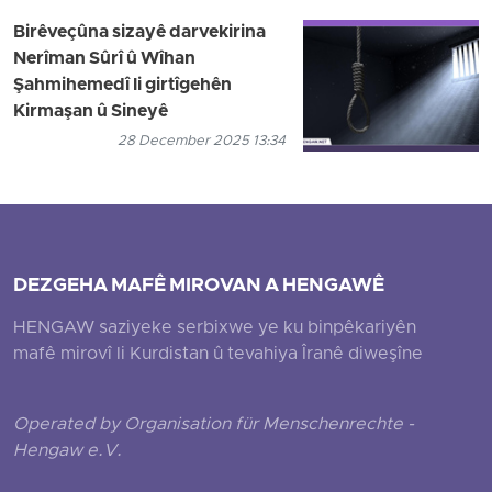
Birêveçûna sizayê darvekirina
Nerîman Sûrî û Wîhan
Şahmihemedî li girtîgehên
Kirmaşan û Sineyê
28 December 2025 13:34
DEZGEHA MAFÊ MIROVAN A HENGAWÊ
HENGAW saziyeke serbixwe ye ku binpêkariyên
mafê mirovî li Kurdistan û tevahiya Îranê diweşîne
Operated by Organisation für Menschenrechte -
Hengaw e.V.