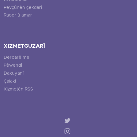
Pevçûnên çekdarî
Raopr û amar
XIZMETGUZARÎ
Derbarê me
Pêwendî
Daxuyanî
Çalakî
Xizmetên RSS