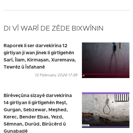
DI VÎ WARÎ DE ZÊDE BIXWÎNIN
Raporek li ser darvekirina 12
girtiyan ji wan jinek li girtîgehên
Sarî, Îlam, Kirmaşan, Xuremava,
Tewrêz û Îsfahanê
12 February 2026 17:39
Birêveçûna sizayê darvekirina
14 girtiyan li girtîgehên Reşt,
Gurgan, Sebzewar, Meşhed,
Kerec, Bender Ebas, Yezd,
Sêmnan, Durûd, Birûcêrd û
Gunabadê