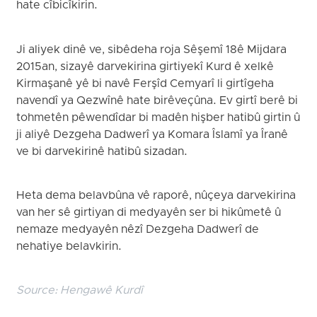
hate cîbicîkirin.
Ji aliyek dinê ve, sibêdeha roja Sêşemî 18ê Mijdara
2015an, sizayê darvekirina girtiyekî Kurd ê xelkê
Kirmaşanê yê bi navê Ferşîd Cemyarî li girtîgeha
navendî ya Qezwînê hate birêveçûna. Ev girtî berê bi
tohmetên pêwendîdar bi madên hişber hatibû girtin û
ji aliyê Dezgeha Dadwerî ya Komara Îslamî ya Îranê
ve bi darvekirinê hatibû sizadan.
Heta dema belavbûna vê raporê, nûçeya darvekirina
van her sê girtiyan di medyayên ser bi hikûmetê û
nemaze medyayên nêzî Dezgeha Dadwerî de
nehatiye belavkirin.
Source:
Hengawê Kurdî