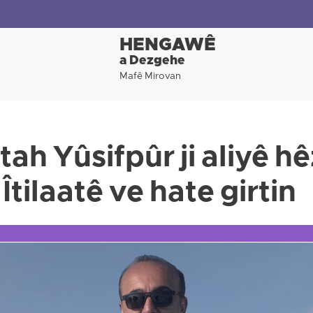
HENGAWÊ
a Dezgehe
Mafê Mirovan
ah Yûsifpûr ji aliyê h
tilaatê ve hate girtin