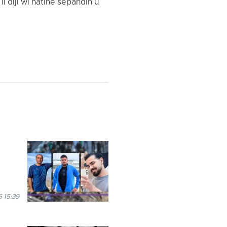
 dijî wî hatine sepandin û
 15:39