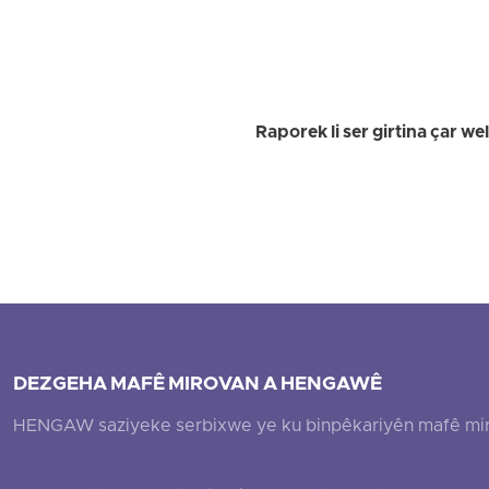
Raporek li ser girtina çar 
DEZGEHA MAFÊ MIROVAN A HENGAWÊ
HENGAW saziyeke serbixwe ye ku binpêkariyên mafê mirovî