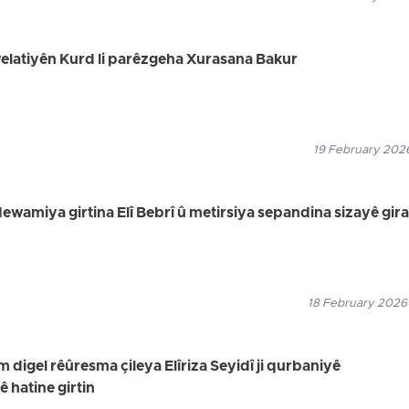
 welatiyên Kurd li parêzgeha Xurasana Bakur
19 February 2026
dewamiya girtina Elî Bebrî û metirsiya sepandina sizayê gira
18 February 2026
digel rêûresma çileya Elîriza Seyidî ji qurbaniyê
hatine girtin