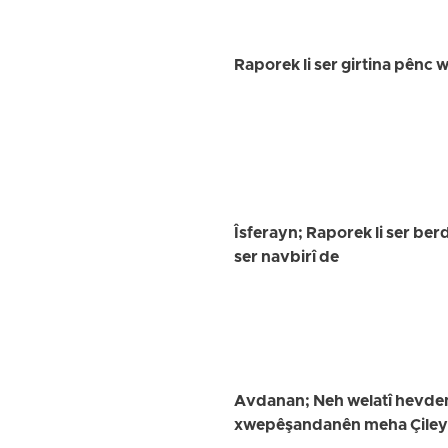
Raporek li ser girtina pênc
Îsferayn; Raporek li ser ber
ser navbirî de
Avdanan; Neh welatî hevdem 
xwepêşandanên meha Çileyê 