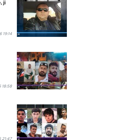
 ji
 19:14
 18:58
 21:47