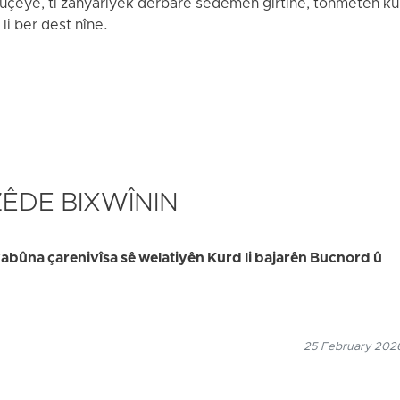
eyê, ti zanyariyek derbarê sedemên girtinê, tohmetên ku li
li ber dest nîne.
 ZÊDE BIXWÎNIN
bûna çarenivîsa sê welatiyên Kurd li bajarên Bucnord û
25 February 2026