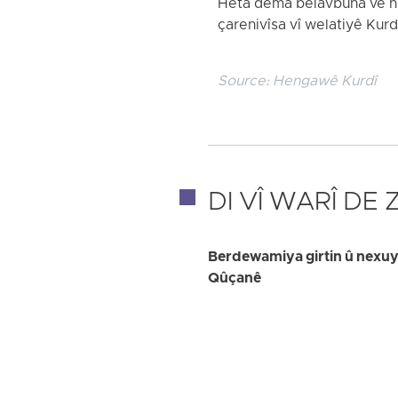
Heta dema belavbûna vê nûç
çarenivîsa vî welatiyê Kurd 
Source:
Hengawê Kurdî
DI VÎ WARÎ DE
Berdewamiya girtin û nexuya
Qûçanê