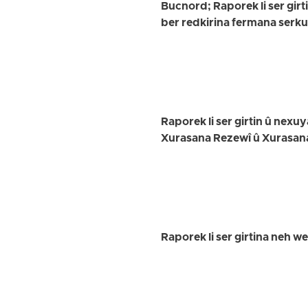
Bucnord; Raporek li ser girt
ber redkirina fermana serk
Raporek li ser girtin û nex
Xurasana Rezewî û Xurasan
Raporek li ser girtina neh w