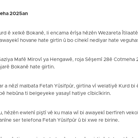
meha 2025an
urd ê xelkê Bokanê, li encama êrîşa hêzên Wezareta Îtilaatê
i awayekî hovane hate girtin û bo cihekî nediyar hate veguhas
b Saziya Mafê Mirovî ya Hengawê, roja Sêşemî 28ê Cotmeha 
ajarê Bokanê hate girtin.
r a nêzî malbata Fetah Yûsifpûr, girtina vî welatiyê Kurd b
 bê hebûna ti belgeyeke yasayî hatiye cîbicîkirin.
, hêzên ewlehî piştî vê ku mala wî bi awayekî berfireh veko
danîne ser telefona Fetah Yûsifpûr û bi xwe re birine.