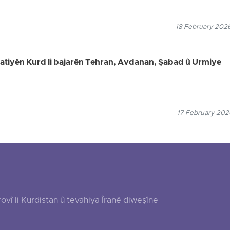
18 February 2026
welatiyên Kurd li bajarên Tehran, Avdanan, Şabad û Urmiye
17 February 2026
 li Kurdistan û tevahiya Îranê diweşîne