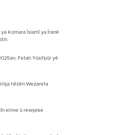
 ya Komara Îslamî ya Îranê
tin.
2025an, Fetah Yûsifpûr yê
i êrîşa hêzên Wezareta
lîn kirine û rewşeke