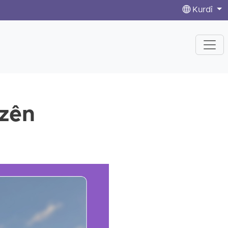
Kurdî
êzên