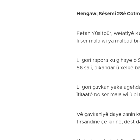
Hengaw; Sêşemî 28ê Cot
Fetah Yûsifpûr, welatiyê K
li ser mala wî ya malbatî b
Li gorî rapora ku gihaye 
56 salî, dikandar û xelkê b
Li gorî çavkaniyeke agehda
Îtilaatê bo ser mala wî û bi
Vê çavkaniyê daye zanîn ku
tirsandinê çê kirine, dest 