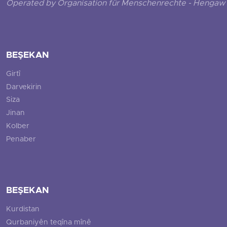
Operated by Organisation für Menschenrechte - Hengaw 
BEŞEKAN
Girtî
Darvekirin
Siza
Jinan
Kolber
Penaber
BEŞEKAN
Kurdistan
Qurbaniyên teqîna mînê