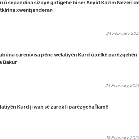
in û sepandina sizayê girtîgehê bi ser Seyîd Kazim Nezerî de,
utkirina xwenîşanderan
24 February 2026
uyabûna çarenivîsa pênc welatiyên Kurd û xelkê parêzgehên
a Bakur
24 February 2026
elatiyên Kurd ji wan sê zarok li parêzgeha Îlamê
19 February 2026