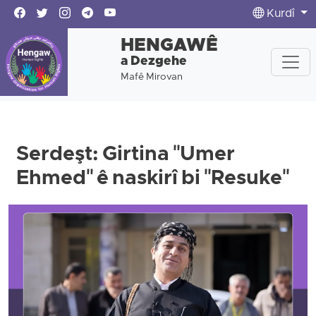
Kurdî
HENGAWÊ
a Dezgehe
Mafê Mirovan
Serdeşt: Girtina "Umer
Ehmed" ê naskirî bi "Resuke"