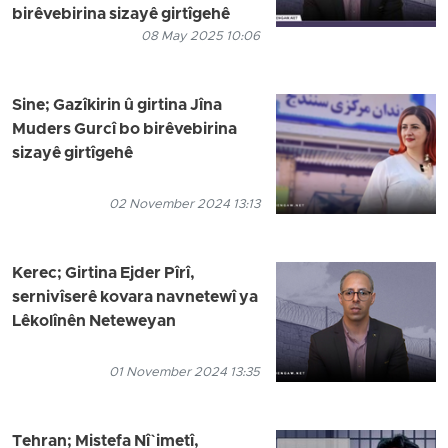
birêvebirina sizayê girtîgehê
08 May 2025 10:06
Sine; Gazîkirin û girtina Jîna
Muders Gurcî bo birêvebirina
sizayê girtîgehê
02 November 2024 13:13
Kerec; Girtina Ejder Pîrî,
sernivîserê kovara navnetewî ya
Lêkolînên Neteweyan
01 November 2024 13:35
Tehran; Mistefa Nî`imetî,