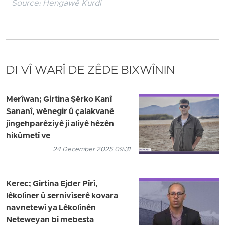
Source:
Hengawê Kurdî
DI VÎ WARÎ DE ZÊDE BIXWÎNIN
Merîwan; Girtina Şêrko Kanî
Sananî, wênegir û çalakvanê
jîngehparêziyê ji aliyê hêzên
hikûmetî ve
24 December 2025 09:31
Kerec; Girtina Ejder Pîrî,
lêkolîner û sernivîserê kovara
navnetewî ya Lêkolînên
Neteweyan bi mebesta