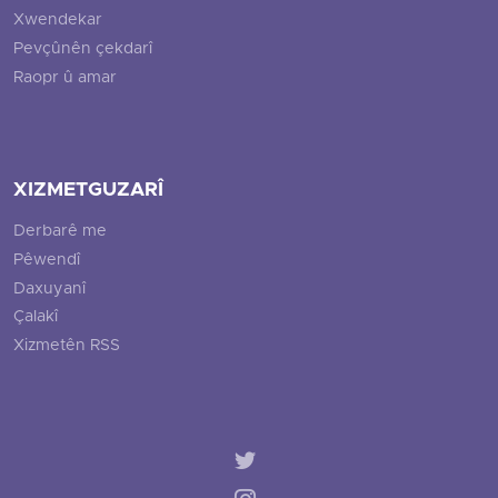
Xwendekar
Pevçûnên çekdarî
Raopr û amar
XIZMETGUZARÎ
Derbarê me
Pêwendî
Daxuyanî
Çalakî
Xizmetên RSS