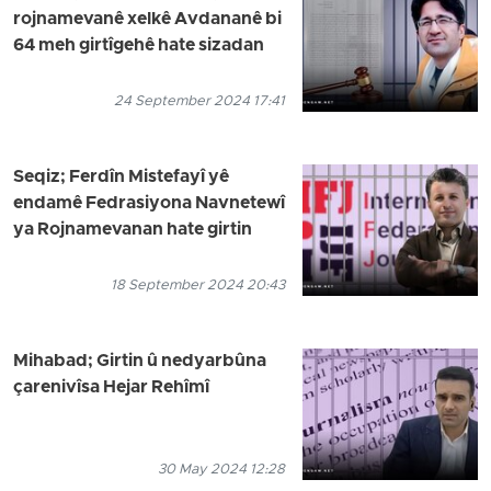
rojnamevanê xelkê Avdananê bi
64 meh girtîgehê hate sizadan
24 September 2024 17:41
Seqiz; Ferdîn Mistefayî yê
endamê Fedrasiyona Navnetewî
ya Rojnamevanan hate girtin
18 September 2024 20:43
Mihabad; Girtin û nedyarbûna
çarenivîsa Hejar Rehîmî
30 May 2024 12:28