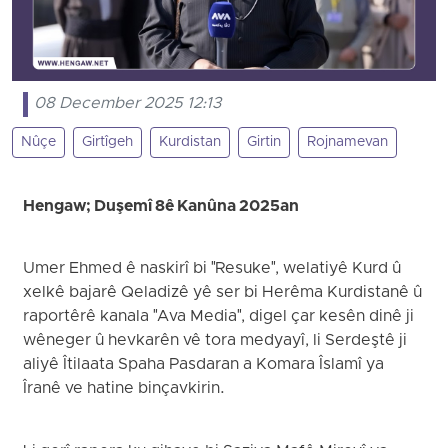
08 December 2025 12:13
Nûçe
Girtîgeh
Kurdistan
Girtin
Rojnamevan
Hengaw; Duşemî 8ê Kanûna 2025an
Umer Ehmed ê naskirî bi "Resuke", welatiyê Kurd û
xelkê bajarê Qeladizê yê ser bi Herêma Kurdistanê û
raportêrê kanala "Ava Media", digel çar kesên dinê ji
wêneger û hevkarên vê tora medyayî, li Serdeştê ji
aliyê Îtilaata Spaha Pasdaran a Komara Îslamî ya
Îranê ve hatine binçavkirin.