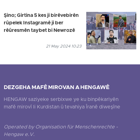
Şino; Girtina 5 kes ji birêvebirên
rûpelek Instagramê ji ber
rêûresmên taybet bi Newrozê
21 May 2024 10:23
DEZGEHA MAFÊ MIROVAN A HENGAWÊ
HENGAW saziyeke serbixwe ye ku binpêkariyên
mafê mirovî li Kurdistan û tevahiya Îranê diweşîne
Operated by Organisation für Menschenrechte -
Hengaw e.V.