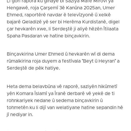
Li gorî rapora ku gihaye bi Saziya Mafê Mirovî ya
Hengawê, roja Çarşemî 3ê Kanûna 2025an, Umer
Ehmed, raportêrê navdar ê televîzyonê û xelkê
bajarê Qeladizê yê ser bi Herêma Kurdistanê, digel
çar hevkarên xwe, li Serdeştê ji aliyê hêzên Îtilaata
Spaha Pasdaran ve hatine binçavkirin.
Binçavkirina Umer Ehmed û hevkarên wî di dema
rûmalkirina roja duyem a festîvala "Beyt û Heyran" a
Serdeştê de pêk hatiye.
Heta dema belavbûna vê raporê, saziyên hikûmetî
yên Komara Îslamî ya Îranê derbarê vê yekê de ti
rohnkariyek nedane û sedema binçavkirin û
tohmetên ku li dijî van welatiyane hatine sepandin hê
jî nediyar in.