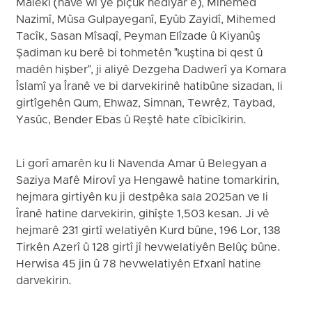
Malekî (navê wî yê piçûk nediyar e), Mihemed
Nazimî, Mûsa Gulpayeganî, Eyûb Zayidî, Mihemed
Tacîk, Sasan Mîsaqî, Peyman Elîzade û Kiyanûş
Şadiman ku berê bi tohmetên "kuştina bi qest û
madên hişber", ji aliyê Dezgeha Dadwerî ya Komara
Îslamî ya Îranê ve bi darvekirinê hatibûne sizadan, li
girtîgehên Qum, Ehwaz, Simnan, Tewrêz, Taybad,
Yasûc, Bender Ebas û Reştê hate cîbicîkirin.
Li gorî amarên ku li Navenda Amar û Belegyan a
Saziya Mafê Mirovî ya Hengawê hatine tomarkirin,
hejmara girtiyên ku ji destpêka sala 2025an ve li
Îranê hatine darvekirin, gihîşte 1,503 kesan. Ji vê
hejmarê 231 girtî welatiyên Kurd bûne, 196 Lor, 138
Tirkên Azerî û 128 girtî jî hevwelatiyên Belûç bûne.
Herwisa 45 jin û 78 hevwelatiyên Efxanî hatine
darvekirin.