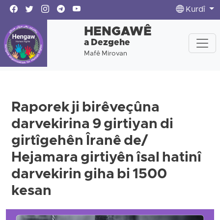
Kurdî
HENGAWÊ
a Dezgehe
Mafê Mirovan
Raporek ji birêveçûna
darvekirina 9 girtiyan di
girtîgehên Îranê de/
Hejamara girtiyên îsal hatinî
darvekirin giha bi 1500
kesan