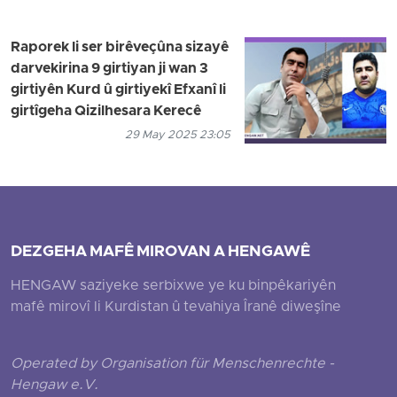
Raporek li ser birêveçûna sizayê
darvekirina 9 girtiyan ji wan 3
girtiyên Kurd û girtiyekî Efxanî li
girtîgeha Qizilhesara Kerecê
29 May 2025 23:05
DEZGEHA MAFÊ MIROVAN A HENGAWÊ
HENGAW saziyeke serbixwe ye ku binpêkariyên
mafê mirovî li Kurdistan û tevahiya Îranê diweşîne
Operated by Organisation für Menschenrechte -
Hengaw e.V.