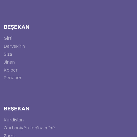
BEŞEKAN
Girtî
Darvekirin
Siza
Jinan
Kolber
Penaber
BEŞEKAN
Kurdistan
Qurbaniyên teqîna mînê
Zarok