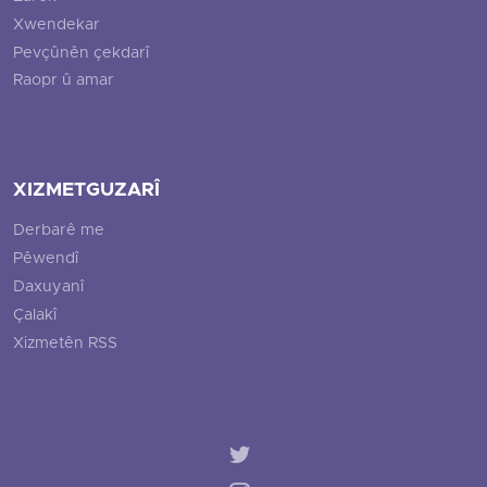
Xwendekar
Pevçûnên çekdarî
Raopr û amar
XIZMETGUZARÎ
Derbarê me
Pêwendî
Daxuyanî
Çalakî
Xizmetên RSS