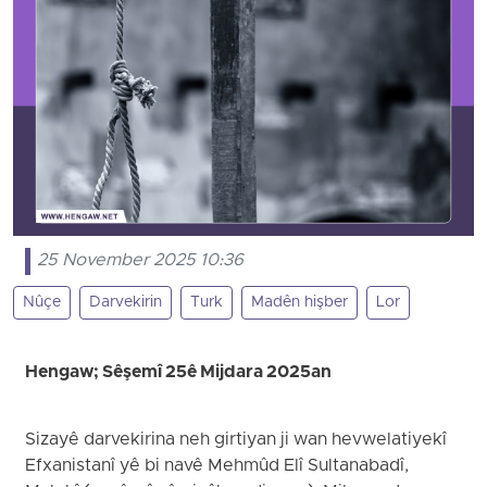
25 November 2025 10:36
Nûçe
Darvekirin
Turk
Madên hişber
Lor
Hengaw; Sêşemî 25ê Mijdara 2025an
Sizayê darvekirina neh girtiyan ji wan hevwelatiyekî
Efxanistanî yê bi navê Mehmûd Elî Sultanabadî,