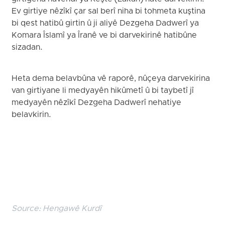
Ev girtiye nêzîkî çar sal berî niha bi tohmeta kuştina
bi qest hatibû girtin û ji aliyê Dezgeha Dadwerî ya
Komara Îslamî ya Îranê ve bi darvekirinê hatibûne
sizadan.
Heta dema belavbûna vê raporê, nûçeya darvekirina
van girtiyane li medyayên hikûmetî û bi taybetî jî
medyayên nêzîkî Dezgeha Dadwerî nehatiye
belavkirin.
Source:
Hengawê Kurdî