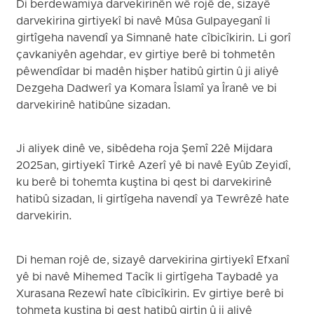
Di berdewamiya darvekirinên wê rojê de, sizayê
darvekirina girtiyekî bi navê Mûsa Gulpayeganî li
girtîgeha navendî ya Simnanê hate cîbicîkirin. Li gorî
çavkaniyên agehdar, ev girtiye berê bi tohmetên
pêwendîdar bi madên hişber hatibû girtin û ji aliyê
Dezgeha Dadwerî ya Komara Îslamî ya Îranê ve bi
darvekirinê hatibûne sizadan.
Ji aliyek dinê ve, sibêdeha roja Şemî 22ê Mijdara
2025an, girtiyekî Tirkê Azerî yê bi navê Eyûb Zeyidî,
ku berê bi tohemta kuştina bi qest bi darvekirinê
hatibû sizadan, li girtîgeha navendî ya Tewrêzê hate
darvekirin.
Di heman rojê de, sizayê darvekirina girtiyekî Efxanî
yê bi navê Mihemed Tacîk li girtîgeha Taybadê ya
Xurasana Rezewî hate cîbicîkirin. Ev girtiye berê bi
tohmeta kuştina bi qest hatibû girtin û ji aliyê