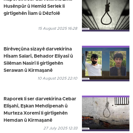
Husênpûr û Hemîd Serlek li
girtîgehên Îlam û Dêzfolê
15 August 2025 16:28
Birêveçûna sizayê darvekirina
Hîsam Salarî, Behador Eliyasî û
Silêman Nasirî li girtîgehên
Serawan û Kirmaşanê
10 August 2025 22:10
Raporek li ser darvekirina Cebar
Elîşahî, Eşkan Mehdîpenah û
Murteza Xoremî li girtîgehên
Hemdan û Kirmaşanê
27 July 2025 12:33