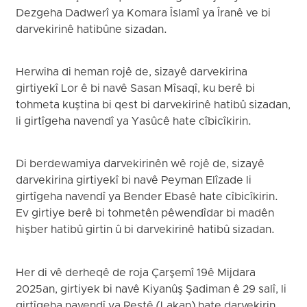
Dezgeha Dadwerî ya Komara Îslamî ya Îranê ve bi
darvekirinê hatibûne sizadan.
Herwiha di heman rojê de, sizayê darvekirina
girtiyekî Lor ê bi navê Sasan Mîsaqî, ku berê bi
tohmeta kuştina bi qest bi darvekirinê hatibû sizadan,
li girtîgeha navendî ya Yasûcê hate cîbicîkirin.
Di berdewamiya darvekirinên wê rojê de, sizayê
darvekirina girtiyekî bi navê Peyman Elîzade li
girtîgeha navendî ya Bender Ebasê hate cîbicîkirin.
Ev girtiye berê bi tohmetên pêwendîdar bi madên
hişber hatibû girtin û bi darvekirinê hatibû sizadan.
Her di vê derheqê de roja Çarşemî 19ê Mijdara
2025an, girtiyek bi navê Kiyanûş Şadiman ê 29 salî, li
girtîgeha navendî ya Reştê (Lakan) hate darvekirin.