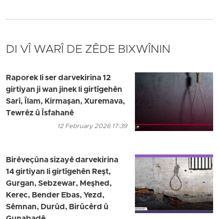
DI VÎ WARÎ DE ZÊDE BIXWÎNIN
Raporek li ser darvekirina 12
girtiyan ji wan jinek li girtîgehên
Sarî, Îlam, Kirmaşan, Xuremava,
Tewrêz û Îsfahanê
12 February 2026 17:39
Birêveçûna sizayê darvekirina
14 girtiyan li girtîgehên Reşt,
Gurgan, Sebzewar, Meşhed,
Kerec, Bender Ebas, Yezd,
Sêmnan, Durûd, Birûcêrd û