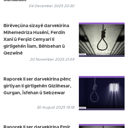
Gunabadê
04 December 2025 20:30
Birêveçûna sizayê darvekirina
Mihemedriza Husênî, Ferdîn
Xanî û Ferşîd Cemyarî li
girtîgehên Îlam, Bêhbehan û
Qezwînê
20 November 2025 21:59
Raporek li ser darvekirina pênc
girtiyan li girtîgehên Qizilhesar,
Gurgan, Îsfehan û Sebzewar
30 August 2025 19:18
Raporek li ser darvekirina Emîr