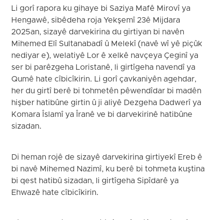
Li gorî rapora ku gihaye bi Saziya Mafê Mirovî ya
Hengawê, sibêdeha roja Yekşemî 23ê Mijdara
2025an, sizayê darvekirina du girtiyan bi navên
Mihemed Elî Sultanabadî û Melekî (navê wî yê piçûk
nediyar e), welatiyê Lor ê xelkê navçeya Çeginî ya
ser bi parêzgeha Loristanê, li girtîgeha navendî ya
Qumê hate cîbicîkirin. Li gorî çavkaniyên agehdar,
her du girtî berê bi tohmetên pêwendîdar bi madên
hişber hatibûne girtin û ji aliyê Dezgeha Dadwerî ya
Komara Îslamî ya Îranê ve bi darvekirinê hatibûne
sizadan.
Di heman rojê de sizayê darvekirina girtiyekî Ereb ê
bi navê Mihemed Nazimî, ku berê bi tohmeta kuştina
bi qest hatibû sizadan, li girtîgeha Sipîdarê ya
Ehwazê hate cîbicîkirin.