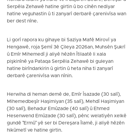
Serpêla Zehawê hatine girtin û bo cihên nediyar
hatine veguhastin û ti zanyarî derbarê çarenivîsa wan
ber dest nîne.
Li gorî rapora ku gihaye bi Saziya Mafê Mirovî ya
Hengawê, roja Şemî 3ê Çileya 2026an, Muhsên Şukrî
û Emîr Mihemedî ji aliyê hêzên Îtilaatê li xala
pişkinînê ya Pataqa Serpêla Zehawê bi guleyan
hatine birîndarkirin û girtin û heta niha ti zanyarî
derbarê çarenivîsa wan nînin.
Herwiha di heman demê de, Emîr Îsazade (30 salî),
Mihemedbeşîr Haşimiyan (35 salî), Mehdî Haşimiyan
(30 salî), Behadur Emûzade (40 salî) û Ehmed
Hesenwend Emûzade (30 salî), pênc welatiyên xelkê
gundê "Ermû" yê ser bi Dereşara Îlamê, ji aliyê hêzên
hikûmetî ve hatine girtin.