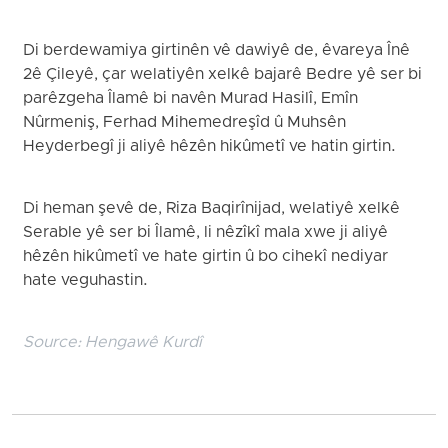
Di berdewamiya girtinên vê dawiyê de, êvareya Înê
2ê Çileyê, çar welatiyên xelkê bajarê Bedre yê ser bi
parêzgeha Îlamê bi navên Murad Hasilî, Emîn
Nûrmeniş, Ferhad Mihemedreşîd û Muhsên
Heyderbegî ji aliyê hêzên hikûmetî ve hatin girtin.
Di heman şevê de, Riza Baqirînijad, welatiyê xelkê
Serable yê ser bi Îlamê, li nêzîkî mala xwe ji aliyê
hêzên hikûmetî ve hate girtin û bo cihekî nediyar
hate veguhastin.
Source:
Hengawê Kurdî