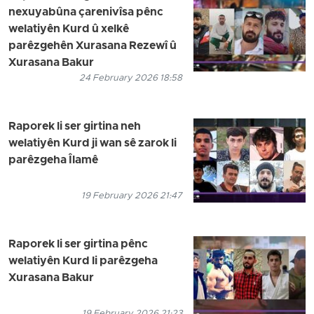
nexuyabûna çarenivîsa pênc
welatiyên Kurd û xelkê
parêzgehên Xurasana Rezewî û
Xurasana Bakur
24 February 2026 18:58
Raporek li ser girtina neh
welatiyên Kurd ji wan sê zarok li
parêzgeha Îlamê
19 February 2026 21:47
Raporek li ser girtina pênc
welatiyên Kurd li parêzgeha
Xurasana Bakur
19 February 2026 21:23