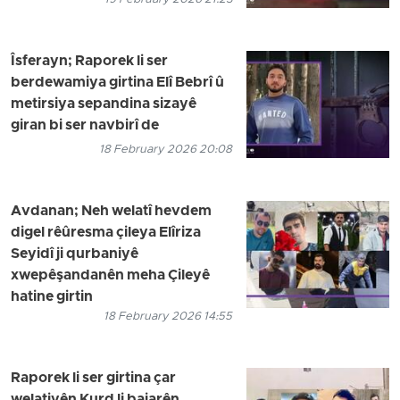
Îsferayn; Raporek li ser
berdewamiya girtina Elî Bebrî û
metirsiya sepandina sizayê
giran bi ser navbirî de
18 February 2026 20:08
Avdanan; Neh welatî hevdem
digel rêûresma çileya Elîriza
Seyidî ji qurbaniyê
xwepêşandanên meha Çileyê
hatine girtin
18 February 2026 14:55
Raporek li ser girtina çar