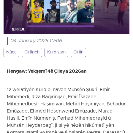
04 January 2026 10:06
Nûçe
Girtîgeh
Kurdistan
Girtin
Hengaw; Yekşemî 4ê Çileya 2026an
12 welatiyên Kurd bi navên Muhsên Şukrî, Emîr
Mihemedî, Riza Baqirînijad, Emîr Îsazade,
Mihemedbeşîr Haşimiyan, Mehdî Haşimiyan, Behadur
Emûzade, Ehmed Hesenwend Emûzade, Murad
Hasilî, Emîn Nûrmeniş, Ferhad Mihemedreşîd û
Muhsên Heyderbegî, ji aliyê hêzên hikûmetî yên
Komara Îslamî ya Îranê ve li bajarên Bedre, Dereşar û