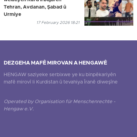
welatiyên Kurd li bajarên
Tehran, Avdanan, Şabad û
Urmiye
17 February 2026 18:21
DEZGEHA MAFÊ MIROVAN A HENGAWÊ
HENGAW saziyeke serbixwe ye ku binpêkariyên
mafê mirovî li Kurdistan û tevahiya Îranê diweşîne
Operated by Organisation für Menschenrechte -
Hengaw e.V.