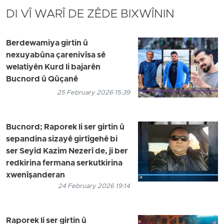
DI VÎ WARÎ DE ZÊDE BIXWÎNIN
Berdewamiya girtin û
nexuyabûna çarenivîsa sê
welatiyên Kurd li bajarên
Bucnord û Qûçanê
25 February 2026 15:39
Bucnord; Raporek li ser girtin û
sepandina sizayê girtîgehê bi
ser Seyîd Kazim Nezerî de, ji ber
redkirina fermana serkutkirina
xwenîşanderan
24 February 2026 19:14
Raporek li ser girtin û