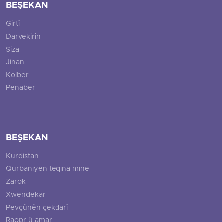
BEŞEKAN
Girtî
Darvekirin
Siza
Jinan
Kolber
Penaber
BEŞEKAN
Kurdistan
Qurbaniyên teqîna mînê
Zarok
Xwendekar
Pevçûnên çekdarî
Raopr û amar