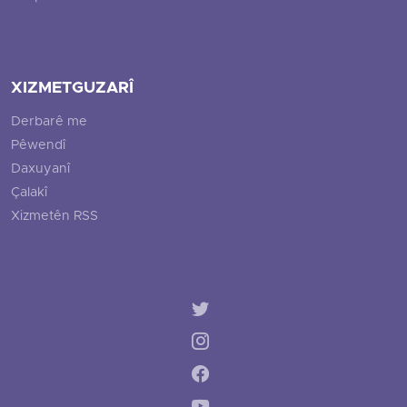
XIZMETGUZARÎ
Derbarê me
Pêwendî
Daxuyanî
Çalakî
Xizmetên RSS