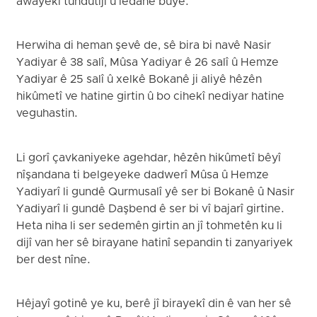
awayekî tundûtîjî û lêdanê bûye.
Herwiha di heman şevê de, sê bira bi navê Nasir
Yadiyar ê 38 salî, Mûsa Yadiyar ê 26 salî û Hemze
Yadiyar ê 25 salî û xelkê Bokanê ji aliyê hêzên
hikûmetî ve hatine girtin û bo cihekî nediyar hatine
veguhastin.
Li gorî çavkaniyeke agehdar, hêzên hikûmetî bêyî
nîşandana ti belgeyeke dadwerî Mûsa û Hemze
Yadiyarî li gundê Qurmusalî yê ser bi Bokanê û Nasir
Yadiyarî li gundê Daşbend ê ser bi vî bajarî girtine.
Heta niha li ser sedemên girtin an jî tohmetên ku li
dijî van her sê birayane hatinî sepandin ti zanyariyek
ber dest nîne.
Hêjayî gotinê ye ku, berê jî birayekî din ê van her sê