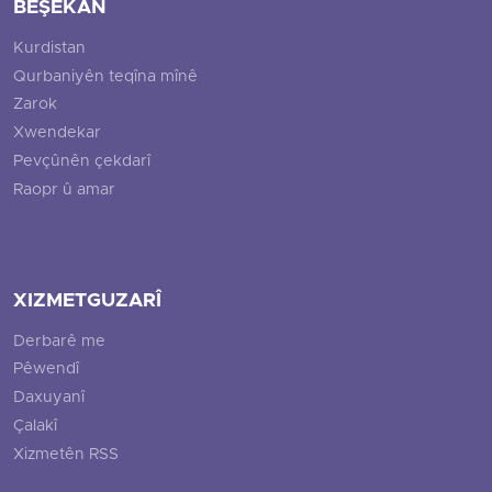
BEŞEKAN
Kurdistan
Qurbaniyên teqîna mînê
Zarok
Xwendekar
Pevçûnên çekdarî
Raopr û amar
XIZMETGUZARÎ
Derbarê me
Pêwendî
Daxuyanî
Çalakî
Xizmetên RSS