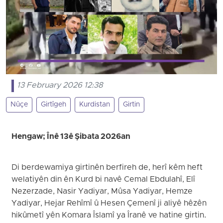
13 February 2026 12:38
Nûçe
Girtîgeh
Kurdistan
Girtin
Hengaw; Înê 13ê Şibata 2026an
Di berdewamiya girtinên berfireh de, herî kêm heft
welatiyên din ên Kurd bi navê Cemal Ebdulahî, Elî
Nezerzade, Nasir Yadiyar, Mûsa Yadiyar, Hemze
Yadiyar, Hejar Rehîmî û Hesen Çemenî ji aliyê hêzên
hikûmetî yên Komara Îslamî ya Îranê ve hatine girtin.