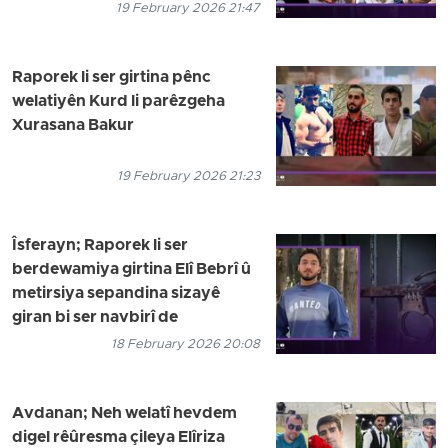
19 February 2026 21:47
Raporek li ser girtina pênc
welatiyên Kurd li parêzgeha
Xurasana Bakur
19 February 2026 21:23
Îsferayn; Raporek li ser
berdewamiya girtina Elî Bebrî û
metirsiya sepandina sizayê
giran bi ser navbirî de
18 February 2026 20:08
Avdanan; Neh welatî hevdem
digel rêûresma çileya Elîriza