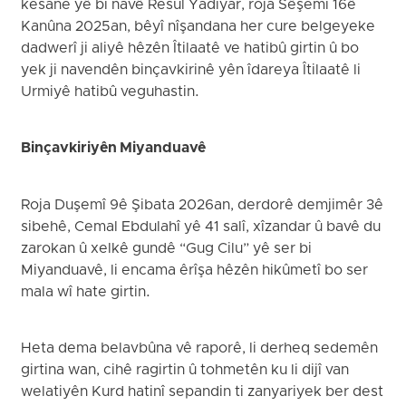
kesane yê bi navê Resûl Yadiyar, roja Sêşemî 16ê
Kanûna 2025an, bêyî nîşandana her cure belgeyeke
dadwerî ji aliyê hêzên Îtilaatê ve hatibû girtin û bo
yek ji navendên binçavkirinê yên îdareya Îtilaatê li
Urmiyê hatibû veguhastin.
Binçavkiriyên Miyanduavê
Roja Duşemî 9ê Şibata 2026an, derdorê demjimêr 3ê
sibehê, Cemal Ebdulahî yê 41 salî, xîzandar û bavê du
zarokan û xelkê gundê “Gug Cilu” yê ser bi
Miyanduavê, li encama êrîşa hêzên hikûmetî bo ser
mala wî hate girtin.
Heta dema belavbûna vê raporê, li derheq sedemên
girtina wan, cihê ragirtin û tohmetên ku li dijî van
welatiyên Kurd hatinî sepandin ti zanyariyek ber dest