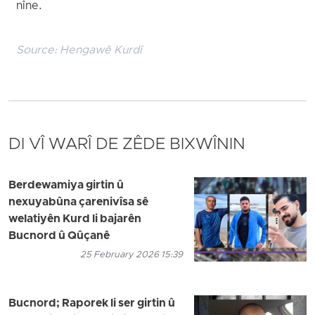
nîne.
Source:
Hengawê Kurdî
DI VÎ WARÎ DE ZÊDE BIXWÎNIN
Berdewamiya girtin û
nexuyabûna çarenivîsa sê
welatiyên Kurd li bajarên
Bucnord û Qûçanê
25 February 2026 15:39
Bucnord; Raporek li ser girtin û