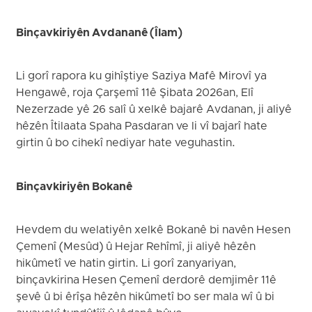
Binçavkiriyên Avdananê (Îlam)
Li gorî rapora ku gihîştiye Saziya Mafê Mirovî ya
Hengawê, roja Çarşemî 11ê Şibata 2026an, Elî
Nezerzade yê 26 salî û xelkê bajarê Avdanan, ji aliyê
hêzên Îtilaata Spaha Pasdaran ve li vî bajarî hate
girtin û bo cihekî nediyar hate veguhastin.
Binçavkiriyên Bokanê
Hevdem du welatiyên xelkê Bokanê bi navên Hesen
Çemenî (Mesûd) û Hejar Rehîmî, ji aliyê hêzên
hikûmetî ve hatin girtin. Li gorî zanyariyan,
binçavkirina Hesen Çemenî derdorê demjimêr 11ê
şevê û bi êrîşa hêzên hikûmetî bo ser mala wî û bi