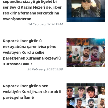
sepandina sizayê girtîgehê bi
ser Seyîd Kazim Nezerî de, ji ber
redkirina fermana serkutkirina
xwenîşanderan
24 February 2026 19:14
Raporek li ser girtin û
nexuyabûna çarenivîsa pênc
welatiyên Kurd û xelkê
parêzgehên Xurasana Rezewî û
Xurasana Bakur
24 February 2026 18:58
Raporek li ser girtina neh
welatiyên Kurd ji wan sê zarok li
parêzgeha Îlamê