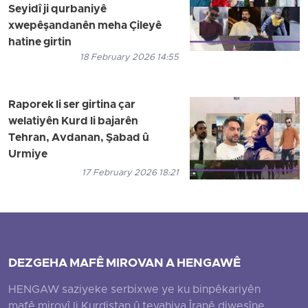
Seyidî ji qurbaniyê
xwepêşandanên meha Çileyê
hatine girtin
18 February 2026 14:55
Raporek li ser girtina çar
welatiyên Kurd li bajarên
Tehran, Avdanan, Şabad û
Urmiye
17 February 2026 18:21
DEZGEHA MAFÊ MIROVAN A HENGAWÊ
HENGAW saziyeke serbixwe ye ku binpêkariyên
mafê mirovî li Kurdistan û tevahiya Îranê diweşîne