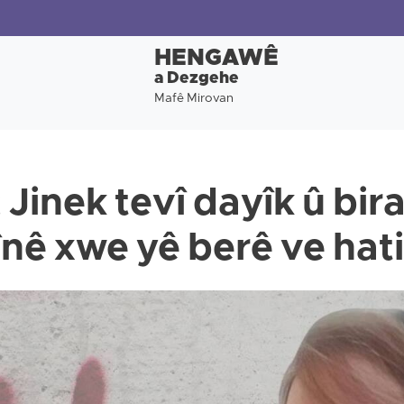
HENGAWÊ
a Dezgehe
Mafê Mirovan
Jinek tevî dayîk û bira
înê xwe yê berê ve hat