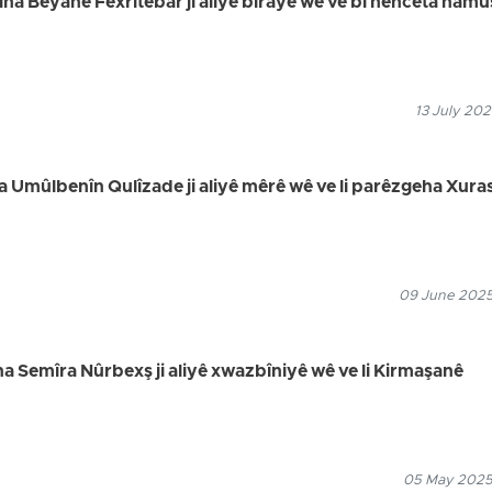
tina Beyane Fexrîtebar ji aliyê birayê wê ve bi hênceta namû
13 July 202
ina Umûlbenîn Qulîzade ji aliyê mêrê wê ve li parêzgeha Xur
09 June 2025
tina Semîra Nûrbexş ji aliyê xwazbîniyê wê ve li Kirmaşanê
05 May 2025