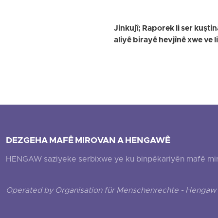
Jinkujî; Raporek li ser kuşti
aliyê birayê hevjînê xwe ve l
DEZGEHA MAFÊ MIROVAN A HENGAWÊ
HENGAW saziyeke serbixwe ye ku binpêkariyên mafê mirovî
Operated by Organisation für Menschenrechte - Hengaw 