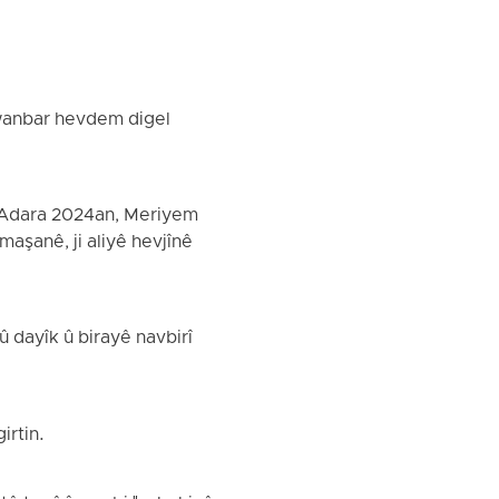
awanbar hevdem digel
ê Adara 2024an, Meriyem
aşanê, ji aliyê hevjînê
 dayîk û birayê navbirî
irtin.