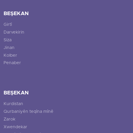
BEŞEKAN
Girtî
Darvekirin
Siza
Jinan
Kolber
Penaber
BEŞEKAN
Kurdistan
Qurbaniyên teqîna mînê
Zarok
Xwendekar