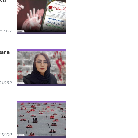
s û
5 13:17
asana
 16:50
 12:00