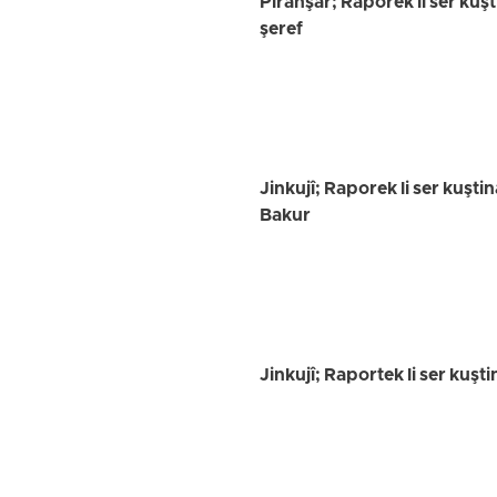
Pîranşar; Raporek li ser kuş
şeref
Jinkujî; Raporek li ser kuşt
Bakur
Jinkujî; Raportek li ser kuş