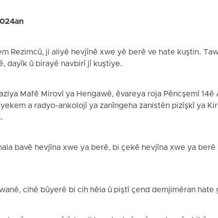
2024an
em Rezimcû, ji aliyê hevjînê xwe yê berê ve hate kuştin. T
 dayîk û birayê navbirî jî kuştiye.
Saziya Mafê Mirovî ya Hengawê, êvareya roja Pêncşemî 14
ekem a radyo-ankolojî ya zanîngeha zanistên pizîşkî ya Kirm
.
la bavê hevjîna xwe ya berê, bi çekê hevjîna xwe ya berê û
anê, cihê bûyerê bi cih hêla û piştî çend demjimêran hate g