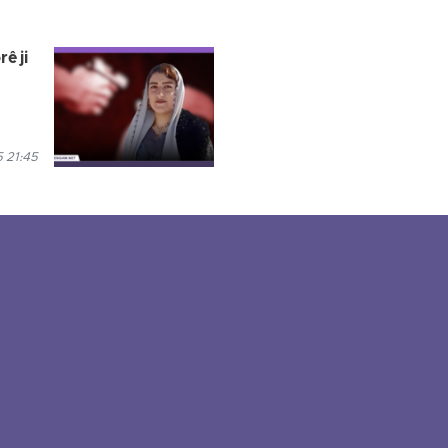
ê ji
5 21:45