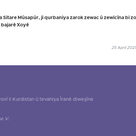
na Sitare Mûsapûr, ji qurbaniya zarok zewac û zewicîna bi zor
i bajarê Xoyê
25 April 202
 li Kurdistan û tevahiya Îranê diweşîne
e.V.