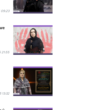
 09:23
xwe
 21:55
 13:32