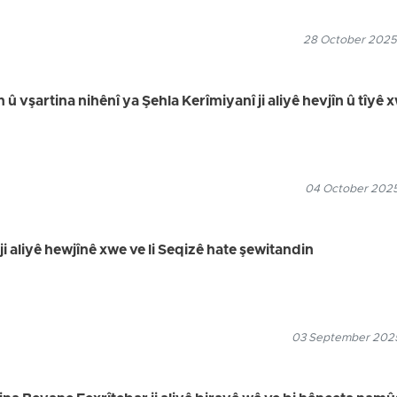
28 October 2025
n û vşartina nihênî ya Şehla Kerîmiyanî ji aliyê hevjîn û tîyê 
04 October 2025
i aliyê hewjînê xwe ve li Seqizê hate şewitandin
03 September 2025