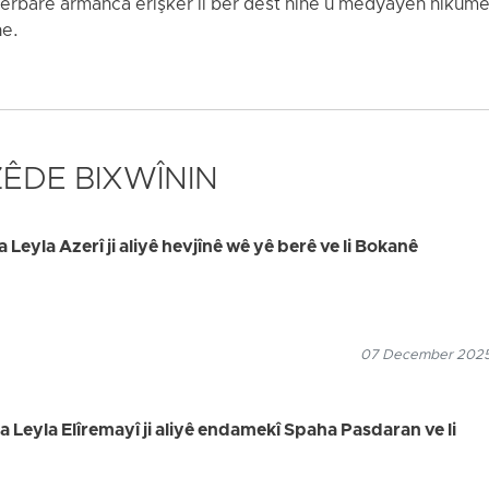
erbarê armanca êrîşker li ber dest nîne û medyayên hikûmet
ne.
 ZÊDE BIXWÎNIN
a Leyla Azerî ji aliyê hevjînê wê yê berê ve li Bokanê
07 December 2025
na Leyla Elîremayî ji aliyê endamekî Spaha Pasdaran ve li