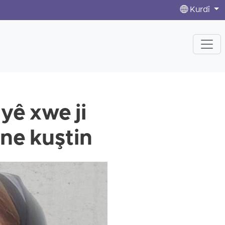
Kurdî
yê xwe ji
ine kuştin