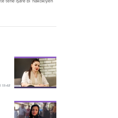
ê tenê îşare bi "nakokiyên
 19:48