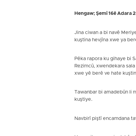
Hengaw; Şemî 16ê Adara 
Jina ciwan a bi navê Meriy
kuştina hevjîna xwe ya berê,
Pêka rapora ku gihaye bi 
Rezimcû, xwendekara sala y
xwe yê berê ve hate kuştin
Tawanbar bi amadebûn li ma
kuştiye.
Navbirî piştî encamdana taw