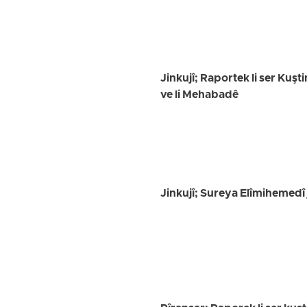
Jinkujî; Raportek li ser Kuşti
ve li Mehabadê
Jinkujî; Sureya Elîmihemedî j