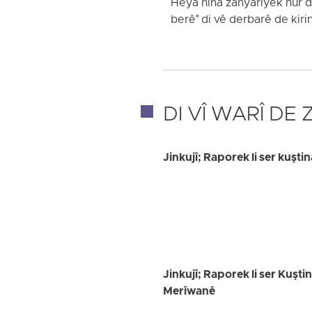
Heya niha zanyariyek hûr d
berê" di vê derbarê de kiri
DI VÎ WARÎ DE
Jinkujî; Raporek li ser kuştin
Jinkujî; Raporek li ser Kuşti
Merîwanê