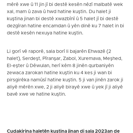
mêrê xwe û 11 jin jî bi destê kesên nêzî malbatê wek
xal, mam û zava û hwd hatine kuştin. Du halet ji
kuştina jinan bi destê xwazbînî û 5 halet jî bi destê
dezgîran hatine encamdan û yên dinê ku 7 halet in bi
destê kesên nexuya hatine kuştin.
Li gorî vê raporê, sala borî li bajarên Ehwazê (2
halet), Serdeşt, Pîranşar, Zabol, Xuremava, Meşhed,
El-eşter û Dêwulan, herî kêm 8 jinên qurbaniyên
zewaca zarokan hatine kuştin ku 4 kes ji wan bi
pirsgirêka namûsî hatine kuştin. 5 ji van jinên zarok ji
aliyê mêrên xwe, 2 ji aliyê birayê xwe û yek jî ji aliyê
bavê xwe ve hatine kuştin.
Cudakirina haletên kuştina jinan di sala 2023an de