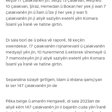
Reştê 17 çalakvanên jin, Seqiz 13 çalakvan, Meşhed
10 çalakvan, Şîraz, Hemedan û Bokan her yek ji wan 7
çalakvanên jin û Îlam û Îze jî her yek ji wan 5
çalakvanên jin ji aliyê saziyên ewlehî yên Komara
Îslamî ya Îranê ve hatine girtin.
Di sala borî de û pêka vê raporê, 18 keçên
xwendekar, 17 çalakvanên rojnamevanî û çalakvanên
medyayî yên jin, 10 hunermend û ekterek sînemayê û
7 mamosteyên jin ji aliyê saziyên ewlehî yên Komara
Îslamî ya Îranê ve hatine girtin.
Sepandina sizayê girtîgeh, îdam û lêdana qamçiyan
bi ser 147 çalakvanên jin de
Pêka belge û amarên Hengawê, di sala 2023an de
aliyê kêm 147 çalakvanên jin li bajarên cuda yên Îranê