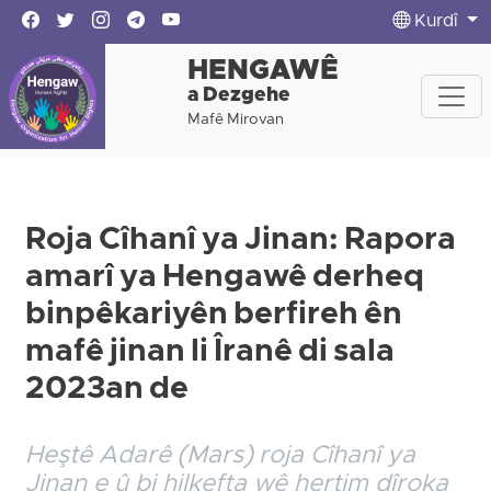
Kurdî
HENGAWÊ
a Dezgehe
Mafê Mirovan
Roja Cîhanî ya Jinan: Rapora
amarî ya Hengawê derheq
binpêkariyên berfireh ên
mafê jinan li Îranê di sala
2023an de
Heştê Adarê (Mars) roja Cîhanî ya
Jinan e û bi hilkefta wê hertim dîroka