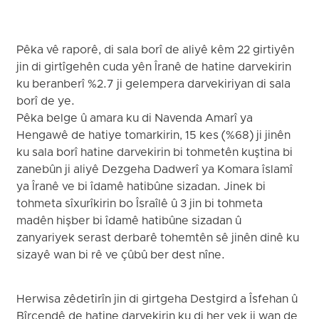
Pêka vê raporê, di sala borî de aliyê kêm 22 girtiyên
jin di girtîgehên cuda yên Îranê de hatine darvekirin
ku beranberî %2.7 ji gelempera darvekiriyan di sala
borî de ye.
Pêka belge û amara ku di Navenda Amarî ya
Hengawê de hatiye tomarkirin, 15 kes (%68) ji jinên
ku sala borî hatine darvekirin bi tohmetên kuştina bi
zanebûn ji aliyê Dezgeha Dadwerî ya Komara îslamî
ya Îranê ve bi îdamê hatibûne sizadan. Jinek bi
tohmeta sîxurîkirin bo Îsraîlê û 3 jin bi tohmeta
madên hişber bi îdamê hatibûne sizadan û
zanyariyek serast derbarê tohemtên sê jinên dinê ku
sizayê wan bi rê ve çûbû ber dest nîne.
Herwisa zêdetirîn jin di girtgeha Destgird a Îsfehan û
Bîrcendê de hatine darvekirin ku di her yek ji wan de