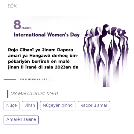
têk
08 March 2024 12:50
Nûçe
Jinan
Nûçeyên girîng
Raopr û amar
Amarên salane