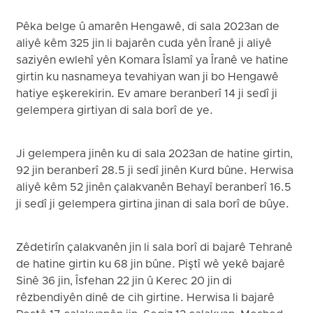
Pêka belge û amarên Hengawê, di sala 2023an de
aliyê kêm 325 jin li bajarên cuda yên Îranê ji aliyê
saziyên ewlehî yên Komara Îslamî ya Îranê ve hatine
girtin ku nasnameya tevahiyan wan ji bo Hengawê
hatiye eşkerekirin. Ev amare beranberî 14 ji sedî ji
gelempera girtiyan di sala borî de ye.
Ji gelempera jinên ku di sala 2023an de hatine girtin,
92 jin beranberî 28.5 ji sedî jinên Kurd bûne. Herwisa
aliyê kêm 52 jinên çalakvanên Behayî beranberî 16.5
ji sedî ji gelempera girtina jinan di sala borî de bûye.
Zêdetirîn çalakvanên jin li sala borî di bajarê Tehranê
de hatine girtin ku 68 jin bûne. Piştî wê yekê bajarê
Sinê 36 jin, Îsfehan 22 jin û Kerec 20 jin di
rêzbendiyên dinê de cih girtine. Herwisa li bajarê