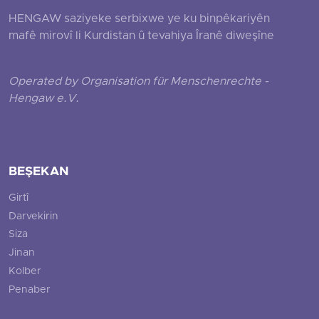
HENGAW saziyeke serbixwe ye ku binpêkariyên
mafê mirovî li Kurdistan û tevahiya Îranê diweşîne
Operated by Organisation für Menschenrechte -
Hengaw e.V.
BEŞEKAN
Girtî
Darvekirin
Siza
Jinan
Kolber
Penaber