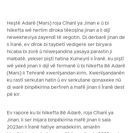
Heştê Adarê (Mars) roja Cîhanî ya Jinan e û bi
hilkefta wê hertim dîroka têkoşîna jinan a li dijî
newekheviya zayendî tê vegotin. Di derbarê jinan de
li Îranê, ev dîrok bi taybetî vedigere ser biryara
hicaba bi zorê û hilweşandina yasaya parastin ji
malbatê, yekser piştî hatina Xumeynî li Îranê, ku piştî
wê yekê jinan li dijî vê fermanê û bi hilkefta 8ê Adarê
(Mars) li Tehranê xwenîşandan kirin. Xwenîşandanên
ku rastî serkutan hatin û ev serkutane qonaxeke nû
di warê binpêkirina berfireh a mafê jinan li Îranê dest
pê kir.
Ev rapore ku bi hilkefta 8ê Adarê, roja Cîhanî ya
Jinan, li ser mijara binpêkirina mafê jinan li sala
2023an li Îranê hatiye amadekirin, amarên