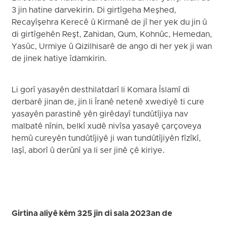
3 jin hatine darvekirin. Di girtîgeha Meşhed,
Recayîşehra Kerecê û Kirmanê de jî her yek du jin û
di girtîgehên Reşt, Zahidan, Qum, Kohnûc, Hemedan,
Yasûc, Urmiye û Qizilhisarê de ango di her yek ji wan
de jinek hatiye îdamkirin.
Li gorî yasayên desthilatdarî li Komara Îslamî di
derbarê jinan de, jin li Îranê netenê xwediyê ti cure
yasayên parastinê yên girêdayî tundûtîjiya nav
malbatê nînin, belkî xudê nivîsa yasayê çarçoveya
hemû cureyên tundûtîjiyê ji wan tundûtîjiyên fîzîkî,
laşî, aborî û derûnî ya li ser jinê çê kiriye.
Girtina aliyê kêm 325 jin di sala 2023an de