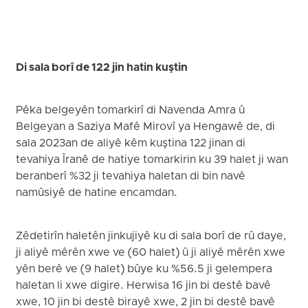
Di sala borî de 122 jin hatin kuştin
Pêka belgeyên tomarkirî di Navenda Amra û
Belgeyan a Saziya Mafê Mirovî ya Hengawê de, di
sala 2023an de aliyê kêm kuştina 122 jinan di
tevahiya Îranê de hatiye tomarkirin ku 39 halet ji wan
beranberî %32 ji tevahiya haletan di bin navê
namûsiyê de hatine encamdan.
Zêdetirîn haletên jinkujiyê ku di sala borî de rû daye,
ji aliyê mêrên xwe ve (60 halet) û ji aliyê mêrên xwe
yên berê ve (9 halet) bûye ku %56.5 ji gelempera
haletan li xwe digire. Herwisa 16 jin bi destê bavê
xwe, 10 jin bi destê birayê xwe, 2 jin bi destê bavê