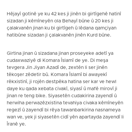
Hêjayî gotinê ye ku 42 kes ji jinên bi girtîgehê hatinî
sizadan ji kêmîneyên ola Behayî bûne û 20 kes ji
çalakvanên jinan ku bi girtîgeh û lêdana qamçiyan
hatibûne sizadan ji çalakvanên jinên Kurd bûne.
Girtina jinan û sizadana jinan proseyeke adetî ya
cudaxwaziyê di Komara Îslamî de ye. Di meşa
tevgera Jin Jiyan Azadî de, zextên li ser jinên
têkoşer zêdetir bû. Komara Îslamî bi awayekî
rêkxistinî, ji rojên destpêka hatina ser kar ve hewl
daye ku qada xebata civakî, siyasî û mafê mirovî ji
jinan re teng bike. Siyasetên cudakirina zayendî û
herwiha perwazêzxistina tevahiya civaka kêmîneyên
regezî û zayendî bi rêya tawanbarkirina nasnameya
wan ve, yek ji siyasetên cidî yên apartayda zayendî li
Îranê ye.