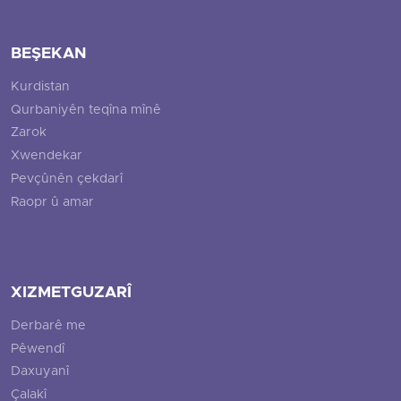
BEŞEKAN
Kurdistan
Qurbaniyên teqîna mînê
Zarok
Xwendekar
Pevçûnên çekdarî
Raopr û amar
XIZMETGUZARÎ
Derbarê me
Pêwendî
Daxuyanî
Çalakî