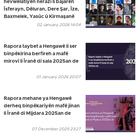
hevwelatiyên nerazî li bajarên
Îsferayn, Dêluran, Dere Şar, Îze,
Baxmelek, Yasûc û Kirmaşanê
02 January 2026 14:04
Rapora taybet a Hengawê li ser
binpêkirina berfireh a mafê
mirovî li Îranê di sala 2025an de
01 January 2026 20:07
Rapora mehane ya Hengawê
derheq binpêkariyên mafê jinan
li Îranê di Mijdara 2025an de
07 December 2025 23:27