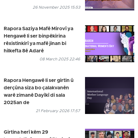
26 November 2025 15:53
Rapora Saziya Mafê Mirovî ya
Hengawê li ser binpêkirina
rêxistinkirî ya mafê jinan bi
hilkefta 8ê Adarê
08 March 2025 22:46
Rapora Hengawê li ser girtin û
derçûna siza bo çalakvanên
warê zimanê Dayîkî di sala
2025an de
21 February 2026 17:57
Girtina herî kêm 29