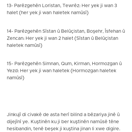
13- Parêzgehên Loristan, Tewrêz: Her yek ji wan 3
halet (her yek ji wan haletek namûsî)
14- Parêzgehên Sîstan û Belûçistan, Boşehr, Îsfehan û
Zencan: Her yek ji wan 2 halet (Sîstan û Belûçistan
haletek namûsî)
15- Parêzgehên Simnan, Qum, Kirman, Hormozgan û
Yezd: Her yek ji wan haletek (Hormozgan haletek
namûsî)
Jinkujî di civakê de asta herî bilind a bêzariya jinê û
dijejînî ye. Kuştinên ku ji ber kuştinên namûsê têne
hesibandin, tenê beşek ji kuştina jinan li xwe digire.