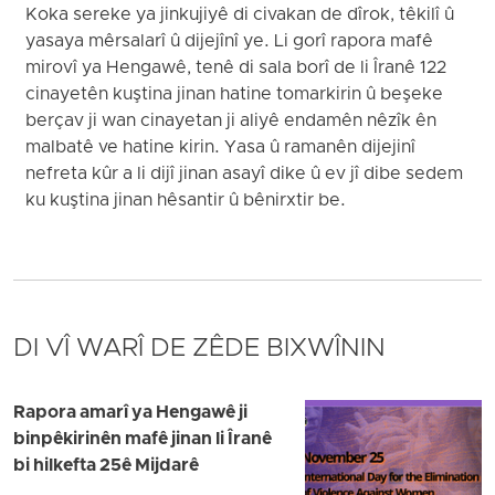
Koka sereke ya jinkujiyê di civakan de dîrok, têkilî û
yasaya mêrsalarî û dijejînî ye. Li gorî rapora mafê
mirovî ya Hengawê, tenê di sala borî de li Îranê 122
cinayetên kuştina jinan hatine tomarkirin û beşeke
berçav ji wan cinayetan ji aliyê endamên nêzîk ên
malbatê ve hatine kirin. Yasa û ramanên dijejinî
nefreta kûr a li dijî jinan asayî dike û ev jî dibe sedem
ku kuştina jinan hêsantir û bênirxtir be.
DI VÎ WARÎ DE ZÊDE BIXWÎNIN
Rapora amarî ya Hengawê ji
binpêkirinên mafê jinan li Îranê
bi hilkefta 25ê Mijdarê