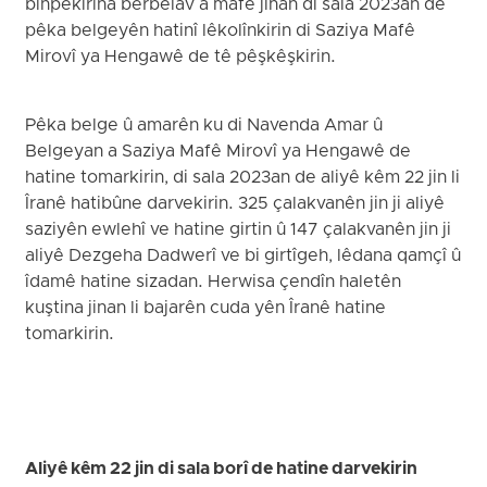
binpêkirina berbelav a mafê jinan di sala 2023an de
pêka belgeyên hatinî lêkolînkirin di Saziya Mafê
Mirovî ya Hengawê de tê pêşkêşkirin.
Pêka belge û amarên ku di Navenda Amar û
Belgeyan a Saziya Mafê Mirovî ya Hengawê de
hatine tomarkirin, di sala 2023an de aliyê kêm 22 jin li
Îranê hatibûne darvekirin. 325 çalakvanên jin ji aliyê
saziyên ewlehî ve hatine girtin û 147 çalakvanên jin ji
aliyê Dezgeha Dadwerî ve bi girtîgeh, lêdana qamçî û
îdamê hatine sizadan. Herwisa çendîn haletên
kuştina jinan li bajarên cuda yên Îranê hatine
tomarkirin.
Aliyê kêm 22 jin di sala borî de hatine darvekirin