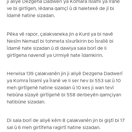
ji aliyê Dezgeha Dadwerî ya Komara Îslamî ya Îranê
ve bi girtîgeh, lêdana qamçî û di haletekê de jî bi
îdamê hatine sizadan.
Pêka vê rapor, çalakvaneka jin a Kurd ya bi navê
Nesîm Nemazî bi tohmeta sîxurîkirin bo Îsraîlê bi
îdamê hate sizadan û di dawiya sala borî de li
girtîgeha navendî ya Urmiyê hate îdamkirin.
Herwisa 139 çalakvanên jin ji aliyê Dezgeha Dadwerî
ya Komra Îslamî ya Îranê ve li ser hev bi 553 sal û 10
meh girtîgehê hatine sizadan û 10 kes ji wan tevî
hebûna sizayê girtîgehê bi 558 derbeyên qamçiyan
hatibûne sizadan.
Di sala borî de aliyê kêm 8 çalakvanên jin bi giştî bi 17
sal û 6 meh girtîfeha ragirtî hatine sizadan.