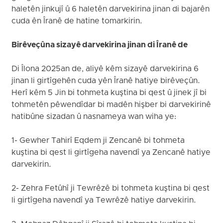
haletên jinkujî û 6 haletên darvekirina jinan di bajarên
cuda ên Îranê de hatine tomarkirin.
Birêveçûna sizayê darvekirina jinan di Îranê de
Di Îlona 2025an de, aliyê kêm sizayê darvekirina 6
jinan li girtîgehên cuda yên Îranê hatiye birêveçûn.
Herî kêm 5 Jin bi tohmeta kuştina bi qest û jinek jî bi
tohmetên pêwendîdar bi madên hişber bi darvekirinê
hatibûne sizadan û nasnameya wan wiha ye:
1- Gewher Tahirî Eqdem ji Zencanê bi tohmeta
kuştina bi qest li girtîgeha navendî ya Zencanê hatiye
darvekirin.
2- Zehra Fetûhî ji Tewrêzê bi tohmeta kuştina bi qest
li girtîgeha navendî ya Tewrêzê hatiye darvekirin.