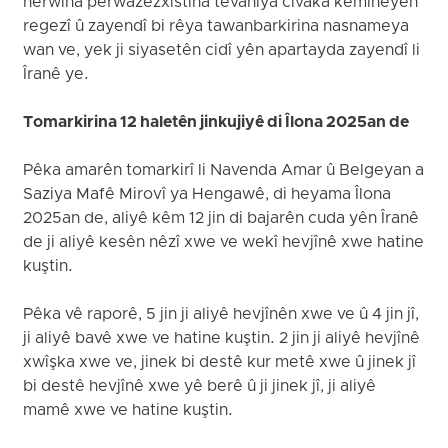
herwiha perwazêzxistina tevahiya civaka kêmîneyên
regezî û zayendî bi rêya tawanbarkirina nasnameya
wan ve, yek ji siyasetên cidî yên apartayda zayendî li
Îranê ye.
Tomarkirina 12 haletên jinkujiyê di Îlona 2025an de
Pêka amarên tomarkirî li Navenda Amar û Belgeyan a
Saziya Mafê Mirovî ya Hengawê, di heyama Îlona
2025an de, aliyê kêm 12 jin di bajarên cuda yên Îranê
de ji aliyê kesên nêzî xwe ve wekî hevjînê xwe hatine
kuştin.
Pêka vê raporê, 5 jin ji aliyê hevjînên xwe ve û 4 jin jî,
ji aliyê bavê xwe ve hatine kuştin. 2 jin ji aliyê hevjînê
xwîşka xwe ve, jinek bi destê kur metê xwe û jinek jî
bi destê hevjînê xwe yê berê û ji jinek jî, ji aliyê
mamê xwe ve hatine kuştin.