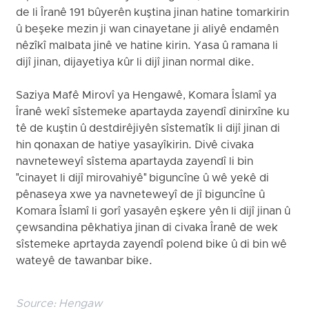
de li Îranê 191 bûyerên kuştina jinan hatine tomarkirin
û beşeke mezin ji wan cinayetane ji aliyê endamên
nêzîkî malbata jinê ve hatine kirin. Yasa û ramana li
dijî jinan, dijayetiya kûr li dijî jinan normal dike.
Saziya Mafê Mirovî ya Hengawê, Komara Îslamî ya
Îranê wekî sîstemeke apartayda zayendî dinirxîne ku
tê de kuştin û destdirêjiyên sîstematîk li dijî jinan di
hin qonaxan de hatiye yasayîkirin. Divê civaka
navneteweyî sîstema apartayda zayendî li bin
"cinayet li dijî mirovahiyê" biguncîne û wê yekê di
pênaseya xwe ya navneteweyî de jî biguncîne û
Komara Îslamî li gorî yasayên eşkere yên li dijî jinan û
çewsandina pêkhatiya jinan di civaka Îranê de wek
sîstemeke aprtayda zayendî polend bike û di bin wê
wateyê de tawanbar bike.
Source:
Hengaw