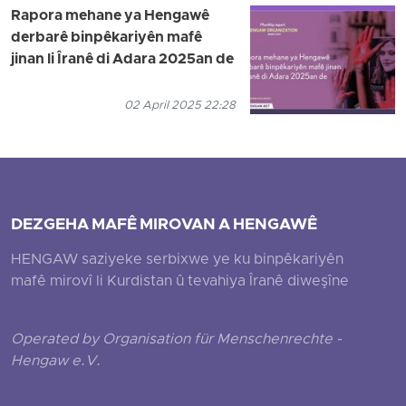
Rapora mehane ya Hengawê
derbarê binpêkariyên mafê
jinan li Îranê di Adara 2025an de
02 April 2025 22:28
DEZGEHA MAFÊ MIROVAN A HENGAWÊ
HENGAW saziyeke serbixwe ye ku binpêkariyên
mafê mirovî li Kurdistan û tevahiya Îranê diweşîne
Operated by Organisation für Menschenrechte -
Hengaw e.V.