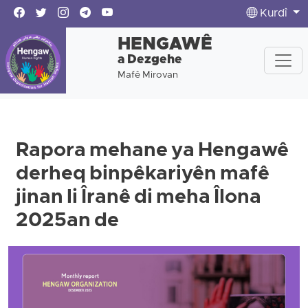
Kurdî
HENGAWÊ
a Dezgehe
Mafê Mirovan
Rapora mehane ya Hengawê
derheq binpêkariyên mafê
jinan li Îranê di meha Îlona
2025an de