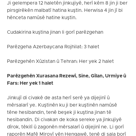
Ji gelempera 12 haletên jinkujiyê, herî kêm 8 jin ji ber
pirsgirêkên malbatî hatina kuştin. Herwisa 4 jin jî bi
hênceta namûsê hatine kuştin.
Cudakirina kuştina jinan li gorî parêzgehan
Parêzgeha Azerbaycana Rojhilat: 3 halet
Parêzgehên Xûzistan û Tehran: Her yek 2 halet
Parêzgehên Xurasana Rezewî, Sine, Gîlan, Urmiye û
Fars: Her yek 1 halet
Jinkujî di civakê de asta herî serê ya dijejinî û
mêrsalarî ye. Kuştinên ku ji ber kuştinên namûsê
têne hesibandin, tenê beşek ji kuştina jinan tê
hesibandin. Di civakan de koka sereke ya jinkujiyê
dîrok, têkilî û zagonên mêrsalarî û dijejinî ne. Li gorî
raporên Mafê Mirovî yên Hengawê, tenê di sala borî