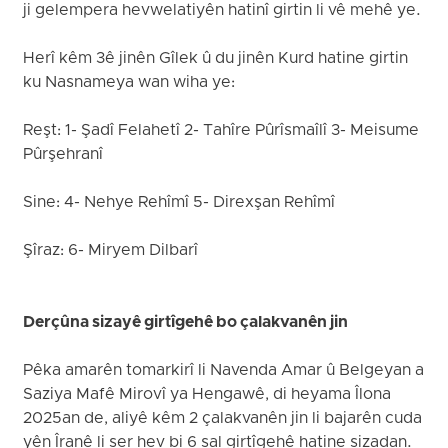
ji gelempera hevwelatiyên hatinî girtin li vê mehê ye.
Herî kêm 3ê jinên Gîlek û du jinên Kurd hatine girtin
ku Nasnameya wan wiha ye:
Reşt: 1- Şadî Felahetî 2- Tahîre Pûrîsmaîlî 3- Meisume
Pûrşehranî
Sine: 4- Nehye Rehîmî 5- Direxşan Rehîmî
Şîraz: 6- Miryem Dilbarî
Derçûna sizayê girtîgehê bo çalakvanên jin
Pêka amarên tomarkirî li Navenda Amar û Belgeyan a
Saziya Mafê Mirovî ya Hengawê, di heyama Îlona
2025an de, aliyê kêm 2 çalakvanên jin li bajarên cuda
yên Îranê li ser hev bi 6 sal girtîgehê hatine sizadan.