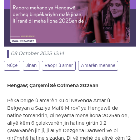
08 October 2025 12:14
Nûçe
Jinan
Raopr û amar
Amarên mehane
Hengaw; Çarşemî 8ê Cotmeha 2025an
Pêka belge û amarên ku di Navenda Amar û
Belgeyan a Saziya Mafê Mirovî ya Hengawê de
hatine tomarkirin, di heyama meha Îlona 2025an de,
aliyê kêm 6 çalakvanên jin hatine girtin û 2
çalakvanên jin jî, ji aliyê Dezgeha Dadwerî ve bi
girtîgehê hatine sizadan. Di vê mehê de aliyê kêm 12