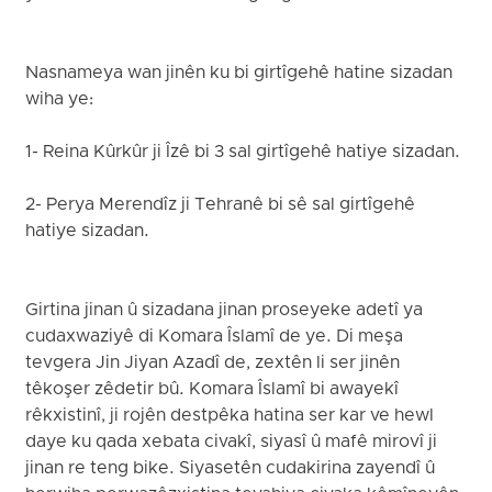
Nasnameya wan jinên ku bi girtîgehê hatine sizadan
wiha ye:
1- Reina Kûrkûr ji Îzê bi 3 sal girtîgehê hatiye sizadan.
2- Perya Merendîz ji Tehranê bi sê sal girtîgehê
hatiye sizadan.
Girtina jinan û sizadana jinan proseyeke adetî ya
cudaxwaziyê di Komara Îslamî de ye. Di meşa
tevgera Jin Jiyan Azadî de, zextên li ser jinên
têkoşer zêdetir bû. Komara Îslamî bi awayekî
rêkxistinî, ji rojên destpêka hatina ser kar ve hewl
daye ku qada xebata civakî, siyasî û mafê mirovî ji
jinan re teng bike. Siyasetên cudakirina zayendî û