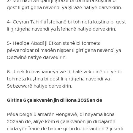
3- Mehnaz Dêhqanî ji Şîrazê bi tohmeta kuştina bi
qest li girtîgeha navendî ya Şîrazê hatiye darvekirin.
4- Ceyran Tahirî ji Îsfehanê bi tohmeta kuştina bi qest
li girtîgeha navendî ya Îsfehanê hatiye darvekirin.
5- Hedîqe Abadî ji Efxanistanê bi tohmeta
pêwendîdar bi madên hişber li girtîgeha navendî ya
Qezwînê hatiye darvekirin.
6- Jinek ku nasnameya wê di halê vekolînê de ye bi
tohmeta kuştina bi qest li girtîgeha navendî ya
Sebzewarê hatiye darvekirin.
Girtina 6 çalakvanên jin di Îlona 2025an de
Pêka belge û amarên Hengawê, di heyama Îlona
2025an de, aliyê kêm 6 çalakvanên jin di bajarên
cuda yên Îranê de hatine girtin ku beranberî 7 ji sedî