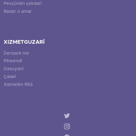
Pevçûnên çekdarî
Raopr û amar
XIZMETGUZARÎ
Derbarê me
Pêwendî
Daxuyanî
Çalakî
Xizmetên RSS