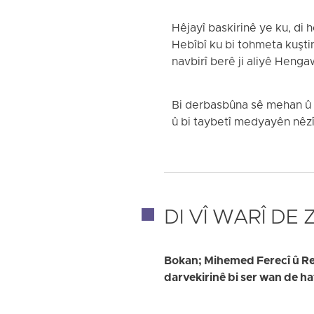
Hêjayî baskirinê ye ku, di
Hebîbî ku bi tohmeta kuştin
navbirî berê ji aliyê Henga
Bi derbasbûna sê mehan û 
û bi taybetî medyayên nêz
DI VÎ WARÎ DE
Bokan; Mihemed Ferecî û Reûf
darvekirinê bi ser wan de h