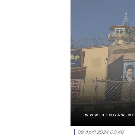
09 April 2024 00:40