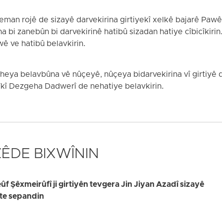
 heman rojê de sizayê darvekirina girtiyekî xelkê bajarê Paw
a bi zanebûn bi darvekirinê hatibû sizadan hatiye cîbicîkiri
wê ve hatibû belavkirin.
heya belavbûna vê nûçeyê, nûçeya bidarvekirina vî girtiyê
îkî Dezgeha Dadwerî de nehatiye belavkirin.
 ZÊDE BIXWÎNIN
 Şêxmeirûfî ji girtiyên tevgera Jin Jiyan Azadî sizayê
ate sepandin