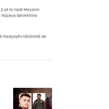
ê jî yê bi navê Meysem
n. Nûçeya darvekirina
 di medyayên hikûmetê de