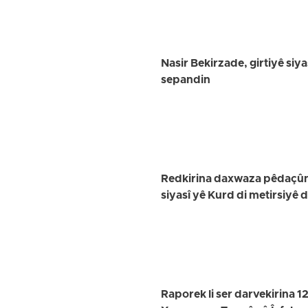
Nasir Bekirzade, girtiyê siya
sepandin
Redkirina daxwaza pêdaçûnê
siyasî yê Kurd di metirsiyê 
Raporek li ser darvekirina 12 