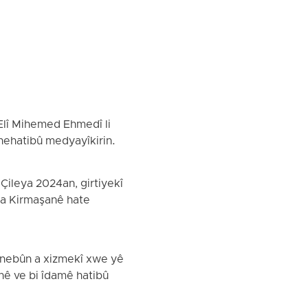
 Elî Mihemed Ehmedî li
 nehatibû medyayîkirin.
Çileya 2024an, girtiyekî
 ya Kirmaşanê hate
anebûn a xizmekî xwe yê
anê ve bi îdamê hatibû