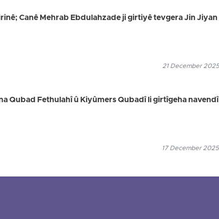
irinê; Canê Mehrab Ebdulahzade ji girtiyê tevgera Jin Jiyan
21 December 2025
na Qubad Fethulahî û Kiyûmers Qubadî li girtîgeha navendî
17 December 2025