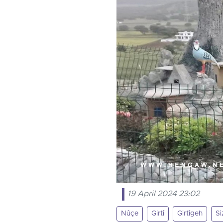
19 April 2024 23:02
Nûçe
Girtî
Girtîgeh
Si