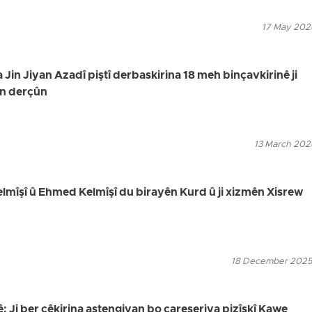
17 May 2024
ra Jin Jiyan Azadî piştî derbaskirina 18 meh binçavkirinê ji
n derçûn
13 March 2024
lmîşî û Ehmed Kelmîşî du birayên Kurd û ji xizmên Xisrew
18 December 2025
; Ji ber çêkirina astengiyan bo çareseriya pizîşkî Kawe