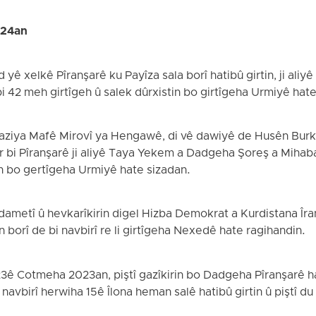
024an
yê xelkê Pîranşarê ku Payîza sala borî hatibû girtin, ji al
i 42 meh girtîgeh û salek dûrxistin bo girtîgeha Urmiyê hate
Saziya Mafê Mirovî ya Hengawê, di vê dawiyê de Husên Burk
 bi Pîranşarê ji aliyê Taya Yekem a Dadgeha Şoreş a Mihaba
tin bo gertîgeha Urmiyê hate sizadan.
ametî û hevkarîkirin digel Hizba Demokrat a Kurdistana Îra
 borî de bi navbirî re li girtîgeha Nexedê hate ragihandin.
ê Cotmeha 2023an, piştî gazîkirin bo Dadgeha Pîranşarê hati
avbirî herwiha 15ê Îlona heman salê hatibû girtin û piştî du