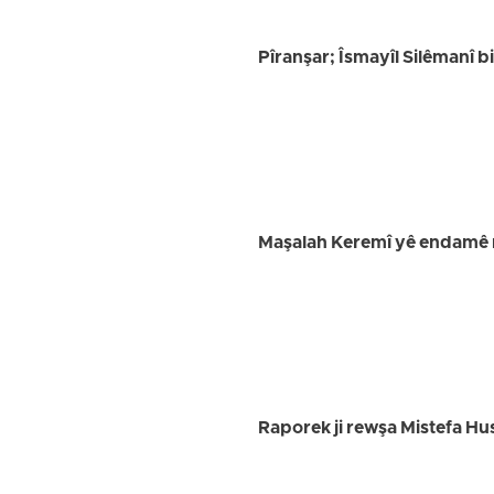
Pîranşar; Îsmayîl Silêmanî b
Maşalah Keremî yê endamê m
Raporek ji rewşa Mistefa Hus