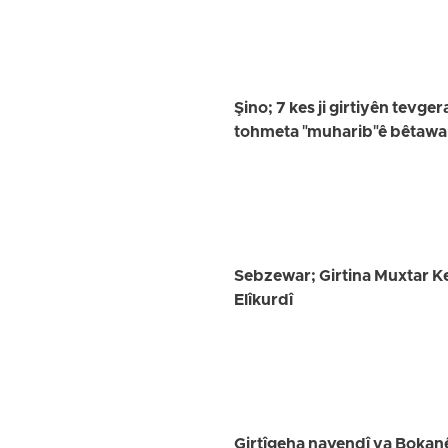
Şino; 7 kes ji girtiyên tevge
tohmeta "muharib"ê bêtawa
Sebzewar; Girtina Muxtar Ke
Elîkurdî
Girtîgeha navendî ya Bokanê