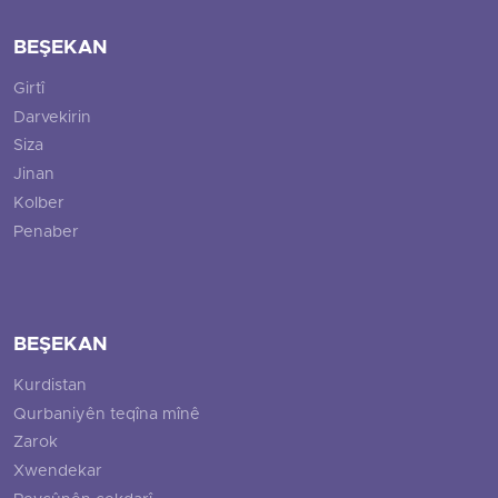
BEŞEKAN
Girtî
Darvekirin
Siza
Jinan
Kolber
Penaber
BEŞEKAN
Kurdistan
Qurbaniyên teqîna mînê
Zarok
Xwendekar