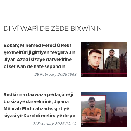
DI VÎ WARÎ DE ZÊDE BIXWÎNIN
Bokan; Mihemed Ferecî û Reûf
Şêxmeirûfî ji girtiyên tevgera Jin
Jiyan Azadî sizayê darvekirinê
bi ser wan de hate sepandin
25 February 2026 16:13
Redkirina daxwaza pêdaçûnê ji
bo sizayê darvekirinê; Jiyana
Mêhrab Ebdulahzade, girtiyê
siyasî yê Kurd di metirsiyê de ye
21 February 2026 20:40