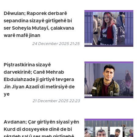
Dêwulan; Raporek derbarê
sepandina sizayê girtîgehê bi
ser Soheyla Mutayî, çalakvana
warê mafê jinan
24 December 2025 21:25
Piştrastkirina sizayê
darvekirinê; Canê Mehrab
Ebdulahzade ji girtiyê tevgera
Jin Jiyan Azadî di metirsiyê de
ye
21 December 2025 22:23
Avdanan; Çar girtiyên siyasî yên
Kurd di dosyeyeke dinê de bi
sêzdeh sal û şeş meh girtîgehê