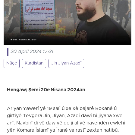
20 April 2024 17:31
Nûçe
Kurdistan
Jin Jiyan Azadî
Hengaw; Şemî 20ê Nîsana 2024an
Ariyan Yawerî yê 19 salî û xelkê bajarê Bokanê û
girtiyê Tevgera Jin, Jiyan, Azadî dawî bi jiyana xwe
anî. Navbirî di vê dawiyê de ji aliyê navendên ewlehî
yên Komara Îslamî ya Îranê ve rastî zextan hatibû.