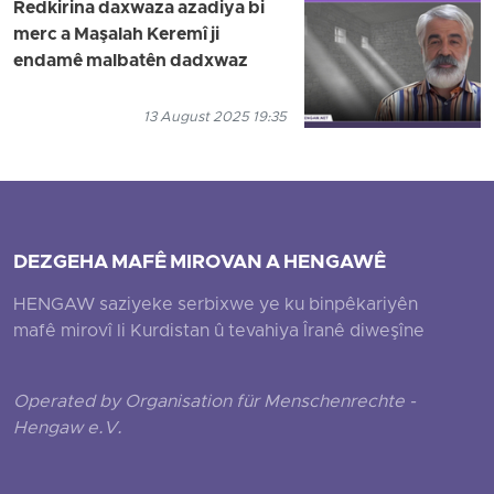
Redkirina daxwaza azadiya bi
merc a Maşalah Keremî ji
endamê malbatên dadxwaz
13 August 2025 19:35
DEZGEHA MAFÊ MIROVAN A HENGAWÊ
HENGAW saziyeke serbixwe ye ku binpêkariyên
mafê mirovî li Kurdistan û tevahiya Îranê diweşîne
Operated by Organisation für Menschenrechte -
Hengaw e.V.