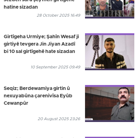
hatine sizadan
28 October 2025 16:49
Girtîgeha Urmiye; Şahîn Wesaf ji
girtiyê tevgera Jin Jiyan Azadî
bi 10 sal girtîgehê hate sizadan
10 September 2025 09:49
Seqiz; Berdewamiya girtin û
nexuyabûna çarenivîsa Eyûb
Cewanpûr
20 August 2025 23:26