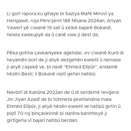
Li gorî rapora ku gihaye bi Saziya Mafê Mirovî ya
Hengawê, roja Pêncşemî 18ê Nîsana 2024an, Ariyan
Yawerî yê ciwanê 19 salî û xelkê bajarê Bokanê,
hewla xwekujiyê da û canê xwe ji dest da.
Pêka gotina çavkaniyeke agehdar, ev ciwanê Kurd di
heyamên borî de ji aliyê dezgehên ewlehî û nemaze
ji aliyê caşekê ve, bi navê “Ehmed Elîpûr”, endamê
hêzên Besîc li Bokanê rastî gefan hatibû.
Navbirî di Kanûna 2022an de û di serdemê tevgera
Jin Jiyan Azadî de bi tohmeta şewitandina mala
Ehmed Elîpûr, ji aliyê hêzên ewlehî ve hatibû girtin û
piştî 70 roj binçavkirinê bi danîna barimteyê ji
girtîgeha vî bajarî hatibû berdan.