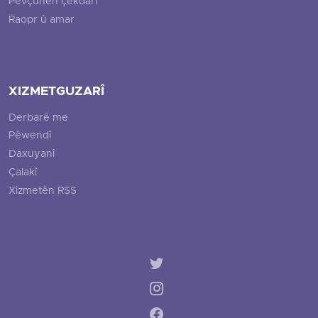
Pevçûnên çekdarî
Raopr û amar
XIZMETGUZARÎ
Derbarê me
Pêwendî
Daxuyanî
Çalakî
Xizmetên RSS