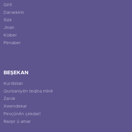
Girtî
Darvekirin
Siza
Jinan
Kolber
Penaber
BEŞEKAN
Kurdistan
Qurbaniyên teqîna mînê
Zarok
Xwendekar
Pevçûnên çekdarî
Raopr û amar