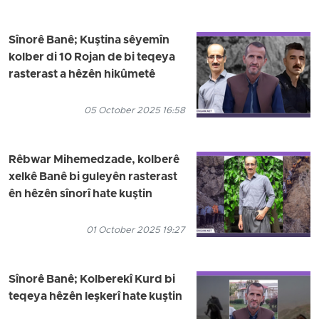
Sînorê Banê; Kuştina sêyemîn
kolber di 10 Rojan de bi teqeya
rasterast a hêzên hikûmetê
05 October 2025 16:58
Rêbwar Mihemedzade, kolberê
xelkê Banê bi guleyên rasterast
ên hêzên sînorî hate kuştin
01 October 2025 19:27
Sînorê Banê; Kolberekî Kurd bi
teqeya hêzên leşkerî hate kuştin