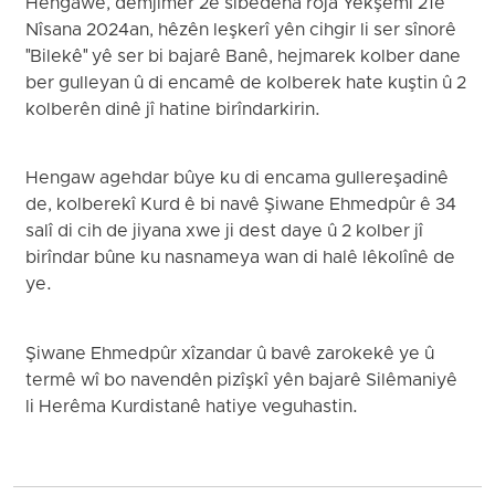
Hengawê, demjimêr 2ê sibêdeha roja Yekşemî 21ê
Nîsana 2024an, hêzên leşkerî yên cihgir li ser sînorê
"Bilekê" yê ser bi bajarê Banê, hejmarek kolber dane
ber gulleyan û di encamê de kolberek hate kuştin û 2
kolberên dinê jî hatine birîndarkirin.
Hengaw agehdar bûye ku di encama gullereşadinê
de, kolberekî Kurd ê bi navê Şiwane Ehmedpûr ê 34
salî di cih de jiyana xwe ji dest daye û 2 kolber jî
birîndar bûne ku nasnameya wan di halê lêkolînê de
ye.
Şiwane Ehmedpûr xîzandar û bavê zarokekê ye û
termê wî bo navendên pizîşkî yên bajarê Silêmaniyê
li Herêma Kurdistanê hatiye veguhastin.