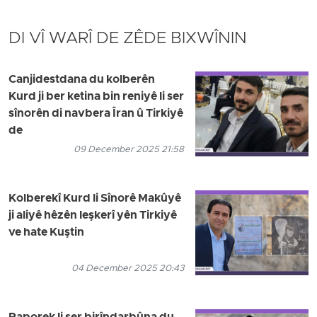
DI VÎ WARÎ DE ZÊDE BIXWÎNIN
Canjidestdana du kolberên
Kurd ji ber ketina bin reniyê li ser
sînorên di navbera Îran û Tirkiyê
de
09 December 2025 21:58
Kolberekî Kurd li Sînorê Makûyê
ji aliyê hêzên leşkerî yên Tirkiyê
ve hate Kuştin
04 December 2025 20:43