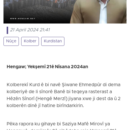
21 April 2024 21:41
Nûçe
Kolber
Kurdistan
Hengaw; Yekşemî 21ê Nîsana 2024an
Kolberekî Kurd ê bi navê Şiwane Ehmedpûr di dema
kolberiyê de li sînorê Banê bi teqeya rasterast a
Hêzên Sînorî (Hengê Merzî) jiyana xwe ji dest da û 2
kolberên dinê jî hatine birîndarkirin.
Pêka rapora ku gihaye bi Saziya Mafê Mirovî ya