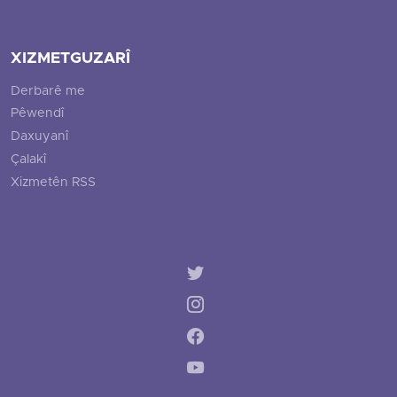
XIZMETGUZARÎ
Derbarê me
Pêwendî
Daxuyanî
Çalakî
Xizmetên RSS