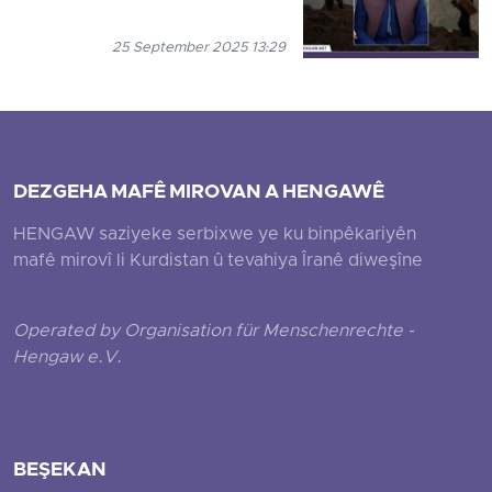
25 September 2025 13:29
DEZGEHA MAFÊ MIROVAN A HENGAWÊ
HENGAW saziyeke serbixwe ye ku binpêkariyên
mafê mirovî li Kurdistan û tevahiya Îranê diweşîne
Operated by Organisation für Menschenrechte -
Hengaw e.V.
BEŞEKAN