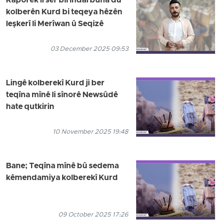
Raporek li ser birîndarbûna du
kolberên Kurd bi teqeya hêzên
leşkerî li Merîwan û Seqizê
03 December 2025 09:53
Lingê kolberekî Kurd ji ber
teqîna mînê li sînorê Newsûdê
hate qutkirin
10 November 2025 19:48
Bane; Teqîna mînê bû sedema
kêmendamiya kolberekî Kurd
09 October 2025 17:26