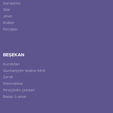
Darvekirin
Siza
Jinan
Kolber
Penaber
BEŞEKAN
Kurdistan
Qurbaniyên teqîna mînê
Zarok
Xwendekar
Pevçûnên çekdarî
Raopr û amar