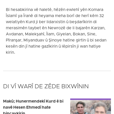
Bi hesabkirina vê haletê, hêzên ewlehî yên Komara
Îslamî ya Îranê di heyama meha borî de herî kêm 32
welatiyên Kurd ji ber lidarxistin û beşdarîkirin di
merasimên taybet ên Newrozê de li bajarên Karzan,
Avdanan, Malekşahî, Îlam, Giyelan, Bokan, Sine,
Pîranşar, Miyanduav û Şinoye hatine girtin û bi sedan
kesên din jî hatine gazîkirin û lêpirsîn ji wan hatiye
kirin.
DI VÎ WARÎ DE ZÊDE BIXWÎNIN
Makû; Hunermendekî Kurd ê bi
navê Hesen Ehmedî hate
binçavkirin