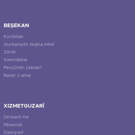
BEŞEKAN
Kurdistan
Qurbaniyên teqîna mînê
Zarok
Xwendekar
Pevçûnên çekdarî
Raopr û amar
XIZMETGUZARÎ
Derbarê me
Pêwendî
Daxuyanî