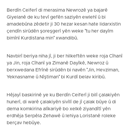
Berdîn Ceiferî di merasima Newrozê ya bajarê
Giyelanê de ku tevî gefên saziyên ewlehî û bi
amadebûna zêdetir ji 30 hezar kesan hate lidarxistin
çendîn sirûdên şoreşgerî yên weke "tu her dayîm
bimînî Kurdistana min" xwandibû.
Navbirî beriya niha jî, ji ber hilkeftên weke roja Cîhanî
ya Jin, roja Cîhanî ya Zimanê Dayîkê, Newroz û
berxwedana Efrînê sirûdên bi navên "Jin, Hevziman,
Yeknasname û Nîştiman" bi Kurdî belav kiribû.
Hêjayî baskirinê ye ku Berdîn Ceiferî ji bilî çalakiyên
hunerî, di warê çalakiyên sivîlî de jî çalak bûye û di
dema komkirina alîkariyê bo xelkê ziyandîtî yên
erdhêja Serpêla Zehawê û lehiya Loristanê roleke
berçav hebûye.