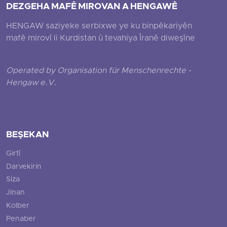
DEZGEHA MAFÊ MIROVAN A HENGAWÊ
HENGAW saziyeke serbixwe ye ku binpêkariyên
mafê mirovî li Kurdistan û tevahiya Îranê diweşîne
Operated by Organisation für Menschenrechte -
Hengaw e.V.
BEŞEKAN
Girtî
Darvekirin
Siza
Jinan
Kolber
Penaber