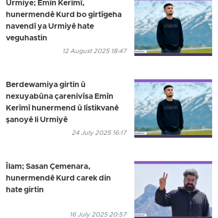
Urmiye; Emîn Kerîmî,
hunermendê Kurd bo girtîgeha
navendî ya Urmiyê hate
veguhastin
12 August 2025 18:47
Berdewamiya girtin û
nexuyabûna çarenivîsa Emîn
Kerîmî hunermend û lîstikvanê
şanoyê li Urmiyê
24 July 2025 16:17
Îlam; Sasan Çemenara,
hunermendê Kurd carek din
hate girtin
16 July 2025 20:57