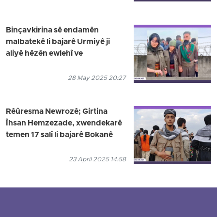
Binçavkirina sê endamên
malbatekê li bajarê Urmiyê ji
aliyê hêzên ewlehî ve
28 May 2025 20:27
Rêûresma Newrozê; Girtina
Îhsan Hemzezade, xwendekarê
temen 17 salî li bajarê Bokanê
23 April 2025 14:58