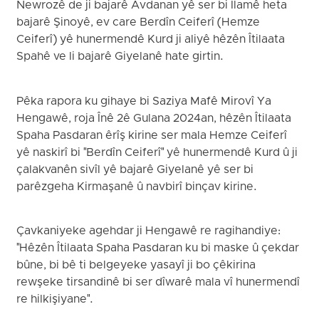
Newrozê de ji bajarê Avdanan yê ser bi Îlamê heta
bajarê Şinoyê, ev care Berdîn Ceiferî (Hemze
Ceiferî) yê hunermendê Kurd ji aliyê hêzên Îtilaata
Spahê ve li bajarê Giyelanê hate girtin.
Pêka rapora ku gihaye bi Saziya Mafê Mirovî Ya
Hengawê, roja Înê 2ê Gulana 2024an, hêzên Îtilaata
Spaha Pasdaran êrîş kirine ser mala Hemze Ceiferî
yê naskirî bi "Berdîn Ceiferî" yê hunermendê Kurd û ji
çalakvanên sivîl yê bajarê Giyelanê yê ser bi
parêzgeha Kirmaşanê û navbirî binçav kirine.
Çavkaniyeke agehdar ji Hengawê re ragihandiye:
"Hêzên Îtilaata Spaha Pasdaran ku bi maske û çekdar
bûne, bi bê ti belgeyeke yasayî ji bo çêkirina
rewşeke tirsandinê bi ser dîwarê mala vî hunermendî
re hilkişiyane".