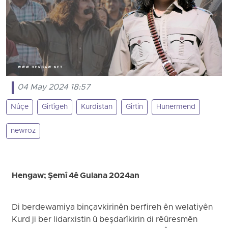
04 May 2024 18:57
Nûçe
Girtîgeh
Kurdistan
Girtin
Hunermend
newroz
Hengaw; Şemî 4ê Gulana 2024an
Di berdewamiya binçavkirinên berfireh ên welatiyên
Kurd ji ber lidarxistin û beşdarîkirin di rêûresmên