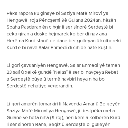
Pêka rapora ku gihaye bi Saziya Mafê Mirovî ya
Hengawê, roja Pêncşemî 9ê Gulana 2024an, hêzên
Spaha Pasdaran ên cihgir li ser sînorê Serdeştê bi
çeka giran a doşke hejmarek kolber di nav axa
Herêma Kurdistanê de dane ber gulleyan û kolberekî
Kurd ê bi navê Salar Ehmedî di cih de hate kuştin.
Li gorî çavkaniyên Hengawê, Salar Ehmedî yê temen
23 salî û xelkê gundê "Nelas" ê ser bi navçeya Rebet
a Serdeştê bûye û termê navbirî heya niha bo
Serdeştê nehatiye vegerandin.
Li gorî amarên tomarkirî li Navenda Amar û Belgeyên
Saziya Mafê Mirovî ya Hengawê, ji destpêka meha
Gulanê ve heta niha (9 roj), herî kêm 5 kolberên Kurd
li ser sînorên Bane, Seqiz û Serdeştê bi gulleyên