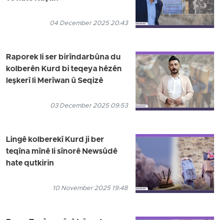
04 December 2025 20:43
Raporek li ser birîndarbûna du
kolberên Kurd bi teqeya hêzên
leşkerî li Merîwan û Seqizê
03 December 2025 09:53
Lingê kolberekî Kurd ji ber
teqîna mînê li sînorê Newsûdê
hate qutkirin
10 November 2025 19:48