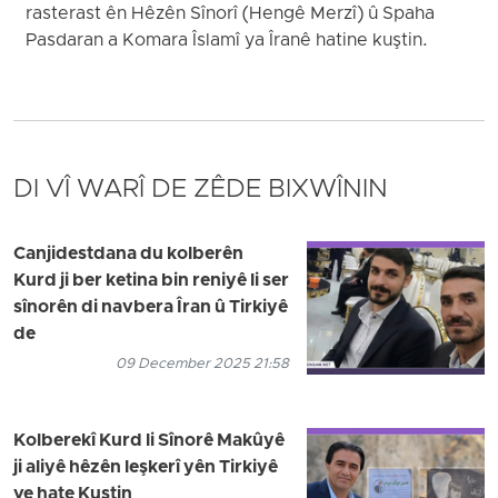
rasterast ên Hêzên Sînorî (Hengê Merzî) û Spaha
Pasdaran a Komara Îslamî ya Îranê hatine kuştin.
DI VÎ WARÎ DE ZÊDE BIXWÎNIN
Canjidestdana du kolberên
Kurd ji ber ketina bin reniyê li ser
sînorên di navbera Îran û Tirkiyê
de
09 December 2025 21:58
Kolberekî Kurd li Sînorê Makûyê
ji aliyê hêzên leşkerî yên Tirkiyê
ve hate Kuştin