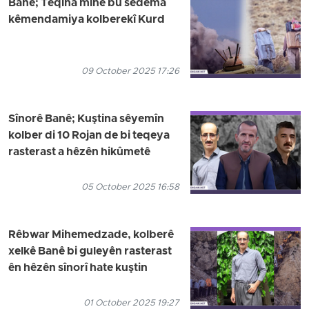
Bane; Teqîna mînê bû sedema
kêmendamiya kolberekî Kurd
09 October 2025 17:26
Sînorê Banê; Kuştina sêyemîn
kolber di 10 Rojan de bi teqeya
rasterast a hêzên hikûmetê
05 October 2025 16:58
Rêbwar Mihemedzade, kolberê
xelkê Banê bi guleyên rasterast
ên hêzên sînorî hate kuştin
01 October 2025 19:27