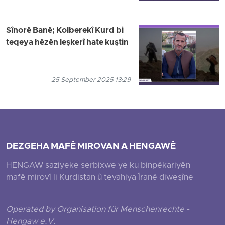
Sînorê Banê; Kolberekî Kurd bi
teqeya hêzên leşkerî hate kuştin
25 September 2025 13:29
DEZGEHA MAFÊ MIROVAN A HENGAWÊ
HENGAW saziyeke serbixwe ye ku binpêkariyên
mafê mirovî li Kurdistan û tevahiya Îranê diweşîne
Operated by Organisation für Menschenrechte -
Hengaw e.V.