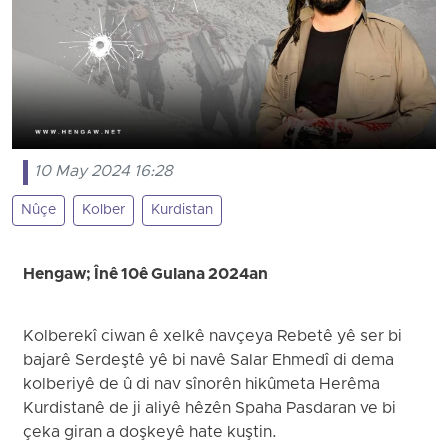
10 May 2024 16:28
Nûçe
Kolber
Kurdistan
Hengaw; Înê 10ê Gulana 2024an
Kolberekî ciwan ê xelkê navçeya Rebetê yê ser bi
bajarê Serdeştê yê bi navê Salar Ehmedî di dema
kolberiyê de û di nav sînorên hikûmeta Herêma
Kurdistanê de ji aliyê hêzên Spaha Pasdaran ve bi
çeka giran a doşkeyê hate kuştin.