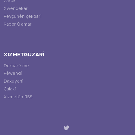
Zarok
Xwendekar
Pevçûnên çekdarî
Raopr û amar
XIZMETGUZARÎ
Derbarê me
Pêwendî
Daxuyanî
Çalakî
Xizmetên RSS