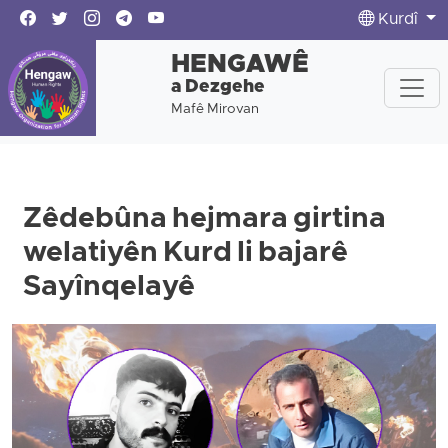
Kurdî
HENGAWÊ
a Dezgehe
Mafê Mirovan
Zêdebûna hejmara girtina
welatiyên Kurd li bajarê
Sayînqelayê