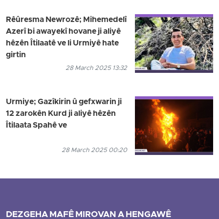
Rêûresma Newrozê; Mihemedelî
Azerî bi awayekî hovane ji aliyê
hêzên Îtilaatê ve li Urmiyê hate
girtin
28 March 2025 13:32
Urmiye; Gazîkirin û gefxwarin ji
12 zarokên Kurd ji aliyê hêzên
Îtilaata Spahê ve
28 March 2025 00:20
DEZGEHA MAFÊ MIROVAN A HENGAWÊ