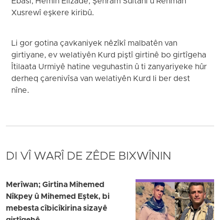
Ebasî, Hêmin Elîzade, Şehram Sultanî û Rehman
Xusrewî eşkere kiribû.
Li gor gotina çavkaniyek nêzîkî malbatên van
girtiyane, ev welatiyên Kurd piştî girtinê bo girtîgeha
Îtilaata Urmiyê hatine veguhastin û ti zanyariyeke hûr
derheq çarenivîsa van welatiyên Kurd li ber dest
nîne.
DI VÎ WARÎ DE ZÊDE BIXWÎNIN
Merîwan; Girtina Mihemed
Nîkpey û Mihemed Eştek, bi
mebesta cîbicîkirina sizayê