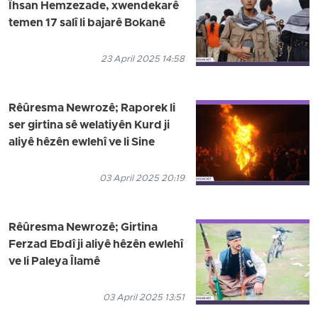
Îhsan Hemzezade, xwendekarê
temen 17 salî li bajarê Bokanê
23 April 2025 14:58
Rêûresma Newrozê; Raporek li
ser girtina sê welatiyên Kurd ji
aliyê hêzên ewlehî ve li Sine
03 April 2025 20:19
Rêûresma Newrozê; Girtina
Ferzad Ebdî ji aliyê hêzên ewlehî
ve li Paleya Îlamê
03 April 2025 13:51