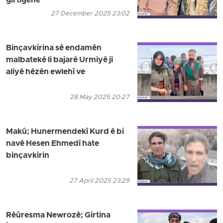
girtîgehê
27 December 2025 23:02
Binçavkirina sê endamên
malbatekê li bajarê Urmiyê ji
aliyê hêzên ewlehî ve
28 May 2025 20:27
Makû; Hunermendekî Kurd ê bi
navê Hesen Ehmedî hate
binçavkirin
27 April 2025 23:29
Rêûresma Newrozê; Girtina