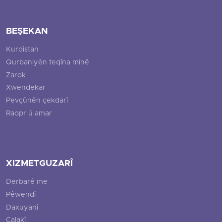
BEŞEKAN
Kurdistan
Qurbaniyên teqîna mînê
Zarok
Xwendekar
Pevçûnên çekdarî
Raopr û amar
XIZMETGUZARÎ
Derbarê me
Pêwendî
Daxuyanî
Çalakî