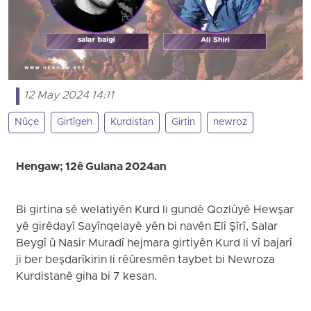
12 May 2024 14:11
Nûçe
Girtîgeh
Kurdistan
Girtin
newroz
Hengaw; 12ê Gulana 2024an
Bi girtina sê welatiyên Kurd li gundê Qozlûyê Hewşar
yê girêdayî Sayînqelayê yên bi navên Elî Şîrî, Salar
Beygî û Nasir Muradî hejmara girtiyên Kurd li vî bajarî
ji ber beşdarîkirin li rêûresmên taybet bi Newroza
Kurdistanê giha bi 7 kesan.