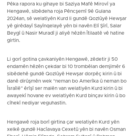
Pêka rapora ku gihaye bi Saziya Mafê Mirovî ya
Hengawê, sibêdeha roja Pêncşemî 9ê Gulana
2024an, sê welatiyên Kurd li gundê Qozlûyê Hewşar
yê girêdayî Sayînqelayê yên bi navên Elî Şîrî, Salar
Beygî û Nasir Muradî ji aliyê hêzên Îtilaatê vê hatine
girtin.
Li gorî gotina çavkaniyên Hengawê, zêdetir ji 50
endamên hêzên çekdar bi 10 trombêlan demjimêr 6
sibêdehê gundê Qozlûyê Hewşar dorpêç kirin û bi
danê dirûşmên wek “neman bo Amerîka û neman bo
Îsraîlê” êrîşî ser malên van welatiyên Kurd kirin û bi
awayekî hovane ev welatiyên Kurd binçav kirin û bo
cîhekî nediyar veguhastin.
Hengawê roja borî girtina çar welatiyên Kurd yên
xelkê gundê Hacîavaya Cexetû yên bi navên Osman