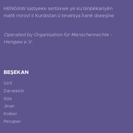
HENGAW saziyeke serbixwe ye ku binpêkariyên
mafê mirovî li Kurdistan û tevahiya Îranê diweşîne
Operated by Organisation für Menschenrechte -
Hengaw e.V.
BEŞEKAN
Girtî
Darvekirin
Siza
Jinan
Kolber
Penaber