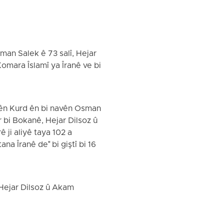
man Salek ê 73 salî, Hejar
omara Îslamî ya Îranê ve bi
yên Kurd ên bi navên Osman
r bi Bokanê, Hejar Dilsoz û
 ji aliyê taya 102 a
a Îranê de" bi giştî bi 16
 Hejar Dilsoz û Akam