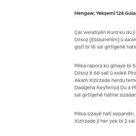
Hengaw; Yekşemî 12ê Gul
Çar welatiyên Kurd ku du ji
Dilsoz (Ebdulrehîm) û Akam
giştî bi 16 sal girtîgehê hat
Pêka rapora ku gihaye bi 
Dilsoz ê 66 salî û xelkê Pî
Akam Xizirzade herdu temen
Dadgeha Keyferiya Du a Pîr
sal girtîgehê hatine sizada
Pêka sizayê hatî sepandin, 
Xizirzade jî her yek bi 2 sa