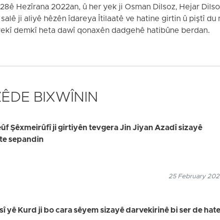
28ê Hezîrana 2022an, û her yek ji Osman Dilsoz, Hejar Dils
ê ji aliyê hêzên îdareya Îtilaatê ve hatine girtin û piştî d
yekî demkî heta dawî qonaxên dadgehê hatibûne berdan.
 ZÊDE BIXWÎNIN
 Şêxmeirûfî ji girtiyên tevgera Jin Jiyan Azadî sizayê
ate sepandin
25 February 2026
sî yê Kurd ji bo cara sêyem sizayê darvekirinê bi ser de hat