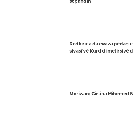
sepandin
Redkirina daxwaza pêdaçûnê
siyasî yê Kurd di metirsiyê 
Merîwan; Girtina Mihemed Nî