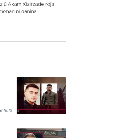
oz û Akam Xizirzade roja
u mehan bi danîna
 16:13
e