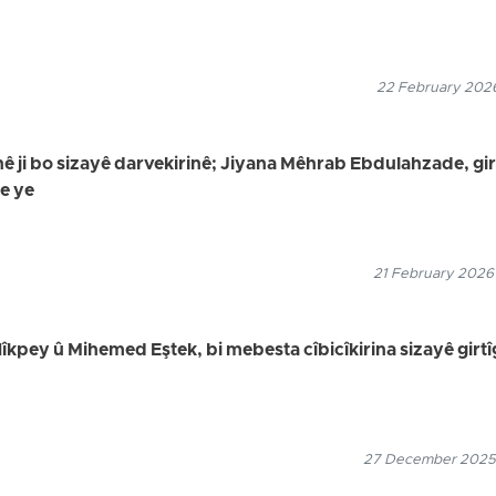
22 February 2026
 ji bo sizayê darvekirinê; Jiyana Mêhrab Ebdulahzade, gir
de ye
21 February 2026
kpey û Mihemed Eştek, bi mebesta cîbicîkirina sizayê girt
27 December 2025