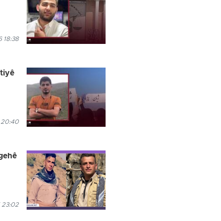
 18:38
tiyê
 20:40
îgehê
 23:02