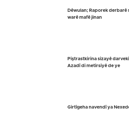
Dêwulan; Raporek derbarê s
warê mafê jinan
Piştrastkirina sizayê darvek
Azadî di metirsiyê de ye
Girtîgeha navendî ya Nexede;