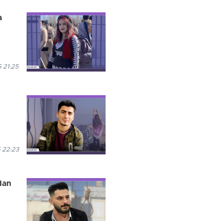
a
 21:25
 22:23
adan