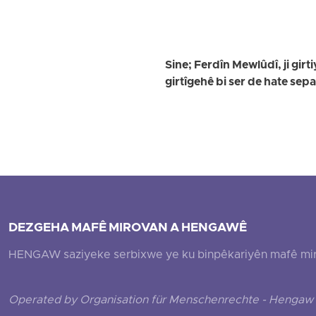
Sine; Ferdîn Mewlûdî, ji girti
girtîgehê bi ser de hate sep
DEZGEHA MAFÊ MIROVAN A HENGAWÊ
HENGAW saziyeke serbixwe ye ku binpêkariyên mafê mirovî
Operated by Organisation für Menschenrechte - Hengaw 