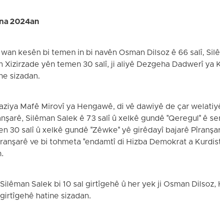
ana 2024an
 wan kesên bi temen in bi navên Osman Dilsoz ê 66 salî, Silê
 Xizirzade yên temen 30 salî, ji aliyê Dezgeha Dadwerî ya K
ine sizadan.
Saziya Mafê Mirovî ya Hengawê, di vê dawiyê de çar welati
ranşarê, Silêman Salek ê 73 salî û xelkê gundê "Qeregul" ê se
 30 salî û xelkê gundê "Zêwke" yê girêdayî bajarê Pîranşarê
anşarê ve bi tohmeta "endamtî di Hizba Demokrat a Kurdistan
n.
Silêman Salek bi 10 sal girtîgehê û her yek ji Osman Dilsoz,
l girtîgehê hatine sizadan.