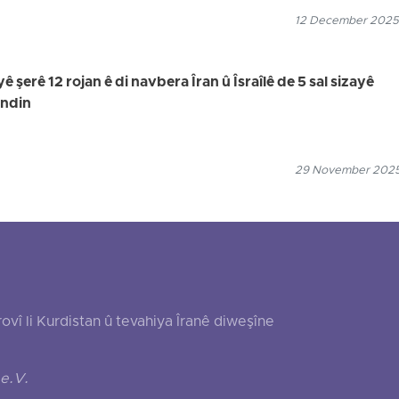
12 December 2025
yê şerê 12 rojan ê di navbera Îran û Îsraîlê de 5 sal sizayê
andin
29 November 2025
 li Kurdistan û tevahiya Îranê diweşîne
e.V.