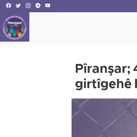
Pîranşar; 
girtîgehê