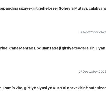
epandina sizayê girtîgehê bi ser Soheyla Mutayî, çalakvan
24 December 2025
irinê; Canê Mehrab Ebdulahzade ji girtiyê tevgera Jin Jiyan
21 December 2025
 Ramîn Zile, girtiyê siyasî yê Kurd bi darvekirinê hate siz