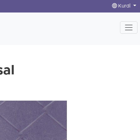
Kurdî
sal