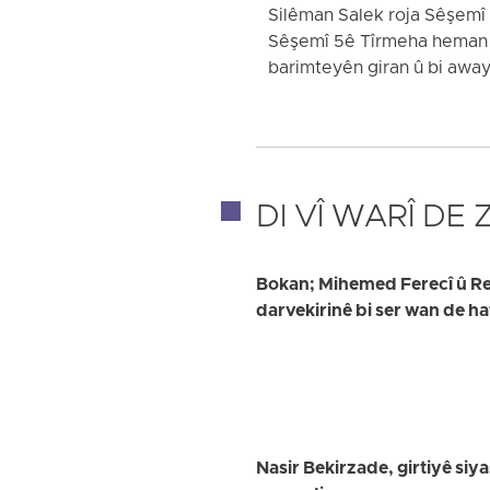
Silêman Salek roja Sêşemî 
Sêşemî 5ê Tîrmeha heman sal
barimteyên giran û bi awa
DI VÎ WARÎ DE
Bokan; Mihemed Ferecî û Reûf
darvekirinê bi ser wan de h
Nasir Bekirzade, girtiyê siya