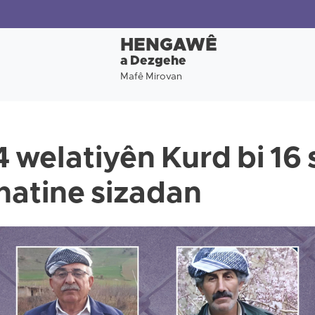
HENGAWÊ
a Dezgehe
Mafê Mirovan
4 welatiyên Kurd bi 16 
 hatine sizadan