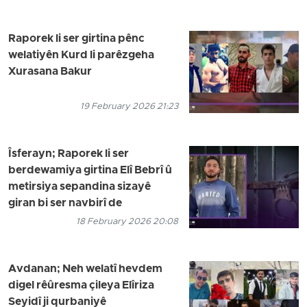
Raporek li ser girtina pênc
welatiyên Kurd li parêzgeha
Xurasana Bakur
19 February 2026 21:23
Îsferayn; Raporek li ser
berdewamiya girtina Elî Bebrî û
metirsiya sepandina sizayê
giran bi ser navbirî de
18 February 2026 20:08
Avdanan; Neh welatî hevdem
digel rêûresma çileya Elîriza
Seyidî ji qurbaniyê