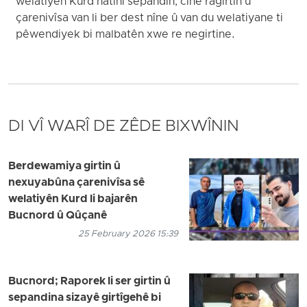
welatiyên Kurd hatinî sepandin, cihê ragirtin û
çarenivîsa van li ber dest nîne û van du welatiyane ti
pêwendiyek bi malbatên xwe re negirtine.
DI VÎ WARÎ DE ZÊDE BIXWÎNIN
Berdewamiya girtin û
nexuyabûna çarenivîsa sê
welatiyên Kurd li bajarên
Bucnord û Qûçanê
25 February 2026 15:39
Bucnord; Raporek li ser girtin û
sepandina sizayê girtîgehê bi