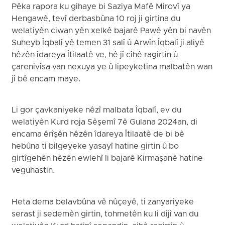
Pêka rapora ku gihaye bi Saziya Mafê Mirovî ya
Hengawê, tevî derbasbûna 10 roj ji girtina du
welatiyên ciwan yên xelkê bajarê Pawê yên bi navên
Suheyb Îqbalî yê temen 31 salî û Arwîn Îqbalî ji aliyê
hêzên îdareya Îtilaatê ve, hê jî cîhê ragirtin û
çarenivîsa van nexuya ye û lipeyketina malbatên wan
jî bê encam maye.
Li gor çavkaniyeke nêzî malbata Îqbalî, ev du
welatiyên Kurd roja Sêşemî 7ê Gulana 2024an, di
encama êrîşên hêzên îdareya Îtilaatê de bi bê
hebûna ti bilgeyeke yasayî hatine girtin û bo
girtîgehên hêzên ewlehî li bajarê Kirmaşanê hatine
veguhastin.
Heta dema belavbûna vê nûçeyê, ti zanyariyeke
serast ji sedemên girtin, tohmetên ku li dijî van du