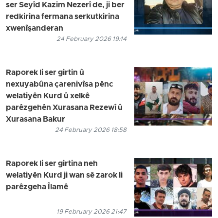
ser Seyîd Kazim Nezerî de, ji ber
redkirina fermana serkutkirina
xwenîşanderan
24 February 2026 19:14
Raporek li ser girtin û
nexuyabûna çarenivîsa pênc
welatiyên Kurd û xelkê
parêzgehên Xurasana Rezewî û
Xurasana Bakur
24 February 2026 18:58
Raporek li ser girtina neh
welatiyên Kurd ji wan sê zarok li
parêzgeha Îlamê
19 February 2026 21:47