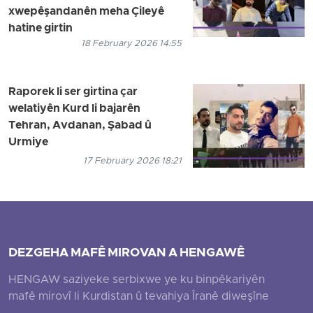
xwepêşandanên meha Çileyê
hatine girtin
18 February 2026 14:55
Raporek li ser girtina çar
welatiyên Kurd li bajarên
Tehran, Avdanan, Şabad û
Urmiye
17 February 2026 18:21
DEZGEHA MAFÊ MIROVAN A HENGAWÊ
HENGAW saziyeke serbixwe ye ku binpêkariyên
mafê mirovî li Kurdistan û tevahiya Îranê diweşîne