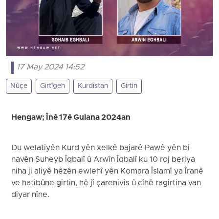
17 May 2024 14:52
Nûçe
Girtîgeh
Kurdistan
Girtin
Hengaw; Înê 17ê Gulana 2024an
Du welatiyên Kurd yên xelkê bajarê Pawê yên bi
navên Suheyb Îqbalî û Arwîn Îqbalî ku 10 roj beriya
niha ji aliyê hêzên ewlehî yên Komara Îslamî ya Îranê
ve hatibûne girtin, hê jî çarenivîs û cîhê ragirtina van
diyar nîne.