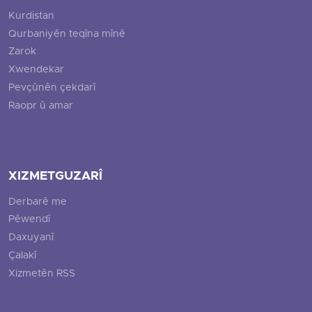
Kurdistan
Qurbaniyên teqîna mînê
Zarok
Xwendekar
Pevçûnên çekdarî
Raopr û amar
XIZMETGUZARÎ
Derbarê me
Pêwendî
Daxuyanî
Çalakî
Xizmetên RSS