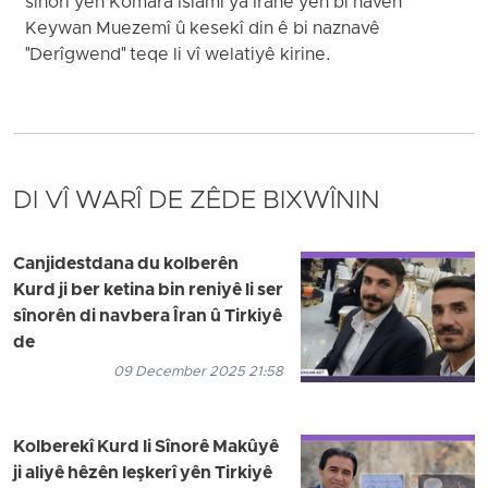
sînorî yên Komara Îslamî ya Îranê yên bi navên
Keywan Muezemî û kesekî din ê bi naznavê
"Derîgwend" teqe li vî welatiyê kirine.
DI VÎ WARÎ DE ZÊDE BIXWÎNIN
Canjidestdana du kolberên
Kurd ji ber ketina bin reniyê li ser
sînorên di navbera Îran û Tirkiyê
de
09 December 2025 21:58
Kolberekî Kurd li Sînorê Makûyê
ji aliyê hêzên leşkerî yên Tirkiyê