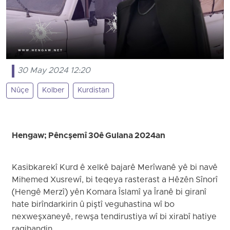
30 May 2024 12:20
Nûçe
Kolber
Kurdistan
Hengaw; Pêncşemî 30ê Gulana 2024an
Kasibkarekî Kurd ê xelkê bajarê Merîwanê yê bi navê
Mihemed Xusrewî, bi teqeya rasterast a Hêzên Sînorî
(Hengê Merzî) yên Komara Îslamî ya Îranê bi giranî
hate birîndarkirin û piştî veguhastina wî bo
nexweşxaneyê, rewşa tendirustiya wî bi xirabî hatiye
ragihandin.