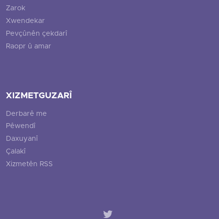
Zarok
Xwendekar
Pevçûnên çekdarî
Raopr û amar
XIZMETGUZARÎ
Derbarê me
Pêwendî
Daxuyanî
Çalakî
Xizmetên RSS