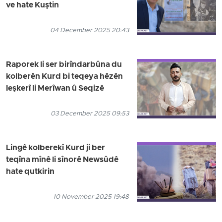
ve hate Kuştin
04 December 2025 20:43
Raporek li ser birîndarbûna du
kolberên Kurd bi teqeya hêzên
leşkerî li Merîwan û Seqizê
03 December 2025 09:53
Lingê kolberekî Kurd ji ber
teqîna mînê li sînorê Newsûdê
hate qutkirin
10 November 2025 19:48