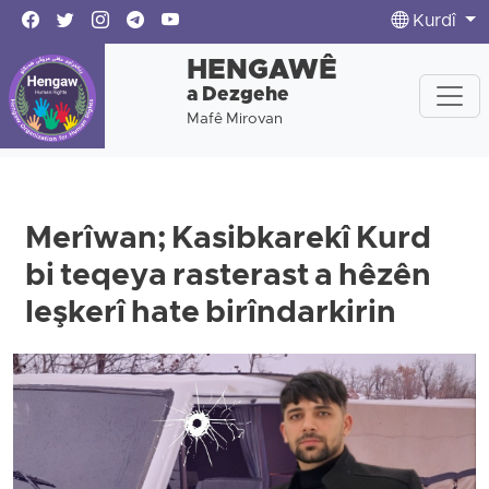
Kurdî
HENGAWÊ
a Dezgehe
Mafê Mirovan
Merîwan; Kasibkarekî Kurd
bi teqeya rasterast a hêzên
leşkerî hate birîndarkirin