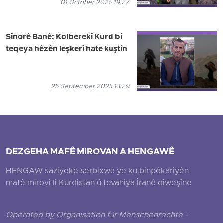
01 October 2025 19:27
Sînorê Banê; Kolberekî Kurd bi
teqeya hêzên leşkerî hate kuştin
25 September 2025 13:29
DEZGEHA MAFÊ MIROVAN A HENGAWÊ
HENGAW saziyeke serbixwe ye ku binpêkariyên
mafê mirovî li Kurdistan û tevahiya Îranê diweşîne
Operated by Organisation für Menschenrechte -