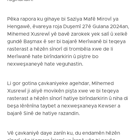
Pêka rapora ku gihaye bi Saziya Mafê Mirovî ya
Hengawê, êvareya roja Duşemî 27ê Gulana 2024an,
Mihemed Xusrewî yê bavê zarokek yek salî û xelkê
gundê Başmax ê ser bi bajarê Merîwanê bi teqeya
rasterast a hêzên sînorî di trombêla xwe de li
Merîwanê hate birîndarkirin û piştre bo
nexweşxaneyê hate veguhastin.
Li gor gotina çavkaniyeke agehdar, Mihemed
Xusrewî ji aliyê movikên pişta xwe ve bi teqeya
rasterast a hêzên sînorî hatiye birîndarkirin û niha di
beşa lêrênîna taybet a nexweşxaneya Kewser a
bajarê Sinê de hatiye razandin.
Vê çavkaniyê daye zanîn ku, du endamên hêzên