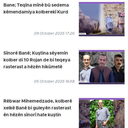
Bane; Teqîna mînê bû sedema
kêmendamiya kolberekî Kurd
09 October 2025 17:26
Sînorê Banê; Kuştina sêyemîn
kolber di 10 Rojan de bi teqeya
rasterast a hêzên hikûmetê
05 October 2025 16:58
Rêbwar Mihemedzade, kolberê
xelkê Banê bi guleyên rasterast
ên hêzên sînorî hate kuştin