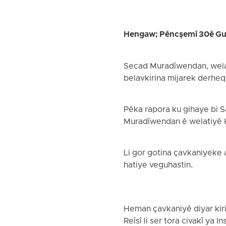
Hengaw; Pêncşemî 30ê Gu
Secad Muradîwendan, welati
belavkirina mijarek derheq 
Pêka rapora ku gihaye bi 
Muradîwendan ê welatiyê Kur
Li gor gotina çavkaniyeke
hatiye veguhastin.
Heman çavkaniyê diyar kiri
Reîsî li ser tora civakî ya 