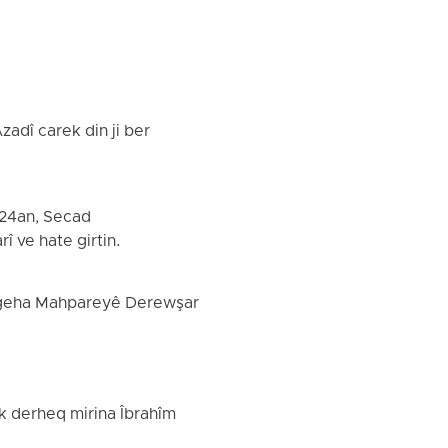
adî carek din ji ber
024an, Secad
î ve hate girtin.
rtîgeha Mahpareyê Derewşar
ek derheq mirina Îbrahîm