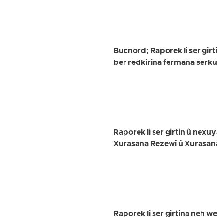
Bucnord; Raporek li ser girt
ber redkirina fermana serk
Raporek li ser girtin û nex
Xurasana Rezewî û Xurasan
Raporek li ser girtina neh w