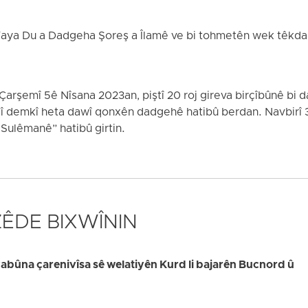
iyê Taya Du a Dadgeha Şoreş a Îlamê ve bi tohmetên wek têkdan
arşemî 5ê Nîsana 2023an, piştî 20 roj gireva birçîbûnê bi 
 demkî heta dawî qonxên dadgehê hatibû berdan. Navbirî 31
 Sulêmanê” hatibû girtin.
 ZÊDE BIXWÎNIN
bûna çarenivîsa sê welatiyên Kurd li bajarên Bucnord û