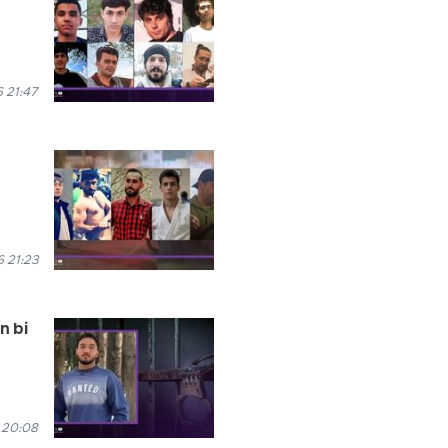
 21:47
 21:23
n bi
 20:08