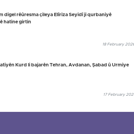
digel rêûresma çileya Elîriza Seyidî ji qurbaniyê
hatine girtin
18 February 2026
welatiyên Kurd li bajarên Tehran, Avdanan, Şabad û Urmiye
17 February 2026