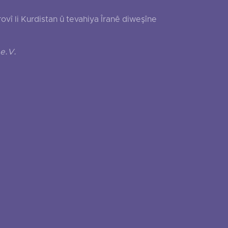
 li Kurdistan û tevahiya Îranê diweşîne
e.V.