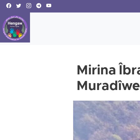
Mirina Îbr
Muradîwen