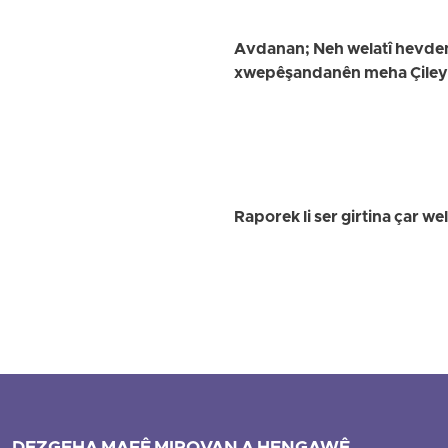
Avdanan; Neh welatî hevdem 
xwepêşandanên meha Çileyê 
Raporek li ser girtina çar 