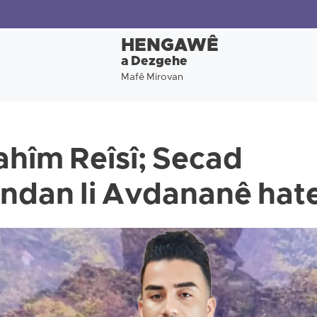
HENGAWÊ
a Dezgehe
Mafê Mirovan
ahîm Reîsî; Secad
dan li Avdananê hate 