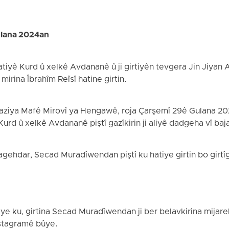
lana 2024an
yê Kurd û xelkê Avdananê û ji girtiyên tevgera Jin Jiyan Az
mirina Îbrahîm Reîsî hatine girtin.
Saziya Mafê Mirovî ya Hengawê, roja Çarşemî 29ê Gulana 2
d û xelkê Avdananê piştî gazîkirin ji aliyê dadgeha vî bajar
 agehdar, Secad Muradîwendan piştî ku hatiye girtin bo gi
ye ku, girtina Secad Muradîwendan ji ber belavkirina mijar
Instagramê bûye.