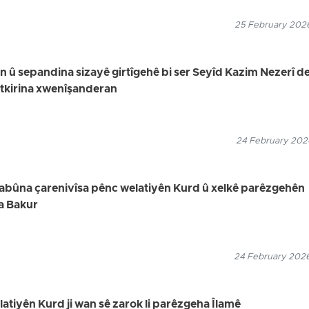
25 February 2026
in û sepandina sizayê girtîgehê bi ser Seyîd Kazim Nezerî de,
utkirina xwenîşanderan
24 February 2026
uyabûna çarenivîsa pênc welatiyên Kurd û xelkê parêzgehên
a Bakur
24 February 2026
elatiyên Kurd ji wan sê zarok li parêzgeha Îlamê