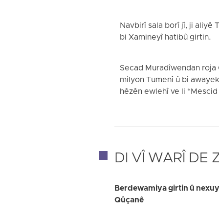
Navbirî sala borî jî, ji al
bi Xamineyî hatibû girtin.
Secad Muradîwendan roja Ç
milyon Tumenî û bi awayekî
hêzên ewlehî ve li “Mescid
DI VÎ WARÎ DE
Berdewamiya girtin û nexuya
Qûçanê