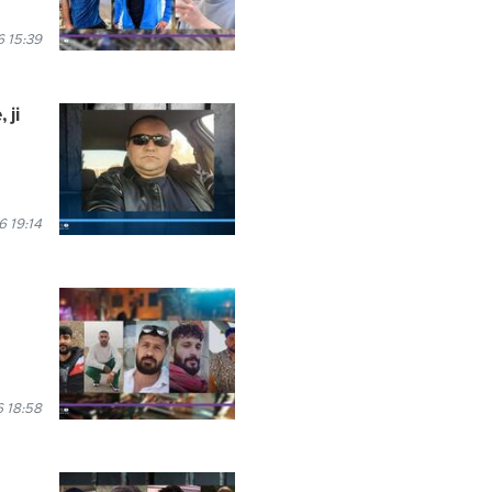
 15:39
 ji
 19:14
 18:58