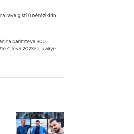
a raya giştî û bêrêzîkirin
danîna barimteya 300
ê Çileya 2023an, ji aliyê