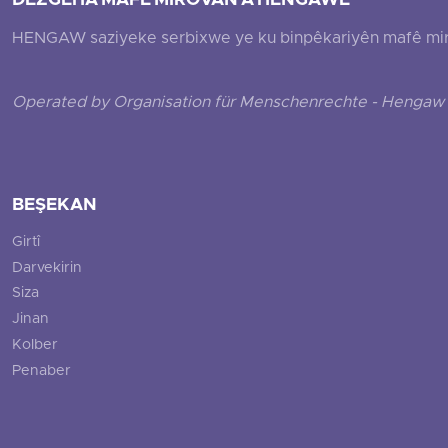
DEZGEHA MAFÊ MIROVAN A HENGAWÊ
HENGAW saziyeke serbixwe ye ku binpêkariyên mafê mirovî
Operated by Organisation für Menschenrechte - Hengaw 
BEŞEKAN
Girtî
Darvekirin
Siza
Jinan
Kolber
Penaber