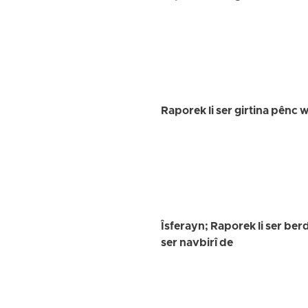
Raporek li ser girtina pênc
Îsferayn; Raporek li ser ber
ser navbirî de