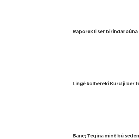
Raporek li ser birîndarbûna
Lingê kolberekî Kurd ji ber 
Bane; Teqîna mînê bû sede