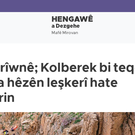
HENGAWÊ
a Dezgehe
Mafê Mirovan
rîwnê; Kolberek bi te
a hêzên leşkerî hate
rin