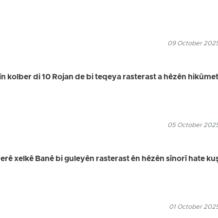
09 October 2025
n kolber di 10 Rojan de bi teqeya rasterast a hêzên hikûme
05 October 2025
 xelkê Banê bi guleyên rasterast ên hêzên sînorî hate kuş
01 October 2025