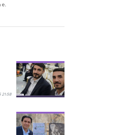
 e.
 21:58