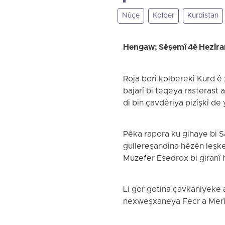
Nûçe
Kolber
Kurdistan
Hengaw; Sêşemî 4ê Hezîr
Roja borî kolberekî Kurd ê
bajarî bi teqeya rasterast a
di bin çavdêriya pizîşkî de 
Pêka rapora ku gihaye bi 
gullereşandina hêzên leşker
Muzefer Esedrox bi giranî h
Li gor gotina çavkaniyeke a
nexweşxaneya Fecr a Merîwa