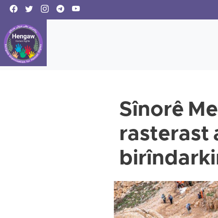
Sînorê Me
rasterast 
birîndarki