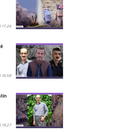
 17:26
tê
 16:58
tin
 19:27