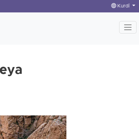
Kurdî
qeya