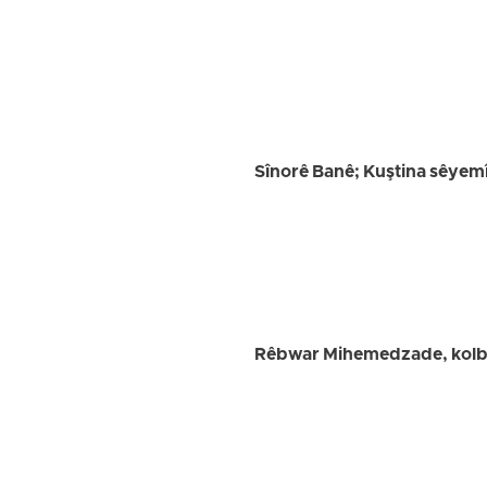
Sînorê Banê; Kuştina sêyemî
Rêbwar Mihemedzade, kolberê