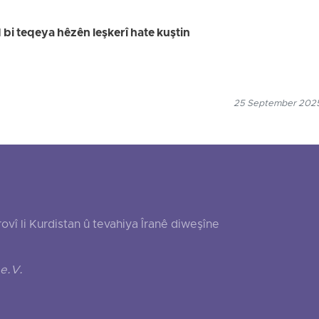
bi teqeya hêzên leşkerî hate kuştin
25 September 2025
 li Kurdistan û tevahiya Îranê diweşîne
e.V.