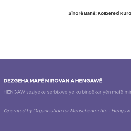
Sînorê Banê; Kolberekî Kurd 
DEZGEHA MAFÊ MIROVAN A HENGAWÊ
HENGAW saziyeke serbixwe ye ku binpêkariyên mafê mirovî
Operated by Organisation für Menschenrechte - Hengaw 