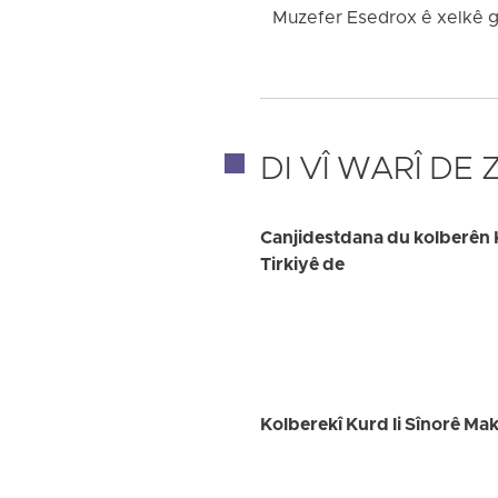
Muzefer Esedrox ê xelkê g
DI VÎ WARÎ DE
Canjidestdana du kolberên Ku
Tirkiyê de
Kolberekî Kurd li Sînorê Makû