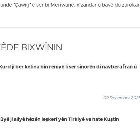
undê "Çawig" ê ser bi Merîwanê, xîzandar û bavê du zarokan
 ZÊDE BIXWÎNIN
rd ji ber ketina bin reniyê li ser sînorên di navbera Îran û
09 December 2025
yê ji aliyê hêzên leşkerî yên Tirkiyê ve hate Kuştin