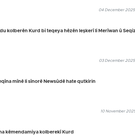
04 December 2025
 du kolberên Kurd bi teqeya hêzên leşkerî li Merîwan û Seqi
03 December 2025
teqîna mînê li sînorê Newsûdê hate qutkirin
10 November 2025
ma kêmendamiya kolberekî Kurd