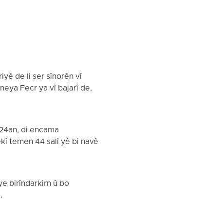
ê de li ser sînorên vî
aneya Fecr ya vî bajarî de,
024an, di encama
ekî temen 44 salî yê bi navê
ye birîndarkirn û bo
.