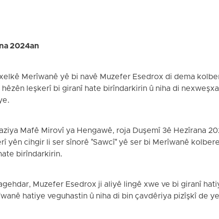
ana 2024an
 xelkê Merîwanê yê bi navê Muzefer Esedrox di dema kolberiy
 hêzên leşkerî bi giranî hate birîndarkirin û niha di nexweşx
ye.
Saziya Mafê Mirovî ya Hengawê, roja Duşemî 3ê Hezîrana 2
î yên cihgir li ser sînorê "Sawcî" yê ser bi Merîwanê kolber
ate birîndarkirin.
gehdar, Muzefer Esedrox ji aliyê lingê xwe ve bi giranî hati
nê hatiye veguhastin û niha di bin çavdêriya pizîşkî de ye