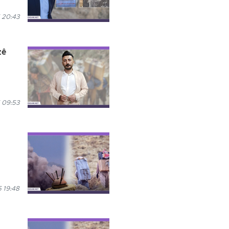
 20:43
zê
 09:53
 19:48