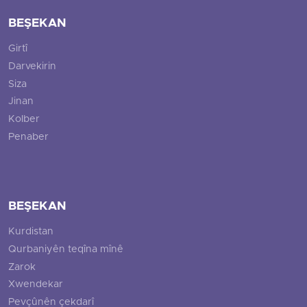
BEŞEKAN
Girtî
Darvekirin
Siza
Jinan
Kolber
Penaber
BEŞEKAN
Kurdistan
Qurbaniyên teqîna mînê
Zarok
Xwendekar
Pevçûnên çekdarî