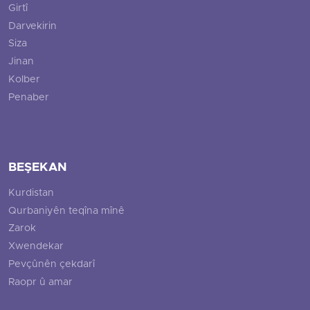
Girtî
Darvekirin
Siza
Jinan
Kolber
Penaber
BEŞEKAN
Kurdistan
Qurbaniyên teqîna mînê
Zarok
Xwendekar
Pevçûnên çekdarî
Raopr û amar