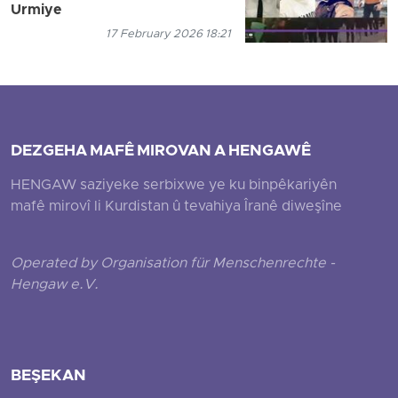
Urmiye
17 February 2026 18:21
DEZGEHA MAFÊ MIROVAN A HENGAWÊ
HENGAW saziyeke serbixwe ye ku binpêkariyên
mafê mirovî li Kurdistan û tevahiya Îranê diweşîne
Operated by Organisation für Menschenrechte -
Hengaw e.V.
BEŞEKAN