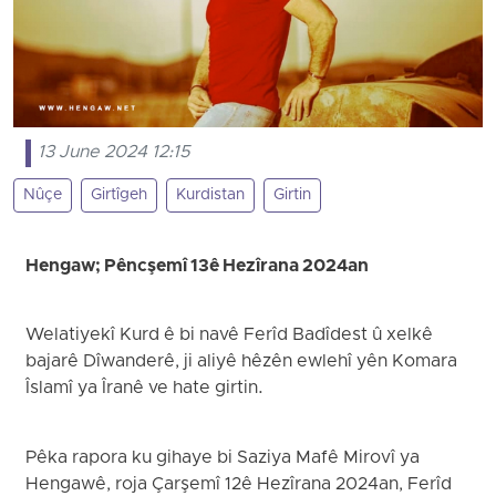
13 June 2024 12:15
Nûçe
Girtîgeh
Kurdistan
Girtin
Hengaw; Pêncşemî 13ê Hezîrana 2024an
Welatiyekî Kurd ê bi navê Ferîd Badîdest û xelkê
bajarê Dîwanderê, ji aliyê hêzên ewlehî yên Komara
Îslamî ya Îranê ve hate girtin.
Pêka rapora ku gihaye bi Saziya Mafê Mirovî ya
Hengawê, roja Çarşemî 12ê Hezîrana 2024an, Ferîd