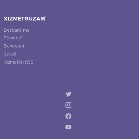
XIZMETGUZARÎ
Derbarê me
Pêwendî
Daxuyanî
Çalakî
Xizmetên RSS