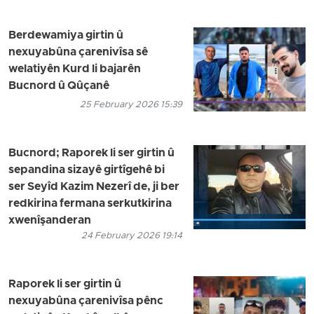
Berdewamiya girtin û
nexuyabûna çarenivîsa sê
welatiyên Kurd li bajarên
Bucnord û Qûçanê
25 February 2026 15:39
Bucnord; Raporek li ser girtin û
sepandina sizayê girtîgehê bi
ser Seyîd Kazim Nezerî de, ji ber
redkirina fermana serkutkirina
xwenîşanderan
24 February 2026 19:14
Raporek li ser girtin û
nexuyabûna çarenivîsa pênc