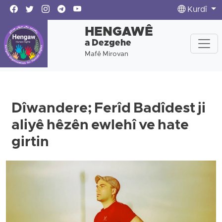
Kurdî
HENGAWÊ
a Dezgehe
Mafê Mirovan
Dîwandere; Ferîd Badîdest ji
aliyê hêzên ewlehî ve hate
girtin