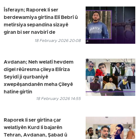
Îsferayn; Raporek li ser
berdewamiya girtina Elî Bebrî û
metirsiya sepandina sizayê
giran bi ser navbirî de
18 February 2026 20:08
Avdanan; Neh welatî hevdem
digel rêûresma çileya Elîriza
Seyidî ji qurbaniyê
xwepêşandanên meha Çileyê
hatine girtin
18 February 2026 14:55
Raporek li ser girtina çar
welatiyên Kurd li bajarên
Tehran, Avdanan, Şabad û