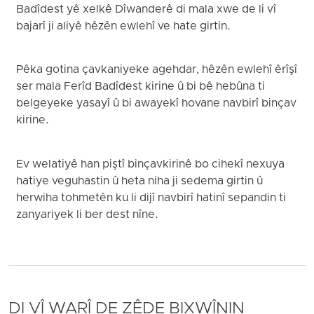
Badîdest yê xelkê Dîwanderê di mala xwe de li vî
bajarî ji aliyê hêzên ewlehî ve hate girtin.
Pêka gotina çavkaniyeke agehdar, hêzên ewlehî êrîşî
ser mala Ferîd Badîdest kirine û bi bê hebûna ti
belgeyeke yasayî û bi awayekî hovane navbirî binçav
kirine.
Ev welatiyê han piştî binçavkirinê bo cihekî nexuya
hatiye veguhastin û heta niha ji sedema girtin û
herwiha tohmetên ku li dijî navbirî hatinî sepandin ti
zanyariyek li ber dest nîne.
DI VÎ WARÎ DE ZÊDE BIXWÎNIN