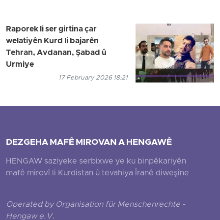
Raporek li ser girtina çar
welatiyên Kurd li bajarên
Tehran, Avdanan, Şabad û
Urmiye
17 February 2026 18:21
DEZGEHA MAFÊ MIROVAN A HENGAWÊ
HENGAW saziyeke serbixwe ye ku binpêkariyên
mafê mirovî li Kurdistan û tevahiya Îranê diweşîne
Operated by Organisation für Menschenrechte -
Hengaw e.V.