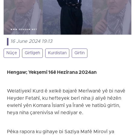
16 June 2024 19:13
Nûçe
Girtîgeh
Kurdistan
Girtin
Hengaw; Yekşemî 16ê Hezîrana 2024an
Welatiyekî Kurd ê xelkê bajarê Merîwanê yê bi navê
Heyder Fetahî, ku hefteyek berî niha ji aliyê hêzên
ewlehî yên Komara Îslamî ya Îranê ve hatibû girtin,
heya niha çarenivîsa wî nediyar e.
Pêka rapora ku gihaye bi Saziya Mafê Mirovî ya