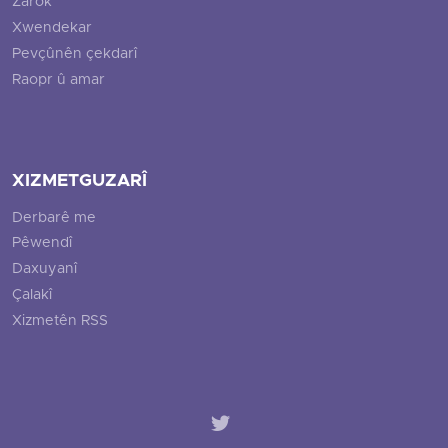
Zarok
Xwendekar
Pevçûnên çekdarî
Raopr û amar
XIZMETGUZARÎ
Derbarê me
Pêwendî
Daxuyanî
Çalakî
Xizmetên RSS