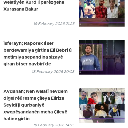
welatiyên Kurd li parêzgeha
Xurasana Bakur
19 February 2026 21:23
Îsferayn; Raporek li ser
berdewamiya girtina Elî Bebrî û
metirsiya sepandina sizayê
giran bi ser navbirî de
18 February 2026 20:08
Avdanan; Neh welatî hevdem
digel rêûresma çileya Elîriza
Seyidî ji qurbaniyê
xwepêşandanên meha Çileyê
hatine girtin
18 February 2026 14:55