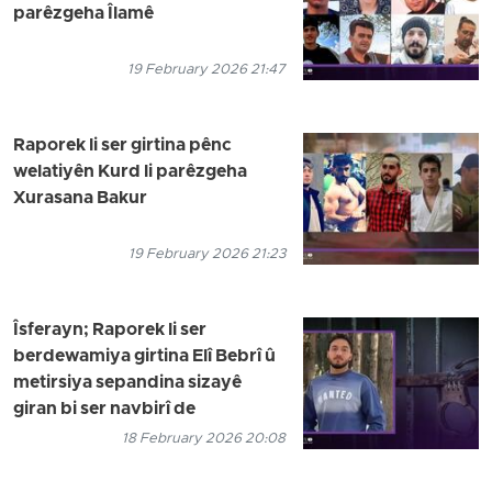
parêzgeha Îlamê
19 February 2026 21:47
Raporek li ser girtina pênc
welatiyên Kurd li parêzgeha
Xurasana Bakur
19 February 2026 21:23
Îsferayn; Raporek li ser
berdewamiya girtina Elî Bebrî û
metirsiya sepandina sizayê
giran bi ser navbirî de
18 February 2026 20:08