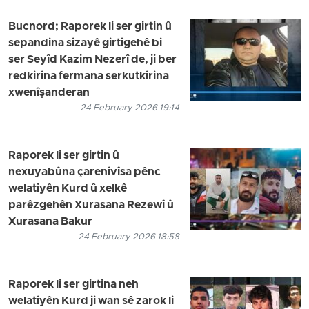
Bucnord; Raporek li ser girtin û
sepandina sizayê girtîgehê bi
ser Seyîd Kazim Nezerî de, ji ber
redkirina fermana serkutkirina
xwenîşanderan
24 February 2026 19:14
Raporek li ser girtin û
nexuyabûna çarenivîsa pênc
welatiyên Kurd û xelkê
parêzgehên Xurasana Rezewî û
Xurasana Bakur
24 February 2026 18:58
Raporek li ser girtina neh
welatiyên Kurd ji wan sê zarok li