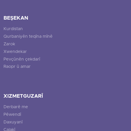
BEŞEKAN
Kurdistan
Qurbaniyên teqîna mînê
Zarok
Xwendekar
Pevçûnên çekdarî
Raopr û amar
XIZMETGUZARÎ
Derbarê me
Pêwendî
Daxuyanî
Çalakî