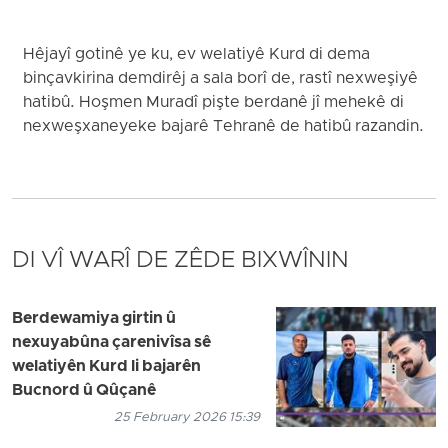
Hêjayî gotinê ye ku, ev welatiyê Kurd di dema
binçavkirina demdirêj a sala borî de, rastî nexweşiyê
hatibû. Hoşmen Muradî pişte berdanê jî mehekê di
nexweşxaneyeke bajarê Tehranê de hatibû razandin.
DI VÎ WARÎ DE ZÊDE BIXWÎNIN
Berdewamiya girtin û
nexuyabûna çarenivîsa sê
welatiyên Kurd li bajarên
Bucnord û Qûçanê
25 February 2026 15:39