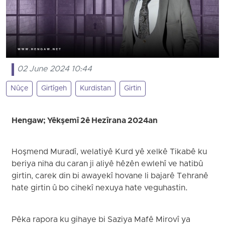
02 June 2024 10:44
Nûçe
Girtîgeh
Kurdistan
Girtin
Hengaw; Yêkşemî 2ê Hezîrana 2024an
Hoşmend Muradî, welatiyê Kurd yê xelkê Tikabê ku
beriya niha du caran ji aliyê hêzên ewlehî ve hatibû
girtin, carek din bi awayekî hovane li bajarê Tehranê
hate girtin û bo cihekî nexuya hate veguhastin.
Pêka rapora ku gihaye bi Saziya Mafê Mirovî ya