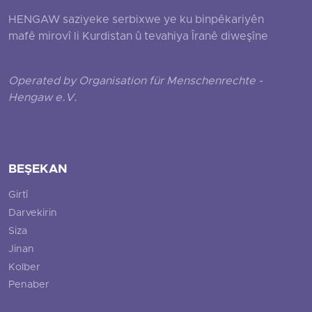
HENGAW saziyeke serbixwe ye ku binpêkariyên
mafê mirovî li Kurdistan û tevahiya Îranê diweşîne
Operated by Organisation für Menschenrechte -
Hengaw e.V.
BEŞEKAN
Girtî
Darvekirin
Siza
Jinan
Kolber
Penaber