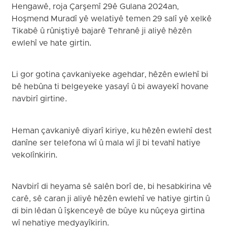
Hengawê, roja Çarşemî 29ê Gulana 2024an,
Hoşmend Muradî yê welatiyê temen 29 salî yê xelkê
Tikabê û rûniştiyê bajarê Tehranê ji aliyê hêzên
ewlehî ve hate girtin.
Li gor gotina çavkaniyeke agehdar, hêzên ewlehî bi
bê hebûna ti belgeyeke yasayî û bi awayekî hovane
navbirî girtine.
Heman çavkaniyê diyarî kiriye, ku hêzên ewlehî dest
danîne ser telefona wî û mala wî jî bi tevahî hatiye
vekolînkirin.
Navbirî di heyama sê salên borî de, bi hesabkirina vê
carê, sê caran ji aliyê hêzên ewlehî ve hatiye girtin û
di bin lêdan û îşkenceyê de bûye ku nûçeya girtina
wî nehatiye medyayîkirin.