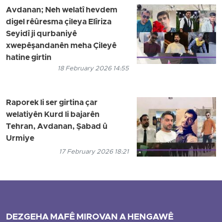
Avdanan; Neh welatî hevdem
digel rêûresma çileya Elîriza
Seyidî ji qurbaniyê
xwepêşandanên meha Çileyê
hatine girtin
18 February 2026 14:55
Raporek li ser girtina çar
welatiyên Kurd li bajarên
Tehran, Avdanan, Şabad û
Urmiye
17 February 2026 18:21
DEZGEHA MAFÊ MIROVAN A HENGAWÊ