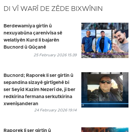
DI VÎ WARÎ DE ZÊDE BIXWÎNIN
Berdewamiya girtin û
nexuyabûna çarenivîsa sê
welatiyên Kurd li bajarên
Bucnord û Qûçanê
25 February 2026 15:39
Bucnord; Raporek li ser girtin û
sepandina sizayê girtîgehê bi
ser Seyîd Kazim Nezerî de, ji ber
redkirina fermana serkutkirina
xwenîşanderan
24 February 2026 19:14
Raporek li ser girtin û