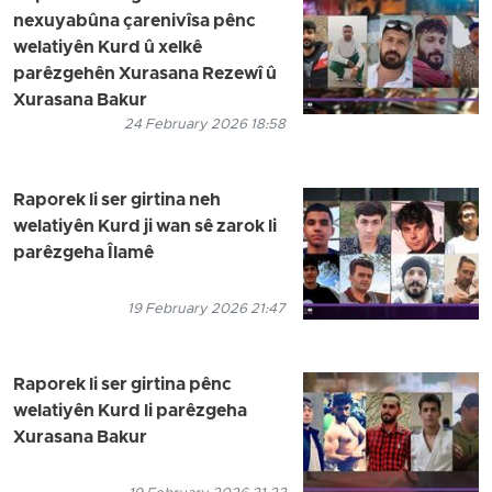
nexuyabûna çarenivîsa pênc
welatiyên Kurd û xelkê
parêzgehên Xurasana Rezewî û
Xurasana Bakur
24 February 2026 18:58
Raporek li ser girtina neh
welatiyên Kurd ji wan sê zarok li
parêzgeha Îlamê
19 February 2026 21:47
Raporek li ser girtina pênc
welatiyên Kurd li parêzgeha
Xurasana Bakur