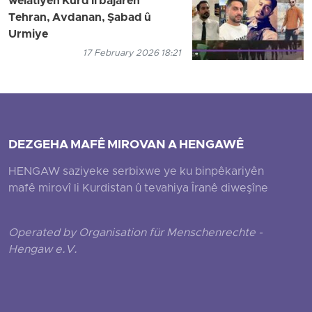
welatiyên Kurd li bajarên
Tehran, Avdanan, Şabad û
Urmiye
17 February 2026 18:21
DEZGEHA MAFÊ MIROVAN A HENGAWÊ
HENGAW saziyeke serbixwe ye ku binpêkariyên
mafê mirovî li Kurdistan û tevahiya Îranê diweşîne
Operated by Organisation für Menschenrechte -
Hengaw e.V.