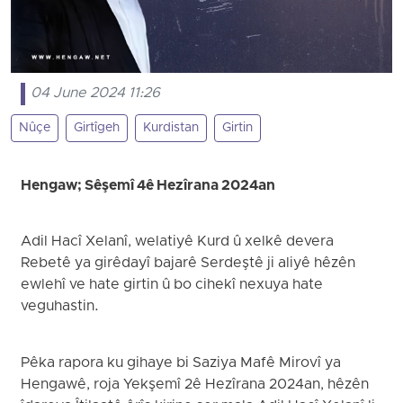
04 June 2024 11:26
Nûçe
Girtîgeh
Kurdistan
Girtin
Hengaw; Sêşemî 4ê Hezîrana 2024an
Adil Hacî Xelanî, welatiyê Kurd û xelkê devera
Rebetê ya girêdayî bajarê Serdeştê ji aliyê hêzên
ewlehî ve hate girtin û bo cihekî nexuya hate
veguhastin.
Pêka rapora ku gihaye bi Saziya Mafê Mirovî ya
Hengawê, roja Yekşemî 2ê Hezîrana 2024an, hêzên