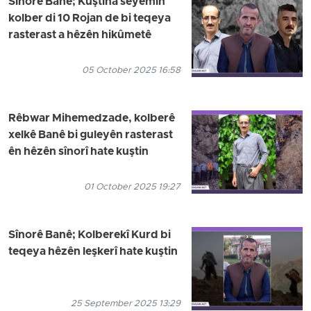
Sînorê Banê; Kuştina sêyemîn
kolber di 10 Rojan de bi teqeya
rasterast a hêzên hikûmetê
05 October 2025 16:58
Rêbwar Mihemedzade, kolberê
xelkê Banê bi guleyên rasterast
ên hêzên sînorî hate kuştin
01 October 2025 19:27
Sînorê Banê; Kolberekî Kurd bi
teqeya hêzên leşkerî hate kuştin
25 September 2025 13:29