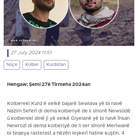
27 July 2024 11:51
Nûçe
Kolber
Kurdistan
Hengaw; Şemî 27ê Tîrmeha 2024an
Kolberekî Kurd ê xelkê bajarê Sewlava yê bi navê
Nazim Seferî di dema kolberiyê de li sînorê Newsûdê
û kolberekî dinê jî yê xelkê Giyelanê yê bi navê Îhsan
Newrozî di dema kolberiyê de li ser sînorê Merîwanê
bi teqeya rasterast a hêzên leşkerî hatine kuştin. 4