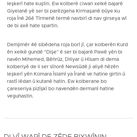
leşkerî hate kuştin. Ew kolberê ciwan xelkê bajarê
Giyelanê yê ser bi parêzgeha Kirmaşanê bûye ku
roja Înê 26ê Tîrmehê termê navbirî di nav girseya wî
de bi axê hate spartin.
Demjimêr 4ê sibêdeha roja borî jî, çar kolberên Kurd
ên xelkê gundê “Dişe” ê ser bi bajarê Pawê yên bi
navên Mihemed, Bêhrûz, Diliyar û Hîsam di dema
kolberiyê de li ser sînorê Newsûdê ji aliyê hêzên
leşkerî yên Komara Îslamî ya Îranê ve hatine girtin û
rastî lêdan û kutanê hatin. Ew kolberane bo
çareseriya pizîşkî bo navendên dermanî hatine
veguhastin.