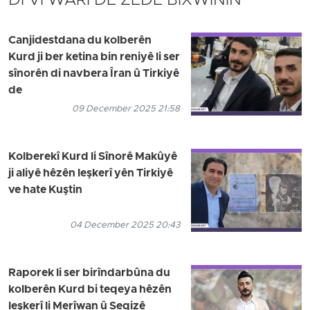
DI VÎ WARÎ DE ZÊDE BIXWÎNIN
Canjidestdana du kolberên
Kurd ji ber ketina bin reniyê li ser
sînorên di navbera Îran û Tirkiyê
de
09 December 2025 21:58
Kolberekî Kurd li Sînorê Makûyê
ji aliyê hêzên leşkerî yên Tirkiyê
ve hate Kuştin
04 December 2025 20:43
Raporek li ser birîndarbûna du
kolberên Kurd bi teqeya hêzên
leşkerî li Merîwan û Seqizê