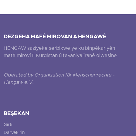
DEZGEHA MAFÊ MIROVAN A HENGAWÊ
HENGAW saziyeke serbixwe ye ku binpêkariyên
mafê mirovî li Kurdistan û tevahiya Îranê diweşîne
Operated by Organisation für Menschenrechte -
Hengaw e.V.
BEŞEKAN
Girtî
Darvekirin