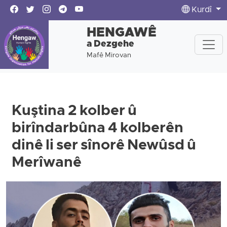
Kurdî
HENGAWÊ
a Dezgehe
Mafê Mirovan
Kuştina 2 kolber û
birîndarbûna 4 kolberên
dinê li ser sînorê Newûsd û
Merîwanê