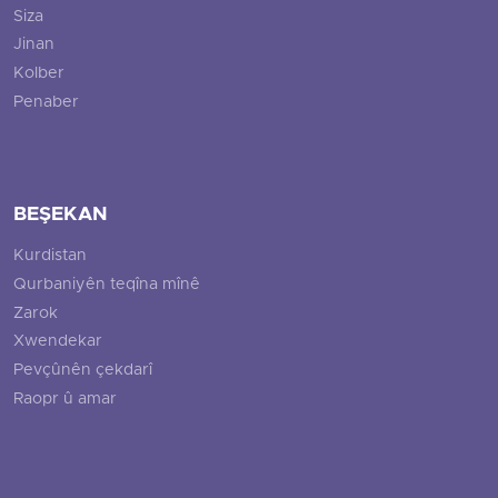
Siza
Jinan
Kolber
Penaber
BEŞEKAN
Kurdistan
Qurbaniyên teqîna mînê
Zarok
Xwendekar
Pevçûnên çekdarî
Raopr û amar