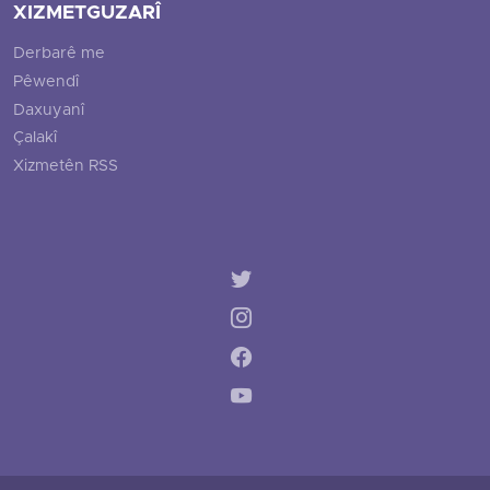
XIZMETGUZARÎ
Derbarê me
Pêwendî
Daxuyanî
Çalakî
Xizmetên RSS