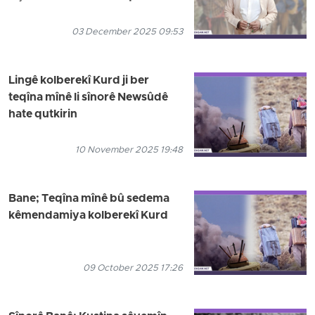
03 December 2025 09:53
Lingê kolberekî Kurd ji ber
teqîna mînê li sînorê Newsûdê
hate qutkirin
10 November 2025 19:48
Bane; Teqîna mînê bû sedema
kêmendamiya kolberekî Kurd
09 October 2025 17:26