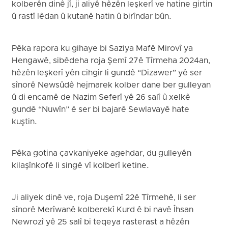
kolberên dinê jî, ji aliyê hêzên leşkerî ve hatine girtin
û rastî lêdan û kutanê hatin û birîndar bûn.
Pêka rapora ku gihaye bi Saziya Mafê Mirovî ya
Hengawê, sibêdeha roja Şemî 27ê Tîrmeha 2024an,
hêzên leşkerî yên cihgir li gundê “Dizawer” yê ser
sînorê Newsûdê hejmarek kolber dane ber gulleyan
û di encamê de Nazim Seferî yê 26 salî û xelkê
gundê “Nuwîn” ê ser bi bajarê Sewlavayê hate
kuştin.
Pêka gotina çavkaniyeke agehdar, du gulleyên
kilaşînkofê li singê vî kolberî ketine.
Ji aliyek dinê ve, roja Duşemî 22ê Tîrmehê, li ser
sînorê Merîwanê kolberekî Kurd ê bi navê Îhsan
Newrozî yê 25 salî bi teqeya rasterast a hêzên