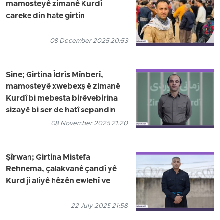
mamosteyê zimanê Kurdî
careke din hate girtin
08 December 2025 20:53
Sine; Girtina Îdrîs Mînberî,
mamosteyê xwebexş ê zimanê
Kurdî bi mebesta birêvebirina
sizayê bi ser de hatî sepandin
08 November 2025 21:20
Şîrwan; Girtina Mistefa
Rehnema, çalakvanê çandî yê
Kurd ji aliyê hêzên ewlehî ve
22 July 2025 21:58