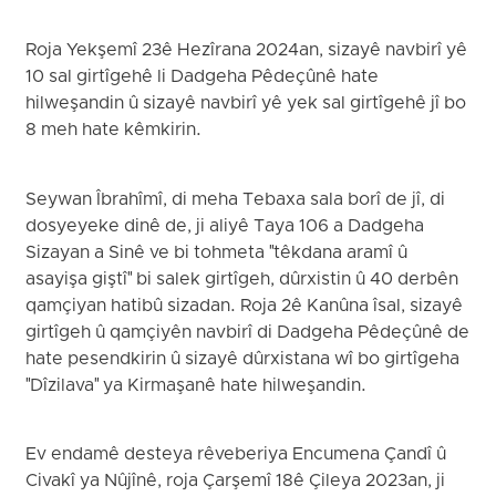
Roja Yekşemî 23ê Hezîrana 2024an, sizayê navbirî yê
10 sal girtîgehê li Dadgeha Pêdeçûnê hate
hilweşandin û sizayê navbirî yê yek sal girtîgehê jî bo
8 meh hate kêmkirin.
Seywan Îbrahîmî, di meha Tebaxa sala borî de jî, di
dosyeyeke dinê de, ji aliyê Taya 106 a Dadgeha
Sizayan a Sinê ve bi tohmeta "têkdana aramî û
asayişa giştî" bi salek girtîgeh, dûrxistin û 40 derbên
qamçiyan hatibû sizadan. Roja 2ê Kanûna îsal, sizayê
girtîgeh û qamçiyên navbirî di Dadgeha Pêdeçûnê de
hate pesendkirin û sizayê dûrxistana wî bo girtîgeha
"Dîzilava" ya Kirmaşanê hate hilweşandin.
Ev endamê desteya rêveberiya Encumena Çandî û
Civakî ya Nûjînê, roja Çarşemî 18ê Çileya 2023an, ji