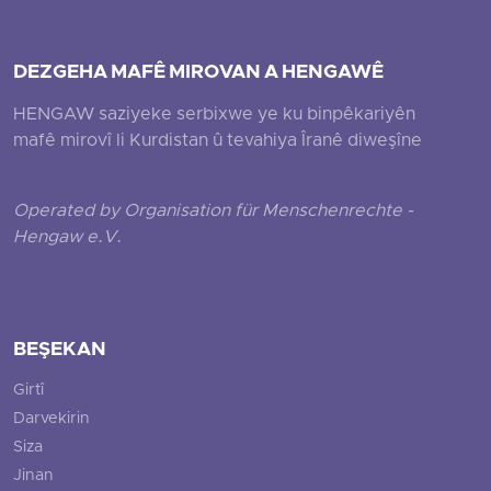
DEZGEHA MAFÊ MIROVAN A HENGAWÊ
HENGAW saziyeke serbixwe ye ku binpêkariyên
mafê mirovî li Kurdistan û tevahiya Îranê diweşîne
Operated by Organisation für Menschenrechte -
Hengaw e.V.
BEŞEKAN
Girtî
Darvekirin
Siza
Jinan