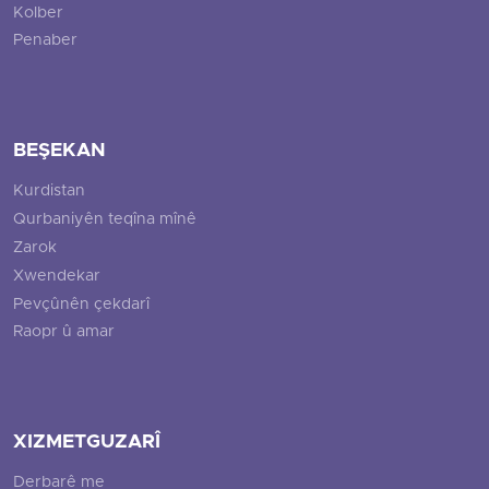
Kolber
Penaber
BEŞEKAN
Kurdistan
Qurbaniyên teqîna mînê
Zarok
Xwendekar
Pevçûnên çekdarî
Raopr û amar
XIZMETGUZARÎ
Derbarê me