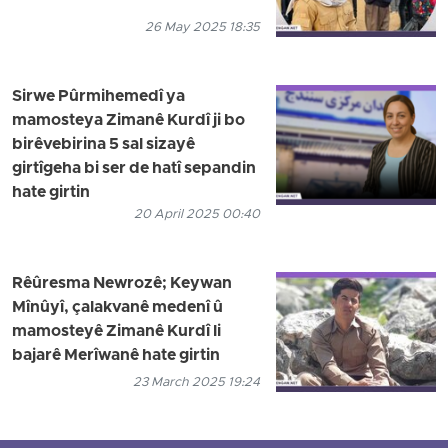
26 May 2025 18:35
Sirwe Pûrmihemedî ya
mamosteya Zimanê Kurdî ji bo
birêvebirina 5 sal sizayê
girtîgeha bi ser de hatî sepandin
hate girtin
20 April 2025 00:40
Rêûresma Newrozê; Keywan
Mînûyî, çalakvanê medenî û
mamosteyê Zimanê Kurdî li
bajarê Merîwanê hate girtin
23 March 2025 19:24