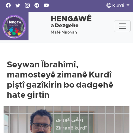
Kurdî
HENGAWÊ
a Dezgehe
Mafê Mirovan
Seywan Îbrahîmî,
mamosteyê zimanê Kurdî
piştî gazîkirin bo dadgehê
hate girtin