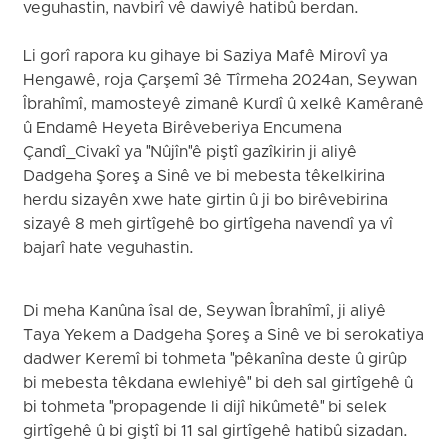
veguhastin, navbirî vê dawiyê hatibû berdan.
Li gorî rapora ku gihaye bi Saziya Mafê Mirovî ya
Hengawê, roja Çarşemî 3ê Tîrmeha 2024an, Seywan
Îbrahîmî, mamosteyê zimanê Kurdî û xelkê Kamêranê
û Endamê Heyeta Birêveberiya Encumena
Çandî_Civakî ya "Nûjîn"ê piştî gazîkirin ji aliyê
Dadgeha Şoreş a Sinê ve bi mebesta têkelkirina
herdu sizayên xwe hate girtin û ji bo birêvebirina
sizayê 8 meh girtîgehê bo girtîgeha navendî ya vî
bajarî hate veguhastin.
Di meha Kanûna îsal de, Seywan Îbrahîmî, ji aliyê
Taya Yekem a Dadgeha Şoreş a Sinê ve bi serokatiya
dadwer Keremî bi tohmeta "pêkanîna deste û girûp
bi mebesta têkdana ewlehiyê" bi deh sal girtîgehê û
bi tohmeta "propagende li dijî hikûmetê" bi selek
girtîgehê û bi giştî bi 11 sal girtîgehê hatibû sizadan.