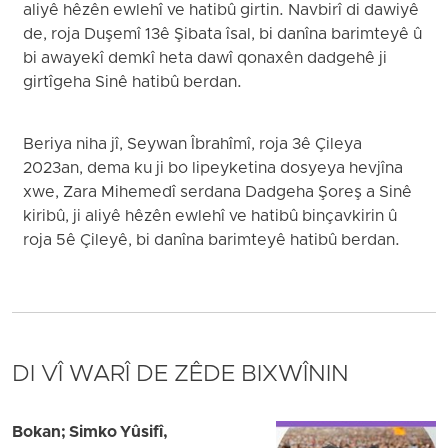
aliyê hêzên ewlehî ve hatibû girtin. Navbirî di dawiyê
de, roja Duşemî 13ê Şibata îsal, bi danîna barimteyê û
bi awayekî demkî heta dawî qonaxên dadgehê ji
girtîgeha Sinê hatibû berdan.
Beriya niha jî, Seywan Îbrahîmî, roja 3ê Çileya
2023an, dema ku ji bo lipeyketina dosyeya hevjîna
xwe, Zara Mihemedî serdana Dadgeha Şoreş a Sinê
kiribû, ji aliyê hêzên ewlehî ve hatibû binçavkirin û
roja 5ê Çileyê, bi danîna barimteyê hatibû berdan.
DI VÎ WARÎ DE ZÊDE BIXWÎNIN
Bokan; Simko Yûsifî,