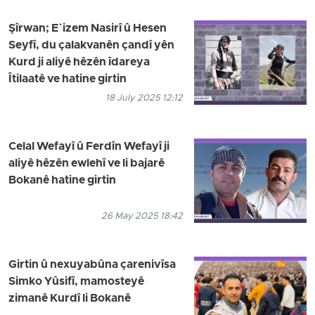
Şîrwan; E`izem Nasirî û Hesen
Seyfî, du çalakvanên çandî yên
Kurd ji aliyê hêzên îdareya
Îtilaatê ve hatine girtin
18 July 2025 12:12
Celal Wefayî û Ferdîn Wefayî ji
aliyê hêzên ewlehî ve li bajarê
Bokanê hatine girtin
26 May 2025 18:42
Girtin û nexuyabûna çarenivîsa
Simko Yûsifî, mamosteyê
zimanê Kurdî li Bokanê