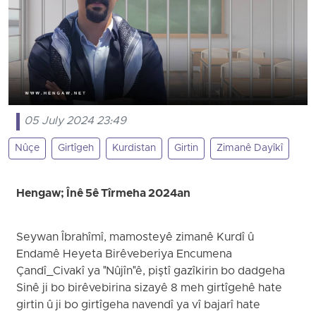
05 July 2024 23:49
Nûçe
Girtîgeh
Kurdistan
Girtin
Zimanê Dayîkî
Hengaw; Înê 5ê Tîrmeha 2024an
Seywan Îbrahîmî, mamosteyê zimanê Kurdî û
Endamê Heyeta Birêveberiya Encumena
Çandî_Civakî ya "Nûjîn"ê, piştî gazîkirin bo dadgeha
Sinê ji bo birêvebirina sizayê 8 meh girtîgehê hate
girtin û ji bo girtîgeha navendî ya vî bajarî hate