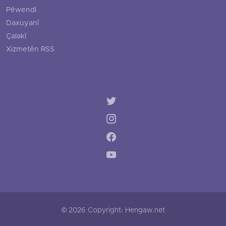
Pêwendî
Daxuyanî
Çalakî
Xizmetên RSS
© 2026 Copyright: Hengaw.net