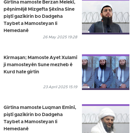
Girtina mamoste Berzan Melekî,
pêşnimêjê Mizgefta Şêxîna Sine
piştî gazîkirin bo Dadgeha
Taybet a Mamosteyan li
Hemedanê
26 May 2025 19:28
Kirmaşan; Mamoste Ayet Xulamî
ji mamosteyên Sune mezheb ê
Kurd hate girtin
23 April 2025 15:19
Girtina mamoste Luqman Emînî,
piştî gazîkirin bo Dadgeha
Taybet a Mamosteyan li
Hemedanê