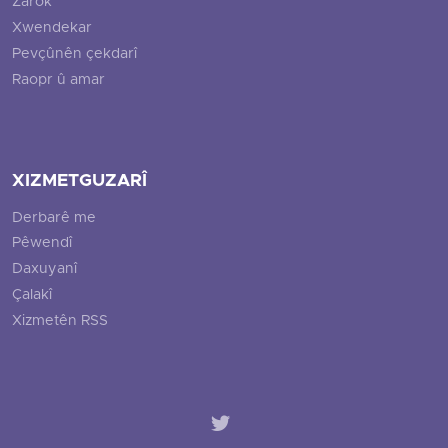
Zarok
Xwendekar
Pevçûnên çekdarî
Raopr û amar
XIZMETGUZARÎ
Derbarê me
Pêwendî
Daxuyanî
Çalakî
Xizmetên RSS