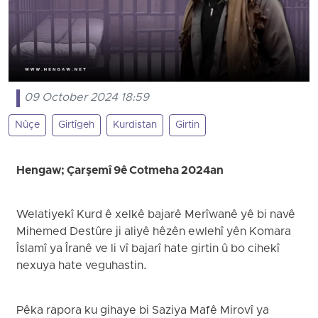
09 October 2024 18:59
Nûçe
Girtîgeh
Kurdistan
Girtin
Hengaw; Çarşemî 9ê Cotmeha 2024an
Welatiyekî Kurd ê xelkê bajarê Merîwanê yê bi navê
Mihemed Destûre ji aliyê hêzên ewlehî yên Komara
Îslamî ya Îranê ve li vî bajarî hate girtin û bo cihekî
nexuya hate veguhastin.
Pêka rapora ku gihaye bi Saziya Mafê Mirovî ya