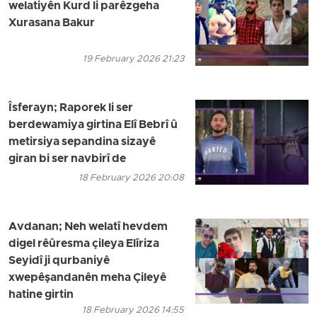
welatiyên Kurd li parêzgeha
Xurasana Bakur
19 February 2026 21:23
Îsferayn; Raporek li ser
berdewamiya girtina Elî Bebrî û
metirsiya sepandina sizayê
giran bi ser navbirî de
18 February 2026 20:08
Avdanan; Neh welatî hevdem
digel rêûresma çileya Elîriza
Seyidî ji qurbaniyê
xwepêşandanên meha Çileyê
hatine girtin
18 February 2026 14:55