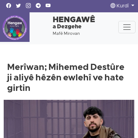
Kurdî
HENGAWÊ
a Dezgehe
Mafê Mirovan
Merîwan; Mihemed Destûre
ji aliyê hêzên ewlehî ve hate
girtin