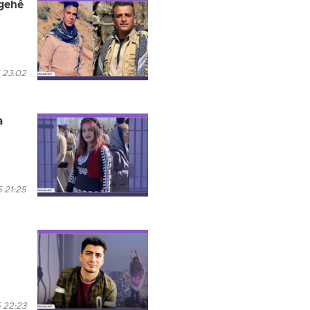
îgehê
 23:02
a
 21:25
 22:23