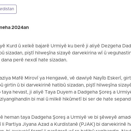
rdistan
tmeha 2024an
sî yê Kurd û xelkê bajarê Urmiyê ku berê ji aliyê Dezgeha Da
ibû sizadan, piştî hilweşîna sizayê darvekirina wî û veguhast
 û dana perê nexdî hate sizadan.
aziya Mafê Mirovî ya Hengawê, vê dawiyê Nayîb Eskerî, girt
ibû girtin û bi darvekirinê hatibû sizadan, piştî hilweşîna siza
taya hevast, ji aliyê Taya Duyem a Dadgeha Şoreş a Urmiyê 
r ziyangihandin bi mal û milkê hikûmetî bi ser de hate sepand
i aliyê heman taya Dadgeha Şoreş a Urmiyê ve bi şêweyê ama
 li Partiya Jiyana Azad a Kurdistanê (PJAK) bi darvekirinê h