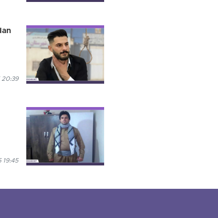
adan
 20:39
 19:45