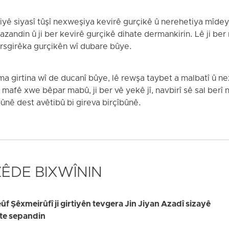
tiyê siyasî tûşî nexweşiya kevirê gurçikê û nerehetiya mîdeyê
 razandin û ji ber kevirê gurçikê dihate dermankirin. Lê ji b
pirsgirêka gurçikên wî dubare bûye.
ma girtina wî de ducanî bûye, lê rewşa taybet a malbatî û 
mafê xwe bêpar mabû, ji ber vê yekê jî, navbirî sê sal berî n
ûnê dest avêtibû bi gireva birçîbûnê.
 ZÊDE BIXWÎNIN
 Şêxmeirûfî ji girtiyên tevgera Jin Jiyan Azadî sizayê
ate sepandin