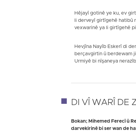
Hêjayî gotinê ye ku, ev gir
li derveyî girtîgehê hatibû
vexwarinê ya li girtîgehê 
Hevjîna Nayîb Eskerî di de
berçavgirtin û berdewam ji 
Urmiyê bi nîşaneya nerazîb
DI VÎ WARÎ DE
Bokan; Mihemed Ferecî û Reûf
darvekirinê bi ser wan de h