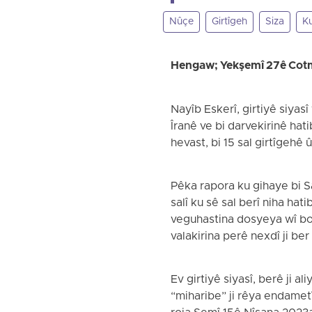
Nûçe
Girtîgeh
Siza
Ku
Hengaw; Yekşemî 27ê Co
Nayîb Eskerî, girtiyê siya
Îranê ve bi darvekirinê hat
hevast, bi 15 sal girtîgehê
Pêka rapora ku gihaye bi S
salî ku sê sal berî niha hat
veguhastina dosyeya wî bo 
valakirina perê nexdî ji be
Ev girtiyê siyasî, berê j
“miharibe” ji rêya endametî