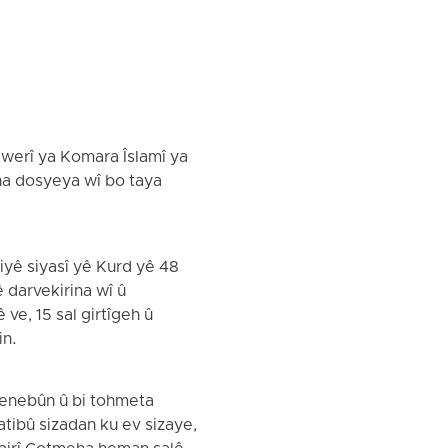
dwerî ya Komara Îslamî ya
ina dosyeya wî bo taya
iyê siyasî yê Kurd yê 48
yê darvekirina wî û
ve, 15 sal girtîgeh û
in.
denebûn û bi tohmeta
atibû sizadan ku ev sizaye,