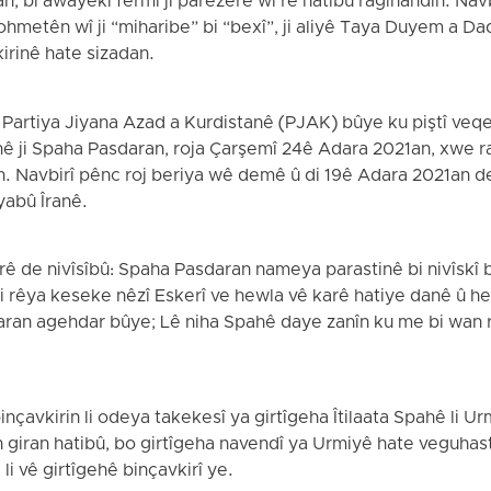
n, bi awayekî fermî ji parêzerê wî re hatibû ragihandin. N
 tohmetên wî ji “miharibe” bi “bexî”, ji aliyê Taya Duyem a 
irinê hate sizadan.
artiya Jiyana Azad a Kurdistanê (PJAK) bûye ku piştî veqetî
ê ji Spaha Pasdaran, roja Çarşemî 24ê Adara 2021an, xwe rad
in. Navbirî pênc roj beriya wê demê û di 19ê Adara 2021an de
yabû Îranê.
 de nivîsîbû: Spaha Pasdaran nameya parastinê bi nivîskî b
ji rêya keseke nêzî Eskerî ve hewla vê karê hatiye danê û h
an agehdar bûye; Lê niha Spahê daye zanîn ku me bi wan 
inçavkirin li odeya takekesî ya girtîgeha Îtilaata Spahê li U
ên giran hatibû, bo girtîgeha navendî ya Urmiyê hate veguhas
li vê girtîgehê binçavkirî ye.