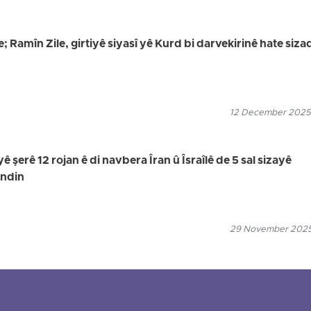
 Ramîn Zile, girtiyê siyasî yê Kurd bi darvekirinê hate siz
12 December 2025
yê şerê 12 rojan ê di navbera Îran û Îsraîlê de 5 sal sizayê
andin
29 November 2025