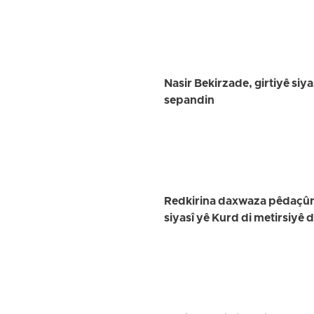
Nasir Bekirzade, girtiyê siya
sepandin
Redkirina daxwaza pêdaçûnê
siyasî yê Kurd di metirsiyê 