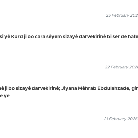
25 February 2026
sî yê Kurd ji bo cara sêyem sizayê darvekirinê bi ser de hat
22 February 2026
 ji bo sizayê darvekirinê; Jiyana Mêhrab Ebdulahzade, gir
de ye
21 February 2026