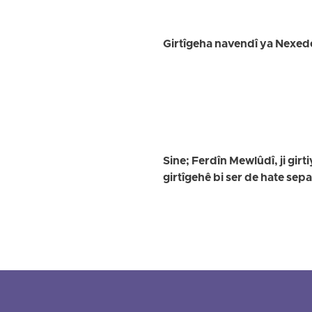
Girtîgeha navendî ya Nexede;
Sine; Ferdîn Mewlûdî, ji girti
girtîgehê bi ser de hate sep