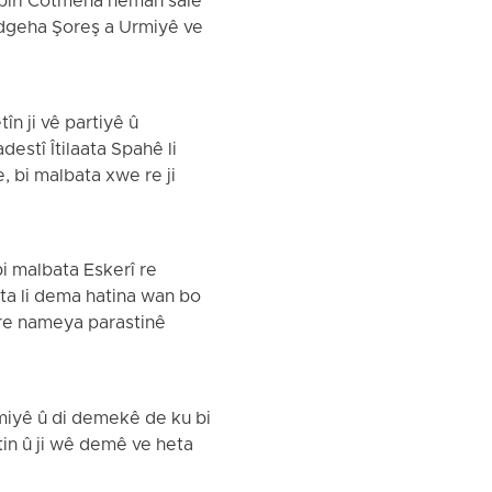
avbirî Cotmeha heman salê
Dadgeha Şoreş a Urmiyê ve
n ji vê partiyê û
estî Îtilaata Spahê li
, bi malbata xwe re ji
i malbata Eskerî re
eta li dema hatina wan bo
re nameya parastinê
rmiyê û di demekê de ku bi
tin û ji wê demê ve heta