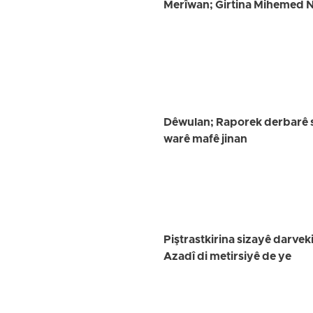
Merîwan; Girtina Mihemed Nî
Dêwulan; Raporek derbarê s
warê mafê jinan
Piştrastkirina sizayê darvek
Azadî di metirsiyê de ye