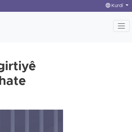
Kurdî
girtiyê
 hate