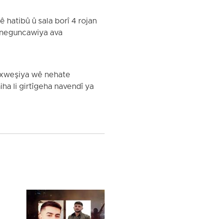
 hatibû û sala borî 4 rojan
er neguncawiya ava
nexweşiya wê nehate
iha li girtîgeha navendî ya