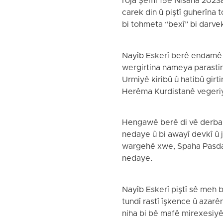
roja Şemî 15ê Nîsana 2023a
carek din û piştî guherîna
bi tohmeta “bexî” bi darvek
Nayîb Eskerî berê endamê P
wergirtina nameya parastin
Urmiyê kiribû û hatibû girt
Herêma Kurdistanê vegeri
Hengawê berê di vê derbarê
nedaye û bi awayî devkî û 
wargehê xwe, Spaha Pasdar
nedaye.
Nayîb Eskerî piştî sê meh b
tundî rastî îşkence û azar
niha bi bê mafê mirexesiyê 