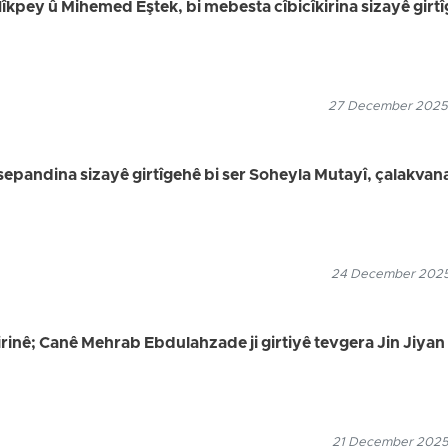
kpey û Mihemed Eştek, bi mebesta cîbicîkirina sizayê girt
27 December 2025
epandina sizayê girtîgehê bi ser Soheyla Mutayî, çalakvan
24 December 2025
irinê; Canê Mehrab Ebdulahzade ji girtiyê tevgera Jin Jiyan
21 December 2025