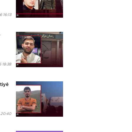
 16:13
e
 18:38
tiyê
 20:40