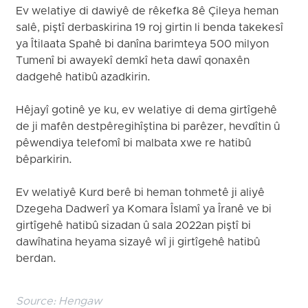
Ev welatiye di dawiyê de rêkefka 8ê Çileya heman
salê, piştî derbaskirina 19 roj girtin li benda takekesî
ya Îtilaata Spahê bi danîna barimteya 500 milyon
Tumenî bi awayekî demkî heta dawî qonaxên
dadgehê hatibû azadkirin.
Hêjayî gotinê ye ku, ev welatiye di dema girtîgehê
de ji mafên destpêregihîştina bi parêzer, hevdîtin û
pêwendiya telefomî bi malbata xwe re hatibû
bêparkirin.
Ev welatiyê Kurd berê bi heman tohmetê ji aliyê
Dzegeha Dadwerî ya Komara Îslamî ya Îranê ve bi
girtîgehê hatibû sizadan û sala 2022an piştî bi
dawîhatina heyama sizayê wî ji girtîgehê hatibû
berdan.
Source:
Hengaw