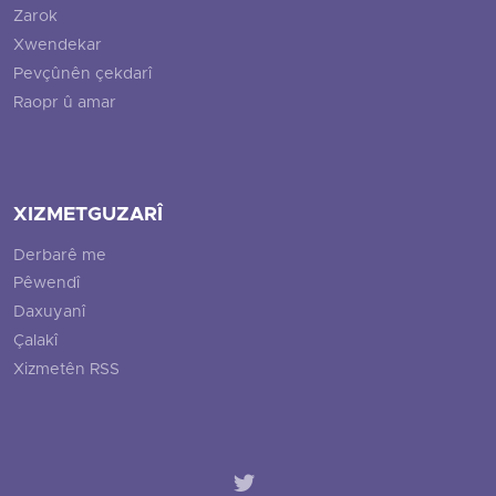
Zarok
Xwendekar
Pevçûnên çekdarî
Raopr û amar
XIZMETGUZARÎ
Derbarê me
Pêwendî
Daxuyanî
Çalakî
Xizmetên RSS