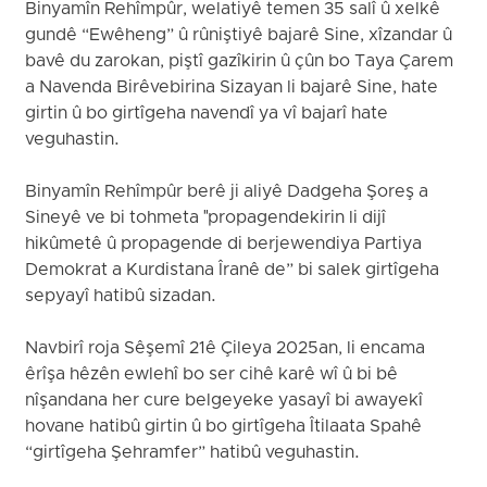
Binyamîn Rehîmpûr, welatiyê temen 35 salî û xelkê
gundê “Ewêheng” û rûniştiyê bajarê Sine, xîzandar û
bavê du zarokan, piştî gazîkirin û çûn bo Taya Çarem
a Navenda Birêvebirina Sizayan li bajarê Sine, hate
girtin û bo girtîgeha navendî ya vî bajarî hate
veguhastin.
Binyamîn Rehîmpûr berê ji aliyê Dadgeha Şoreş a
Sineyê ve bi tohmeta "propagendekirin li dijî
hikûmetê û propagende di berjewendiya Partiya
Demokrat a Kurdistana Îranê de” bi salek girtîgeha
sepyayî hatibû sizadan.
Navbirî roja Sêşemî 21ê Çileya 2025an, li encama
êrîşa hêzên ewlehî bo ser cihê karê wî û bi bê
nîşandana her cure belgeyeke yasayî bi awayekî
hovane hatibû girtin û bo girtîgeha Îtilaata Spahê
“girtîgeha Şehramfer” hatibû veguhastin.