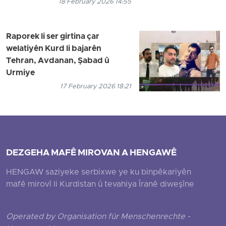
18 February 2026 14:55
Raporek li ser girtina çar
welatiyên Kurd li bajarên
Tehran, Avdanan, Şabad û
Urmiye
17 February 2026 18:21
DEZGEHA MAFÊ MIROVAN A HENGAWÊ
HENGAW saziyeke serbixwe ye ku binpêkariyên
mafê mirovî li Kurdistan û tevahiya Îranê diweşîne
Operated by Organisation für Menschenrechte -