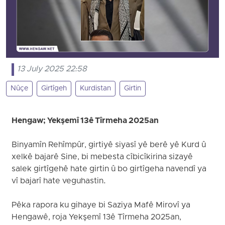
13 July 2025 22:58
Nûçe
Girtîgeh
Kurdistan
Girtin
Hengaw; Yekşemî 13ê Tîrmeha 2025an
Binyamîn Rehîmpûr, girtiyê siyasî yê berê yê Kurd û
xelkê bajarê Sine, bi mebesta cîbicîkirina sizayê
salek girtîgehê hate girtin û bo girtîgeha navendî ya
vî bajarî hate veguhastin.
Pêka rapora ku gihaye bi Saziya Mafê Mirovî ya
Hengawê, roja Yekşemî 13ê Tîrmeha 2025an,