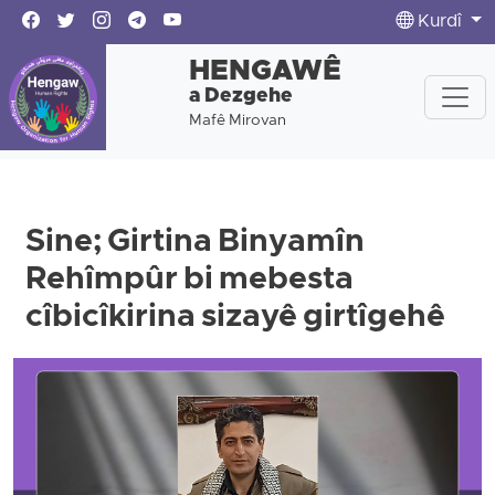
Kurdî
HENGAWÊ
a Dezgehe
Mafê Mirovan
Sine; Girtina Binyamîn
Rehîmpûr bi mebesta
cîbicîkirina sizayê girtîgehê