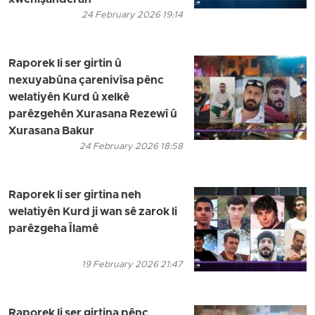
24 February 2026 19:14
Raporek li ser girtin û
nexuyabûna çarenivîsa pênc
welatiyên Kurd û xelkê
parêzgehên Xurasana Rezewî û
Xurasana Bakur
24 February 2026 18:58
Raporek li ser girtina neh
welatiyên Kurd ji wan sê zarok li
parêzgeha Îlamê
19 February 2026 21:47
Raporek li ser girtina pênc