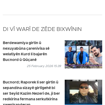
DI VÎ WARÎ DE ZÊDE BIXWÎNIN
Berdewamiya girtin û
nexuyabûna çarenivîsa sê
welatiyên Kurd li bajarên
Bucnord û Qûçanê
25 February 2026 15:39
Bucnord; Raporek li ser girtin û
sepandina sizayê girtîgehê bi
ser Seyîd Kazim Nezerî de, ji ber
redkirina fermana serkutkirina
xwenîşanderan