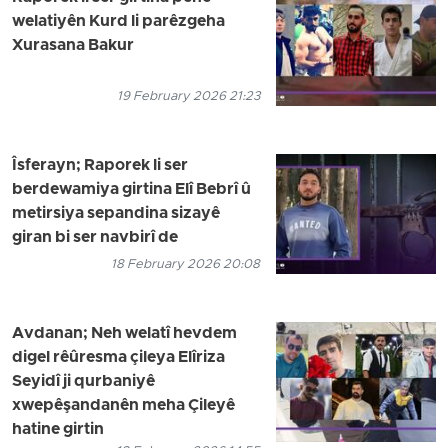
welatiyên Kurd li parêzgeha
Xurasana Bakur
19 February 2026 21:23
Îsferayn; Raporek li ser
berdewamiya girtina Elî Bebrî û
metirsiya sepandina sizayê
giran bi ser navbirî de
18 February 2026 20:08
Avdanan; Neh welatî hevdem
digel rêûresma çileya Elîriza
Seyidî ji qurbaniyê
xwepêşandanên meha Çileyê
hatine girtin