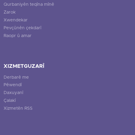
Qurbaniyên teqîna mînê
Zarok
Xwendekar
Pevçûnên çekdarî
Raopr û amar
XIZMETGUZARÎ
Derbarê me
Pêwendî
Daxuyanî
Çalakî
Xizmetên RSS