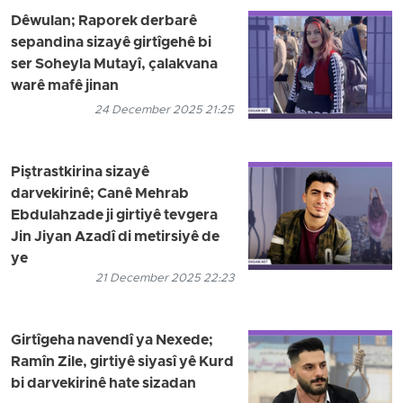
Dêwulan; Raporek derbarê
sepandina sizayê girtîgehê bi
ser Soheyla Mutayî, çalakvana
warê mafê jinan
24 December 2025 21:25
Piştrastkirina sizayê
darvekirinê; Canê Mehrab
Ebdulahzade ji girtiyê tevgera
Jin Jiyan Azadî di metirsiyê de
ye
21 December 2025 22:23
Girtîgeha navendî ya Nexede;
Ramîn Zile, girtiyê siyasî yê Kurd
bi darvekirinê hate sizadan