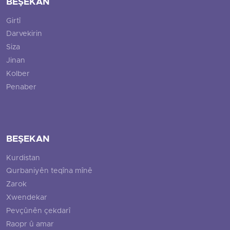
BEŞEKAN
Girtî
Darvekirin
Siza
Jinan
Kolber
Penaber
BEŞEKAN
Kurdistan
Qurbaniyên teqîna mînê
Zarok
Xwendekar
Pevçûnên çekdarî
Raopr û amar