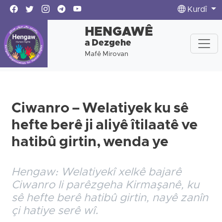
Kurdî
HENGAWÊ
a Dezgehe
Mafê Mirovan
Ciwanro – Welatiyek ku sê
hefte berê ji aliyê îtilaatê ve
hatibû girtin, wenda ye
Hengaw: Welatiyekî xelkê bajarê
Ciwanro li parêzgeha Kirmaşanê, ku
sê hefte berê hatibû girtin, nayê zanîn
çi hatiye serê wî.