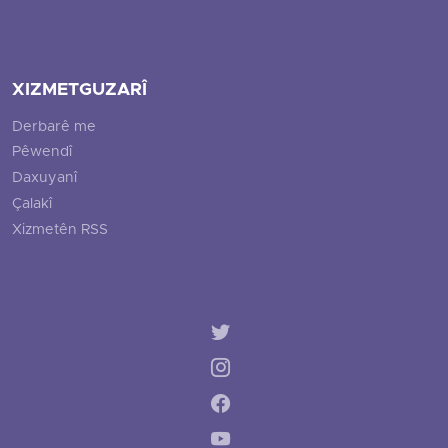
XIZMETGUZARÎ
Derbarê me
Pêwendî
Daxuyanî
Çalakî
Xizmetên RSS