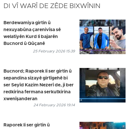
DI VÎ WARÎ DE ZÊDE BIXWÎNIN
Berdewamiya girtin û
nexuyabûna çarenivîsa sê
welatiyên Kurd li bajarên
Bucnord û Qûçanê
25 February 2026 15:39
Bucnord; Raporek li ser girtin û
sepandina sizayê girtîgehê bi
ser Seyîd Kazim Nezerî de, ji ber
redkirina fermana serkutkirina
xwenîşanderan
24 February 2026 19:14
Raporek li ser girtin û