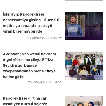
Îsferayn; Raporek li ser
berdewamiya girtina Elî Bebrî û
metirsiya sepandina sizayê
giran bi ser navbirî de
18 February 2026 20:08
Avdanan; Neh welatî hevdem
digel rêûresma çileya Elîriza
Seyidî ji qurbaniyê
xwepêşandanên meha Çileyê
hatine girtin
18 February 2026 14:55
Raporek li ser girtina çar
welatiyên Kurd li bajarên