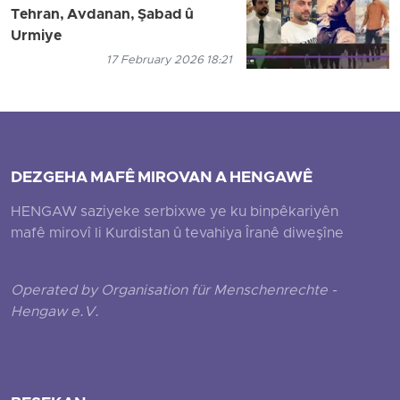
Tehran, Avdanan, Şabad û
Urmiye
17 February 2026 18:21
DEZGEHA MAFÊ MIROVAN A HENGAWÊ
HENGAW saziyeke serbixwe ye ku binpêkariyên
mafê mirovî li Kurdistan û tevahiya Îranê diweşîne
Operated by Organisation für Menschenrechte -
Hengaw e.V.