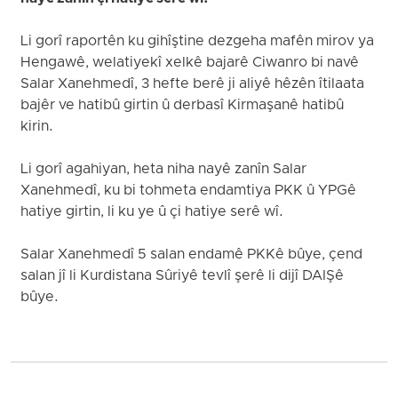
Li gorî raportên ku gihîştine dezgeha mafên mirov ya
Hengawê, welatiyekî xelkê bajarê Ciwanro bi navê
Salar Xanehmedî, 3 hefte berê ji aliyê hêzên îtilaata
bajêr ve hatibû girtin û derbasî Kirmaşanê hatibû
kirin.
Li gorî agahiyan, heta niha nayê zanîn Salar
Xanehmedî, ku bi tohmeta endamtiya PKK û YPGê
hatiye girtin, li ku ye û çi hatiye serê wî.
Salar Xanehmedî 5 salan endamê PKKê bûye, çend
salan jî li Kurdistana Sûriyê tevlî şerê li dijî DAIŞê
bûye.