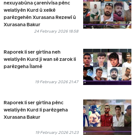
nexuyabûna çarenivîsa pênc
welatiyên Kurd û xelkê
parêzgehên Xurasana Rezewî û
Xurasana Bakur
24 February 2026 18:58
Raporek li ser girtina neh
welatiyên Kurd ji wan sê zarok li
parêzgeha Îlamê
19 February 2026 21:47
Raporek li ser girtina pênc
welatiyên Kurd li parêzgeha
Xurasana Bakur
19 February 2026 21:23