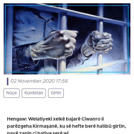
02 November 2020 17:56
Nûçe
Kurdistan
Girtin
Hengaw: Welatiyekî xelkê bajarê Ciwanro li
parêzgeha Kirmaşanê, ku sê hefte berê hatibû girtin,
nayê zanîn çi hatiye serê wî.