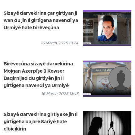
Sizayê darvekirina çar girtiyan ji
wan du jin li girtîgeha navendî ya
Urmiyê hate birêveçûna
16 March 2025 19:24
Birêveçûna sizayê darvekirina
Mojgan Azerpîşe û Kewser
Baqirnijad du girtiyên jin li
girtîgeha navendî ya Urmiyê
16 March 2025 13:43
Sizayê darvekirina girtiyeke jin li
girtîgeha bajarê Sariyê hate
cîbicîkirin