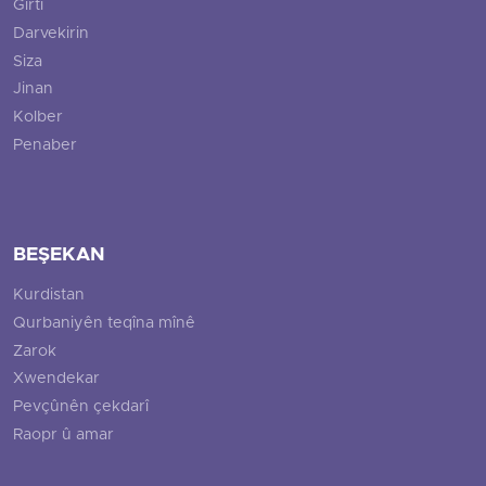
Girtî
Darvekirin
Siza
Jinan
Kolber
Penaber
BEŞEKAN
Kurdistan
Qurbaniyên teqîna mînê
Zarok
Xwendekar
Pevçûnên çekdarî
Raopr û amar