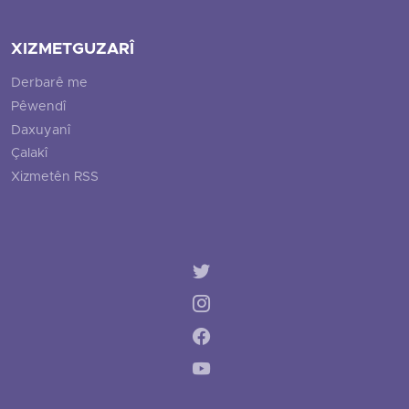
XIZMETGUZARÎ
Derbarê me
Pêwendî
Daxuyanî
Çalakî
Xizmetên RSS