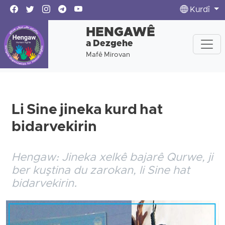
Kurdî
HENGAWÊ
a Dezgehe
Mafê Mirovan
Li Sine jineka kurd hat
bidarvekirin
Hengaw: Jineka xelkê bajarê Qurwe, ji
ber kuştina du zarokan, li Sine hat
bidarvekirin.