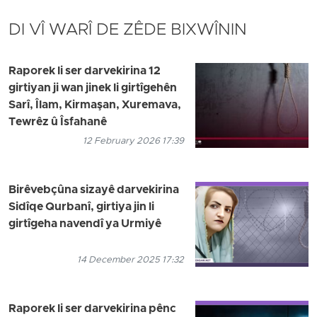
DI VÎ WARÎ DE ZÊDE BIXWÎNIN
Raporek li ser darvekirina 12
girtiyan ji wan jinek li girtîgehên
Sarî, Îlam, Kirmaşan, Xuremava,
Tewrêz û Îsfahanê
12 February 2026 17:39
Birêvebçûna sizayê darvekirina
Sidîqe Qurbanî, girtiya jin li
girtîgeha navendî ya Urmiyê
14 December 2025 17:32
Raporek li ser darvekirina pênc