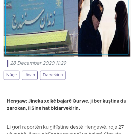
28 December 2020 11:29
Nûçe
Jinan
Darvekirin
Hengaw: Jineka xelkê bajarê Qurwe, ji ber kuştina du
zarokan, li Sine hat bidarvekirin.
Li gorî raportên ku gihîştine destê Hengawê, roja 27