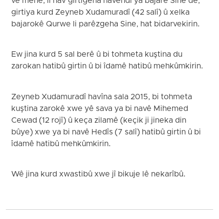
vê mehê, li nav girtîgeha navendî ya bajarê Sine de,
girtiya kurd Zeyneb Xudamuradî (42 salî) û xelka
bajarokê Qurwe li parêzgeha Sine, hat bidarvekirin.
Ew jina kurd 5 sal berê û bi tohmeta kuştina du
zarokan hatibû girtin û bi îdamê hatibû mehkûmkirin.
Zeyneb Xudamuradî havîna sala 2015, bi tohmeta
kuştina zarokê xwe yê sava ya bi navê Mihemed
Cewad (12 rojî) û keça zilamê (keçik ji jineka din
bûye) xwe ya bi navê Hedîs (7 salî) hatibû girtin û bi
îdamê hatibû mehkûmkirin.
Wê jina kurd xwastibû xwe jî bikuje lê nekarîbû.