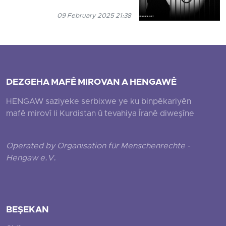
09 February 2025 21:38
DEZGEHA MAFÊ MIROVAN A HENGAWÊ
HENGAW saziyeke serbixwe ye ku binpêkariyên
mafê mirovî li Kurdistan û tevahiya Îranê diweşîne
Operated by Organisation für Menschenrechte -
Hengaw e.V.
BEŞEKAN