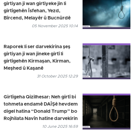
girtiyan ji wan girtiyeke jin li
girtîgehên Îsfehan, Yezd,
Bîrcend, Melayêr û Bucnûrdê
05 November 2025 10:14
Raporek li ser darvekirina şeş
girtiyan ji wan jineke girtî li
girtîgehên Kirmaşan, Kirman,
Meşhed û Kaşanê
31 October 2025 12:29
Girtîgeha Qizilhesar: Neh girtî bi
tohmeta endamê DAÎŞê hevdem
digel hatina “Donald Trump” bo
Rojhilata Navîn hatine darvekirin
10 June 2025 16:59