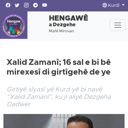
Kurdî
HENGAWÊ
a Dezgehe
Mafê Mirovan
Xalid Zamanî; 16 sal e bi bê
mirexesî di girtîgehê de ye
Girtiyê sîyasî yê Kurd yê bi navê
“Xalid Zamanî”, ku ji aliyê Dezgeha
Dadwer