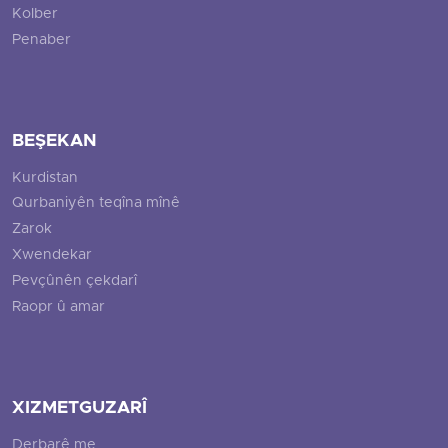
Kolber
Penaber
BEŞEKAN
Kurdistan
Qurbaniyên teqîna mînê
Zarok
Xwendekar
Pevçûnên çekdarî
Raopr û amar
XIZMETGUZARÎ
Derbarê me