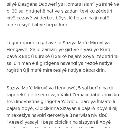
aliyê Dezgeha Dadwerî ya Komara Îslamî ya Îranê ve
bi 30 sal girtîgehê hatiye sizadan, tevî ku zêdetirî
nîvê cezayê wî derbas bûye, lê heta niha ji mafê
mirexesiyê hatiye bêparkirin.
Li gor rapora ku gihaye bi Saziya Mafê Mirovî ya
Hengawê, Xalid Zamanî yê girtiyê siyasî yê Kurd,
bavê 3 keç û kurekê û xelkê bajarê Xoyê, zêdetirî 15
sal û 4 meh e li girtîgeha navendî ya Yezdê hatiye
ragirtin û ji mafê mirexesiyê hatiye bêparkirin.
Saziya Mafê Mirovî ya Hengawê, 5 sal berî niha di
raporekê de li ser rewşa Xalid Zemanî dabû zanîn ku
tevî lihevhatina girtîgeha Yezdê û îdareya Îtilaatê li
bajarê Xoyê, Cîbicîkirina Sizayan a bajarê Xoyê li dijî
mirexesiya navbirî derketiye û herwisa nivîsîbû:
“Kesekî yasayî li beşa cîbicîkirina sizayan li Xoyê