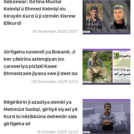
Sebzewar; Girtina Muxtar
Kelmîşî û Ehmed Kelmîşî du
birayên Kurd û ji xizmên Xisrew
Elîkurdî
18 December 2025 23:57
Girtîgeha navendî ya Bokanê; Ji
ber çêkirina astengiyan bo
çareseriya pizîşkî Kawe
Ehmedzade jiyana xwe ji dest da
09 December 2025 22:12
Rêgirîkirin ji azadiya demkî ya
Mehmûd Sadiqî, girtiyê siyasî yê
Kurd bi nêzîkbûna dehemîn sala
girtîgeha wî
13 October 2025 22:23