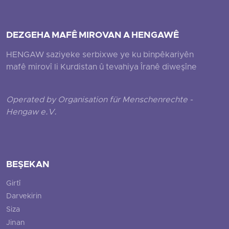
DEZGEHA MAFÊ MIROVAN A HENGAWÊ
HENGAW saziyeke serbixwe ye ku binpêkariyên
mafê mirovî li Kurdistan û tevahiya Îranê diweşîne
Operated by Organisation für Menschenrechte -
Hengaw e.V.
BEŞEKAN
Girtî
Darvekirin
Siza
Jinan