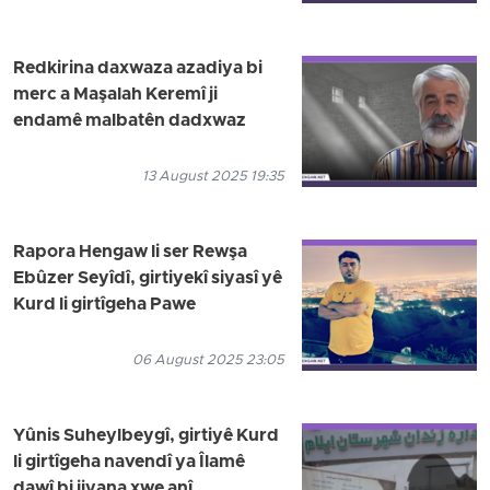
Redkirina daxwaza azadiya bi
merc a Maşalah Keremî ji
endamê malbatên dadxwaz
13 August 2025 19:35
Rapora Hengaw li ser Rewşa
Ebûzer Seyîdî, girtiyekî siyasî yê
Kurd li girtîgeha Pawe
06 August 2025 23:05
Yûnis Suheylbeygî, girtiyê Kurd
li girtîgeha navendî ya Îlamê
dawî bi jiyana xwe anî