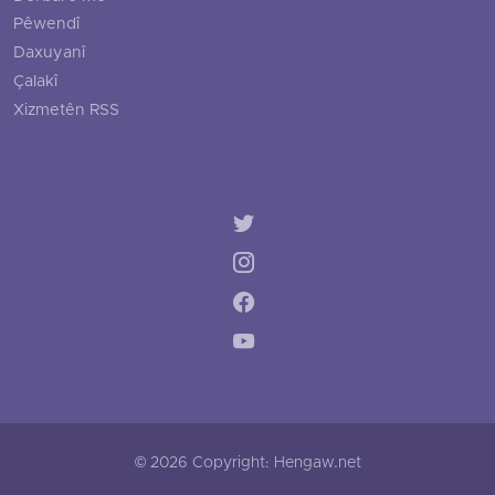
Pêwendî
Daxuyanî
Çalakî
Xizmetên RSS
© 2026 Copyright: Hengaw.net