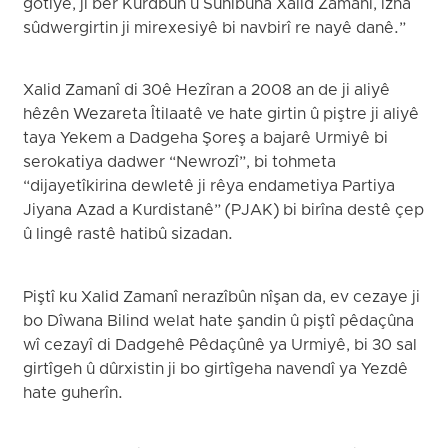
gotiye, ji ber Kurdbûn û Sunîbûna Xalid Zamanî, îzna
sûdwergirtin ji mirexesiyê bi navbirî re nayê danê.”
Xalid Zamanî di 30ê Hezîran a 2008 an de ji aliyê
hêzên Wezareta Îtilaatê ve hate girtin û piştre ji aliyê
taya Yekem a Dadgeha Şoreş a bajarê Urmiyê bi
serokatiya dadwer “Newrozî”, bi tohmeta
“dijayetîkirina dewletê ji rêya endametiya Partiya
Jiyana Azad a Kurdistanê” (PJAK) bi birîna destê çep
û lingê rastê hatibû sizadan.
Piştî ku Xalid Zamanî nerazîbûn nîşan da, ev cezaye ji
bo Dîwana Bilind welat hate şandin û piştî pêdaçûna
wî cezayî di Dadgehê Pêdaçûnê ya Urmiyê, bi 30 sal
girtîgeh û dûrxistin ji bo girtîgeha navendî ya Yezdê
hate guherîn.