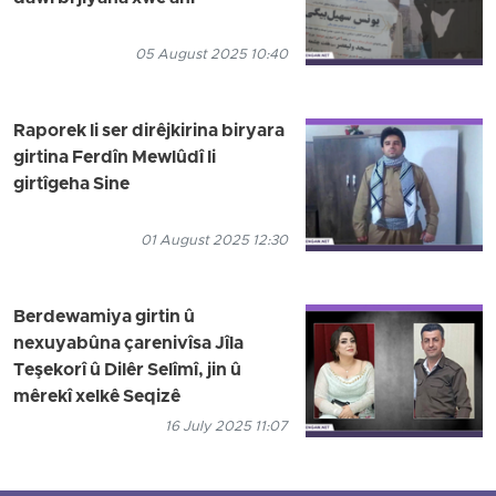
05 August 2025 10:40
Raporek li ser dirêjkirina biryara
girtina Ferdîn Mewlûdî li
girtîgeha Sine
01 August 2025 12:30
Berdewamiya girtin û
nexuyabûna çarenivîsa Jîla
Teşekorî û Dilêr Selîmî, jin û
mêrekî xelkê Seqizê
16 July 2025 11:07