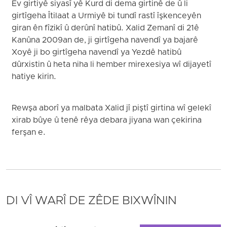
Ev girtiyê siyasî yê Kurd di dema girtinê de û li
girtîgeha Îtilaat a Urmiyê bi tundî rastî îşkenceyên
giran ên fîzikî û derûnî hatibû. Xalid Zemanî di 21ê
Kanûna 2009an de, ji girtîgeha navendî ya bajarê
Xoyê ji bo girtîgeha navendî ya Yezdê hatibû
dûrxistin û heta niha li hember mirexesiya wî dijayetî
hatiye kirin.
Rewşa aborî ya malbata Xalid jî piştî girtina wî gelekî
xirab bûye û tenê rêya debara jiyana wan çekirina
ferşan e.
DI VÎ WARÎ DE ZÊDE BIXWÎNIN