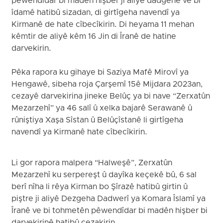
pêwendîdar bi madên hişber ji aliyê dadgehê ve bi
îdamê hatibû sizadan, di girtîgeha navendî ya
Kirmanê de hate cîbecîkirin. Di heyama 11 mehan
kêmtir de aliyê kêm 16 Jin di Îranê de hatine
darvekirin.
Pêka rapora ku gihaye bi Saziya Mafê Mirovî ya
Hengawê, sibeha roja Çarşemî 15ê Mijdara 2023an,
cezayê darvekirina jineke Belûç ya bi nave “Zerxatûn
Mezarzehî” ya 46 salî û xelka bajarê Serawanê û
rûniştiya Xaşa Sîstan û Belûçîstanê li girtîgeha
navendî ya Kirmanê hate cîbecîkirin.
Li gor rapora malpera “Halweşê”, Zerxatûn
Mezarzehî ku serpereşt û dayîka keçekê bû, 6 sal
berî nîha li rêya Kirman bo Şîrazê hatibû girtin û
piştre ji aliyê Dezgeha Dadwerî ya Komara Îslamî ya
Îranê ve bi tohmetên pêwendîdar bi madên hişber bi