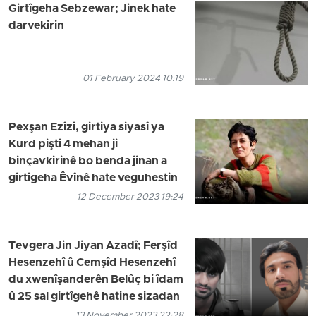
Girtîgeha Sebzewar; Jinek hate
darvekirin
01 February 2024 10:19
Pexşan Ezîzî, girtiya siyasî ya
Kurd piştî 4 mehan ji
binçavkirinê bo benda jinan a
girtîgeha Êvînê hate veguhestin
12 December 2023 19:24
Tevgera Jin Jiyan Azadî; Ferşîd
Hesenzehî û Cemşîd Hesenzehî
du xwenîşanderên Belûç bi îdam
û 25 sal girtîgehê hatine sizadan
13 November 2023 22:28