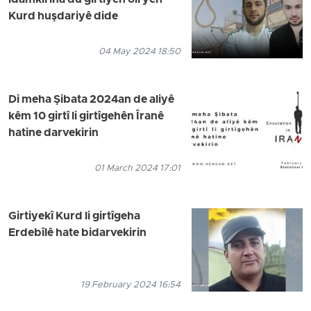
îdamkirina du girtiyên olî yên
Kurd huşdariyê dide
04 May 2024 18:50
Di meha Şibata 2024an de aliyê
kêm 10 girtî li girtîgehên Îranê
hatine darvekirin
01 March 2024 17:01
Girtiyekî Kurd li girtîgeha
Erdebîlê hate bidarvekirin
19 February 2024 16:54