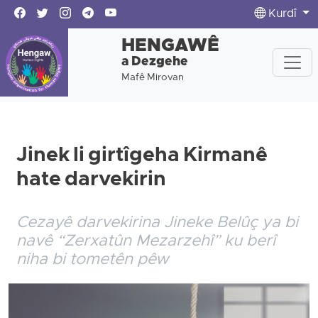
Kurdî
HENGAWÊ
a Dezgehe
Mafê Mirovan
Jinek li girtîgeha Kirmanê
hate darvekirin
Cezayê darvekirina Jineke Belûç ya bi
navê “Zerxatûn Mezarzehî” ku berî
niha bi tometên pêw