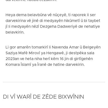
darvekirinê hatibû cezakirin.
Heya dema belavbûna vê nûçeyê, ti raporek li ser
darvekirina vê jinê di medyayên hikûmetî û bi taybet
jî li medyayên nêzî Dezgeha Dadweriyê de nehatiye
belavkirin.
Li gor amarên tomarkirî li Navenda Amar û Belgeyên
Saziya Mafê Mirovî ya Hengawê, ji destpêka sala
2023an ve heta niha herî kêm 16 jin di girtîgehên
Komara Îslamî ya Îranê de hatine darvekirin.
DI VÎ WARÎ DE ZÊDE BIXWÎNIN