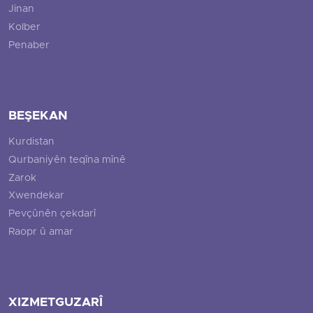
Jinan
Kolber
Penaber
BEŞEKAN
Kurdistan
Qurbaniyên teqîna mînê
Zarok
Xwendekar
Pevçûnên çekdarî
Raopr û amar
XIZMETGUZARÎ