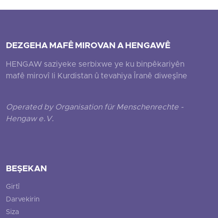
DEZGEHA MAFÊ MIROVAN A HENGAWÊ
HENGAW saziyeke serbixwe ye ku binpêkariyên
mafê mirovî li Kurdistan û tevahiya Îranê diweşîne
Operated by Organisation für Menschenrechte -
Hengaw e.V.
BEŞEKAN
Girtî
Darvekirin
Siza