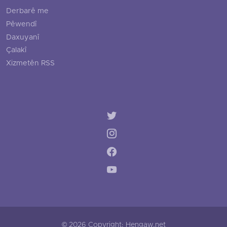
Derbarê me
Pêwendî
Daxuyanî
Çalakî
Xizmetên RSS
© 2026 Copyright: Hengaw.net