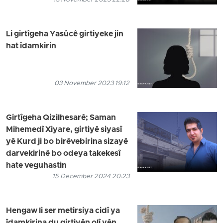
Li girtîgeha Yasûcê girtiyeke jin
hat îdamkirin
03 November 2023 19:12
Girtîgeha Qizilhesarê; Saman
Mihemedî Xiyare, girtiyê siyasî
yê Kurd ji bo birêvebirina sizayê
darvekirinê bo odeya takekesî
hate veguhastin
15 December 2024 20:23
Hengaw li ser metirsiya cidî ya