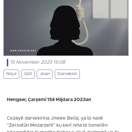
15 November 2023 19:08
Nûçe
Girtî
Jinan
Darvekirin
Hengaw; Çarşemî 15ê Mijdara 2023an
Cezayê darvekirina Jineke Belûç ya bi navê
“Zerxatûn Mezarzehî” ku berî niha bi tometên