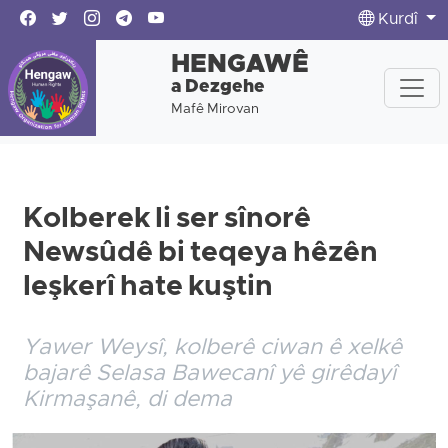
Kurdî
HENGAWÊ
a Dezgehe
Mafê Mirovan
Kolberek li ser sînorê
Newsûdê bi teqeya hêzên
leşkerî hate kuştin
Yawer Weysî, kolberê ciwan ê xelkê
bajarê Selasa Bawecanî yê girêdayî
Kirmaşanê, di dema