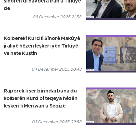
sînorên di navbera Îran û Tirkiyê
de
09 December 2025 21:58
Kolberekî Kurd li Sînorê Makûyê
ji aliyê hêzên leşkerî yên Tirkiyê
ve hate Kuştin
04 December 2025 20:43
Raporek li ser birîndarbûna du
kolberên Kurd bi teqeya hêzên
leşkerî li Merîwan û Seqizê
03 December 2025 09:53