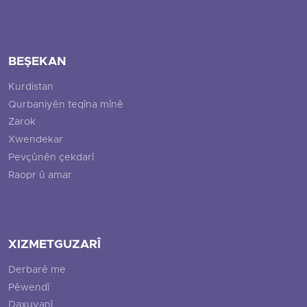
BEŞEKAN
Kurdistan
Qurbaniyên teqîna mînê
Zarok
Xwendekar
Pevçûnên çekdarî
Raopr û amar
XIZMETGUZARÎ
Derbarê me
Pêwendî
Daxuyanî