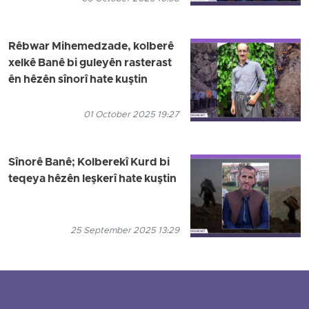
Rêbwar Mihemedzade, kolberê
xelkê Banê bi guleyên rasterast
ên hêzên sînorî hate kuştin
01 October 2025 19:27
Sînorê Banê; Kolberekî Kurd bi
teqeya hêzên leşkerî hate kuştin
25 September 2025 13:29