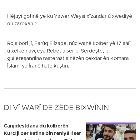
Hêjayî gotinê ye ku Yawer Weysî xîzandar û xwediyê
du zarokan e.
Roja borî jî, Farûq Elîzade, nûciwanê kolber yê 17 salî
û xelkê navçeya Rebet a ser bi Serdeştê, bi
gullereşandina rasterast a hêzên çekdar ên Komara
Îslamî ya Îranê hate kuştin.
DI VÎ WARÎ DE ZÊDE BIXWÎNIN
Canjidestdana du kolberên
Kurd ji ber ketina bin reniyê li ser