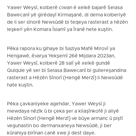
Yawer Weysî, kolberê ciwan ê xelkê bajarê Selasa
Bawecanî yê girêdayî Kirmaşanê, di dema kolberiyê
de li ser sînorê Newsûdê bi teqeya rasterast a hêzên
leşkerî yên Komara Îslamî ya Îranê hete kuştin.
Pêka rapora ku gihaye bi Saziya Mafê Mirovî ya
Hengawê, êvarya Yekşemî 26ê Mijdara 2023an,
Yawer Weysî, kolberê 28 salî yê xelkê gundê
Qulqule yê ser bi Selasa Bawecanî bi gullereşandina
rasterast a Hêzên Sînorî (Hengê Merzî) li Newsûdê
hate kuştin.
Pêka çavkaniyeke agehdar, Yawer Weysî ji
mewdaya nêzîk û bi çeka şer a kilaşînkofê ji aliyê
Hêzên Sînorî (Hengê Merzî) ve bûye armanc û piştî
veguhastin bo dermanxaneya Newsûdê, ji ber
kûrahiya birînan canê xwe ji dest daye.