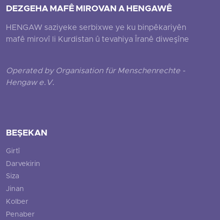
DEZGEHA MAFÊ MIROVAN A HENGAWÊ
HENGAW saziyeke serbixwe ye ku binpêkariyên
mafê mirovî li Kurdistan û tevahiya Îranê diweşîne
Operated by Organisation für Menschenrechte -
Hengaw e.V.
BEŞEKAN
Girtî
Darvekirin
Siza
Jinan
Kolber
Penaber