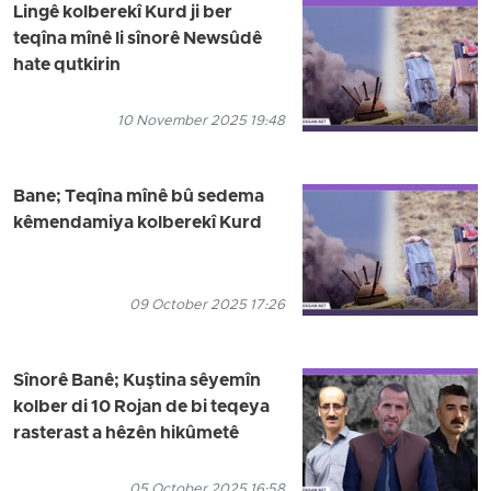
Lingê kolberekî Kurd ji ber
teqîna mînê li sînorê Newsûdê
hate qutkirin
10 November 2025 19:48
Bane; Teqîna mînê bû sedema
kêmendamiya kolberekî Kurd
09 October 2025 17:26
Sînorê Banê; Kuştina sêyemîn
kolber di 10 Rojan de bi teqeya
rasterast a hêzên hikûmetê
05 October 2025 16:58